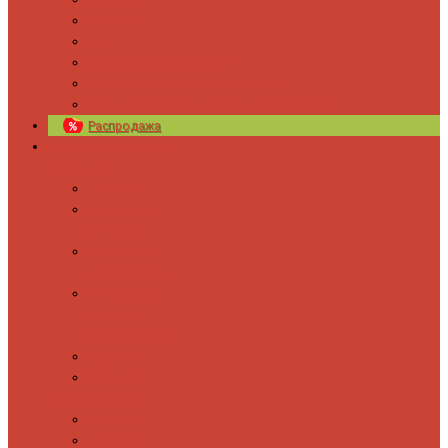
Новости
Блог
Изготовление на заказ
Покраска полотенцесушителей
Полимерная защита от электрокоррозии
Распродажа
Полотенцесушители
Водяные
Лесенки
Лесенки с
полочкой
С боковым
подключением
С полкой и
боковым
подключением
Форма М
Форма П
Электрические
Лесенка
Лесенки с