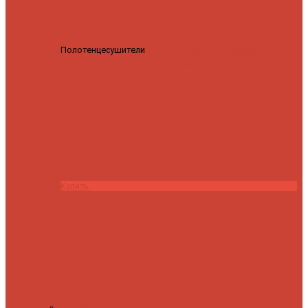
Полотенцесушители
Полотенцесушитель водяной
Роснерж Трапеция L108110 80x50 с полкой групповой
29
590 ₽
28 200 ₽
Купить
Контакты