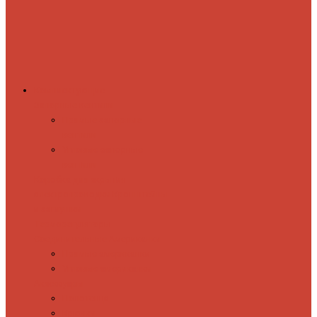
Комплектующие
Запорные вентили
Прямые запорные
вентили
Угловые запорные
вентили
Коробка для скрытия
электропроводки
Кронштейны
и заглушки
Терморегуляторы
Соединительные Американки
Прямые американки
Угловые американки
Аксессуары
Полотенца
Крючки