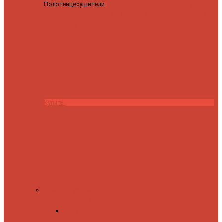
Полотенцесушители
Полотенцесушитель водяной
Роснерж Трапеция L108110 80x50 с полкой групповой
29
590 ₽
28 200 ₽
Купить
Комплектующие
Запорные вентили
Прямые запорные
вентили