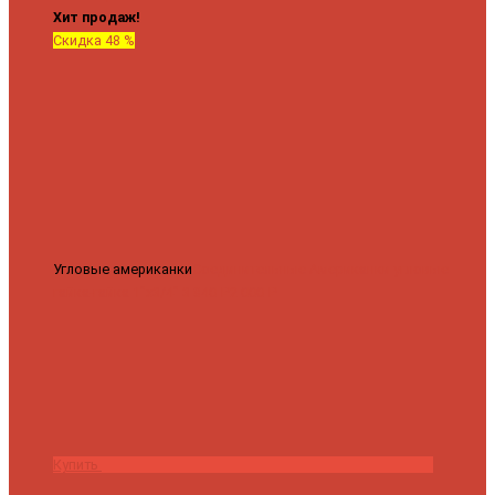
Хит продаж!
Скидка 48 %
Угловые американки
Соединительные Американки угловые
гайка-гайка 1"x3/4"
3 840 ₽
2 000 ₽
Купить