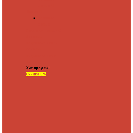
форма М
Форма П
Водяные
форма П
C верхней полкой
C
боковым
подключением
C
боковым
подключением и
полкой
Хит продаж!
Скидка 5 %