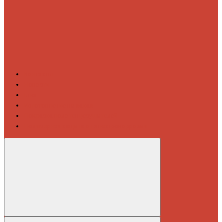
Контакты
Новости
Блог
Изготовление на заказ
Покраска полотенцесушителей
Полимерная защита от электрокоррозии