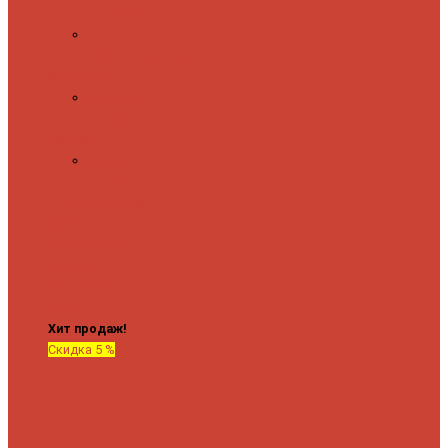
полочкой
С
терморегулятором
Форма М
Водяные
форма М
Форма П
Водяные
форма П
C верхней полкой
C
боковым
подключением
C
боковым
подключением и
полкой
Хит продаж!
Скидка 5 %