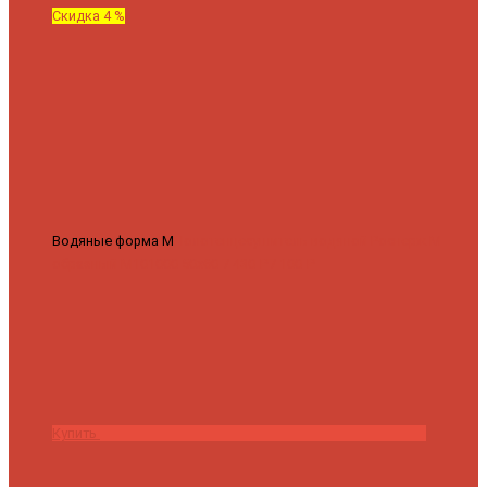
Скидка 4 %
Водяные форма М
Полотенцесушитель водяной Роснерж М
образный M101000 50x60
7 430 ₽
7 100 ₽
Купить