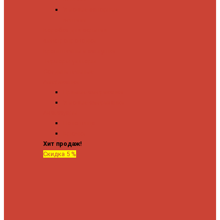
Угловые запорные
вентили
Коробка для скрытия
электропроводки
Кронштейны и заглушки
Терморегуляторы
Соединительные
Американки
Прямые американки
Угловые американки
Аксессуары
Полотенца
Крючки
Хит продаж!
Скидка 5 %