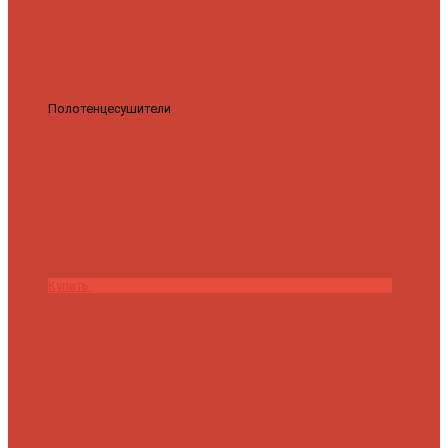
Полотенцесушители
Полотенцесушитель водяной Роснерж
Трапеция L108110 80x50 с полкой групповой
29 590 ₽
28 200 ₽
Купить