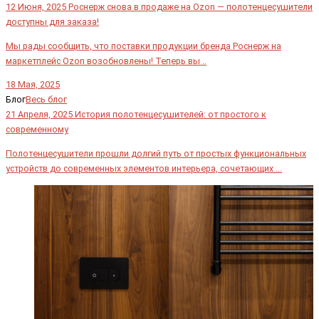
12 Июня, 2025
Роснерж снова в продаже на Ozon — полотенцесушители
доступны для заказа!
Мы рады сообщить, что поставки продукции бренда Роснерж на
маркетплейс Ozon возобновлены! Теперь вы ..
18 Мая, 2025
Блог
Весь блог
21 Апреля, 2025
История полотенцесушителей: от простого к
современному
Полотенцесушители прошли долгий путь от простых функциональных
устройств до современных элементов интерьера, сочетающих ...