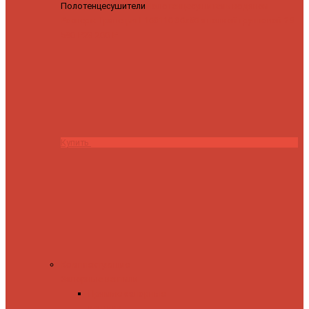
Полотенцесушители
Полотенцесушитель водяной
Роснерж Трапеция L108110 80x50 с полкой групповой
29
590 ₽
28 200 ₽
Купить
Комплектующие
Запорные вентили
Прямые запорные
вентили