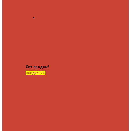
форма М
Форма П
Водяные
форма П
C верхней полкой
C
боковым
подключением
C
боковым
подключением и
полкой
Хит продаж!
Скидка 5 %