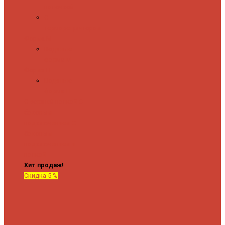
полочкой
С
терморегулятором
Форма М
Водяные
форма М
Форма П
Водяные
форма П
C верхней полкой
C
боковым
подключением
C
боковым
подключением и
полкой
Хит продаж!
Скидка 5 %