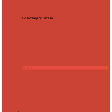
Полотенцесушители
Полотенцесушитель водяной
Роснерж Трапеция L108110 80x50 с полкой групповой
29
590 ₽
28 200 ₽
Купить
Контакты