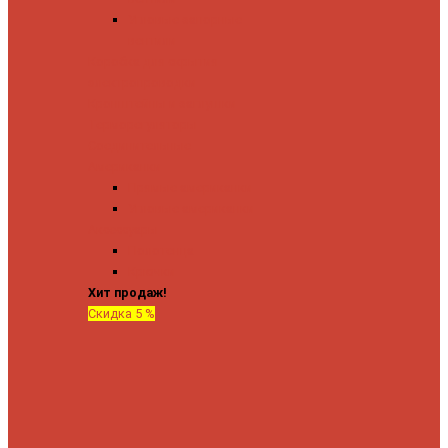
Угловые запорные
вентили
Коробка для скрытия
электропроводки
Кронштейны и заглушки
Терморегуляторы
Соединительные
Американки
Прямые американки
Угловые американки
Аксессуары
Полотенца
Крючки
Хит продаж!
Скидка 5 %