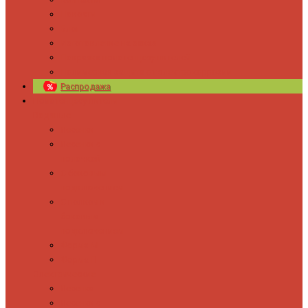
Новости
Блог
Изготовление на заказ
Покраска полотенцесушителей
Полимерная защита от электрокоррозии
Распродажа
Полотенцесушители
Водяные
Лесенки
Лесенки с
полочкой
С боковым
подключением
С полкой и
боковым
подключением
Форма М
Форма П
Электрические
Лесенка
Лесенки с