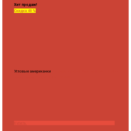
Хит продаж!
Скидка 48 %
Угловые американки
Соединительные Американки угловые
гайка-гайка 1"x3/4"
3 840 ₽
2 000 ₽
Купить