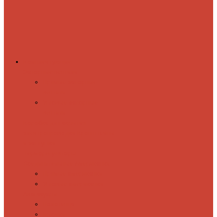
Комплектующие
Запорные вентили
Прямые запорные
вентили
Угловые запорные
вентили
Коробка для скрытия
электропроводки
Кронштейны
и заглушки
Терморегуляторы
Соединительные Американки
Прямые американки
Угловые американки
Аксессуары
Полотенца
Крючки