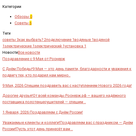
Категории
Обзоры
0
Советы
6
Теги
советы
3
как выбрать?
2
подключение
1
водяные
1
водяной
1
электрические
1
электрический
1
установка
1
Новости
Все новости
Поздравление с 9 Мая от Роснерж
С Днём Победы!9 Мая — это день памяти, благодарности и уважения к
подвигу тех, кто подарил нам мирно..
9 Мая, 2026
Спешим поздравить вас с наступлением Нового 2026 года!
Дорогие друзья!От всей команды Роснерж.рф — вашего надёжного
поставщика полотенцесушителей — спешим ..
1 Января, 2026
Поздравляем с Днём России!
Уважаемые клиенты и коллеги!Поздравляем вас с праздником — Днём
России!Пусть этот день принесёт вам ..