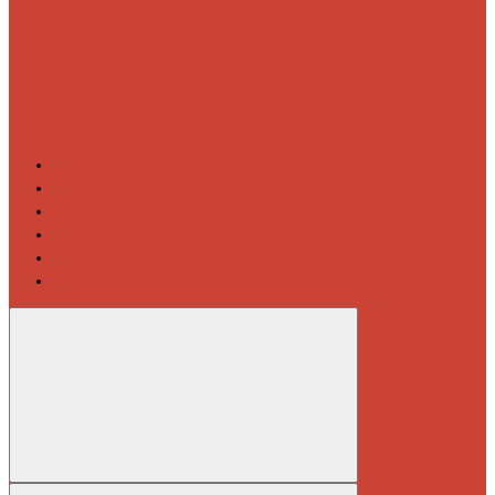
Контакты
Новости
Блог
Изготовление на заказ
Покраска полотенцесушителей
Полимерная защита от электрокоррозии