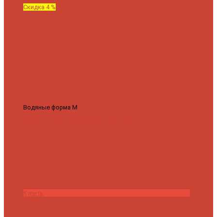
Скидка 4 %
Водяные форма М
Полотенцесушитель водяной Роснерж М
образный M101000 50x60
7 430 ₽
7 100 ₽
Купить