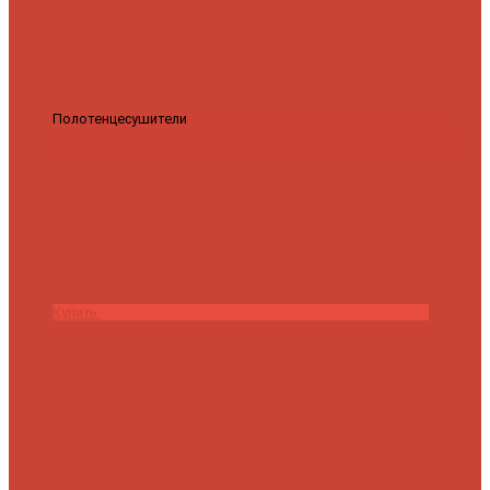
Полотенцесушители
Полотенцесушитель водяной Роснерж
Трапеция L108110 80x50 с полкой групповой
29 590 ₽
28 200 ₽
Купить