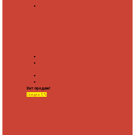
Угловые запорные
вентили
Коробка для скрытия
электропроводки
Кронштейны и заглушки
Терморегуляторы
Соединительные
Американки
Прямые американки
Угловые американки
Аксессуары
Полотенца
Крючки
Хит продаж!
Скидка 5 %