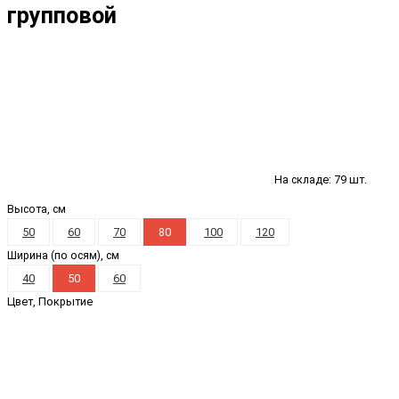
групповой
На складе: 79 шт.
Высота, см
50
60
70
80
100
120
Ширина (по осям), см
40
50
60
Цвет, Покрытие