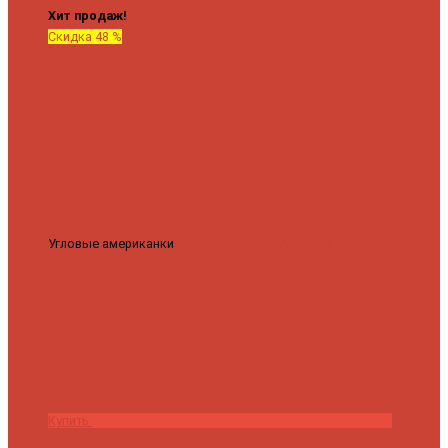
Хит продаж!
Скидка 48 %
Угловые американки
Соединительные Американки угловые
гайка-гайка 1"x3/4"
3 840 ₽
2 000 ₽
Купить