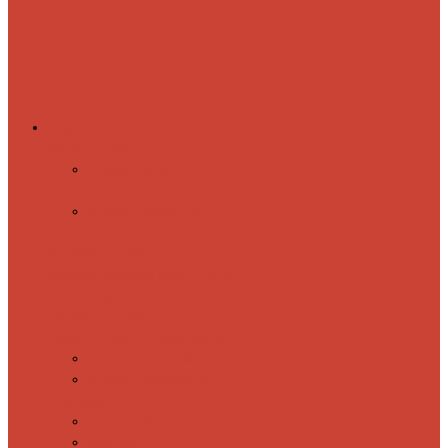
Комплектующие
Запорные вентили
Прямые запорные
вентили
Угловые запорные
вентили
Коробка для скрытия
электропроводки
Кронштейны
и заглушки
Терморегуляторы
Соединительные Американки
Прямые американки
Угловые американки
Аксессуары
Полотенца
Крючки