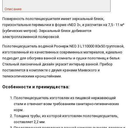
Описание
Поверхность полотенцесушителя имеет зеркальный блеск,
горизонтальные перемычки в форме «NEO 3», и рассчитан на 7,5 - 11 м³
(кубических метров). Зеркальный блеск добивается
электроплазменной полировкой.
Полотенцесушитель водяной Роснерж NEO 3 L110000 80x50 групповой,
изготовленный из качественных современных материалов, идеально
подходит для обогрева ванной комнаты и сушки полотенец и белья.
Стильный лаконичный дизайн украсит интерьер ванной. Прибор
поставляется в комплекте с двумя кранами Маевского и
телескопическими кронштейнами.
Особенности и преимущества:
Полотенцесушитель изготовлен из пищевой нержавеющей
стали и отвечает всем требованиям санитарно-гигиенических
норм.
Толщина трубы, из которой изготовлен полотенцесушитель,
составляет 2,2 мм.
Предотвращает появление в ванной комнате сырости, плесени и