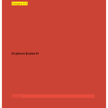
Скидка 4 %
Водяные форма М
Полотенцесушитель водяной Роснерж М
образный M101000 50x60
7 430 ₽
7 100 ₽
Купить