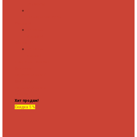
полочкой
С
терморегулятором
Форма М
Водяные
форма М
Форма П
Водяные
форма П
C верхней полкой
C
боковым
подключением
C
боковым
подключением и
полкой
Хит продаж!
Скидка 5 %