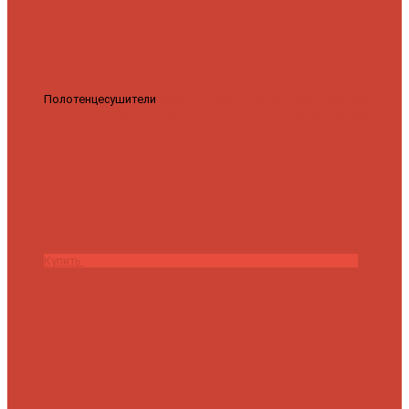
Полотенцесушители
Полотенцесушитель водяной Роснерж
Трапеция L108110 80x50 с полкой групповой
29 590 ₽
28 200 ₽
Купить