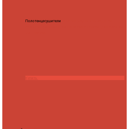
Полотенцесушители
Полотенцесушитель водяной
Роснерж Трапеция L108110 80x50 с полкой групповой
29
590 ₽
28 200 ₽
Купить
Контакты