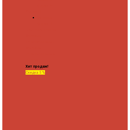
форма М
Форма П
Водяные
форма П
C верхней полкой
C
боковым
подключением
C
боковым
подключением и
полкой
Хит продаж!
Скидка 5 %