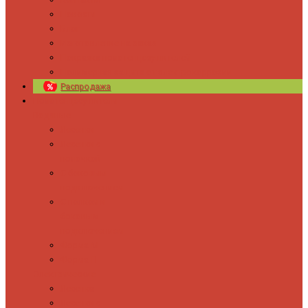
Новости
Блог
Изготовление на заказ
Покраска полотенцесушителей
Полимерная защита от электрокоррозии
Распродажа
Полотенцесушители
Водяные
Лесенки
Лесенки с
полочкой
С боковым
подключением
С полкой и
боковым
подключением
Форма М
Форма П
Электрические
Лесенка
Лесенки с