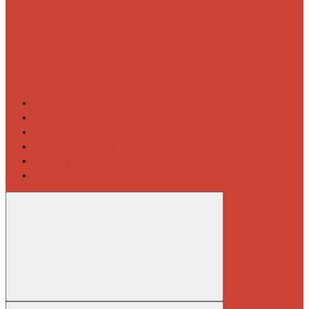
Контакты
Новости
Блог
Изготовление на заказ
Покраска полотенцесушителей
Полимерная защита от электрокоррозии