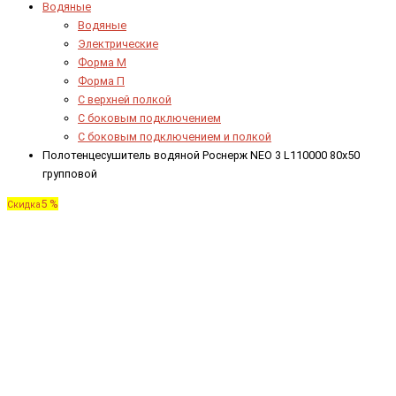
Водяные
Водяные
Электрические
Форма М
Форма П
C верхней полкой
C боковым подключением
C боковым подключением и полкой
Полотенцесушитель водяной Роснерж NEO 3 L110000 80x50
групповой
5 %
Скидка