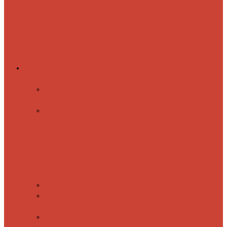
Комплектующие
Запорные вентили
Прямые запорные
вентили
Угловые запорные
вентили
Коробка для скрытия
электропроводки
Кронштейны
и заглушки
Терморегуляторы
Соединительные Американки
Прямые американки
Угловые американки
Аксессуары
Полотенца