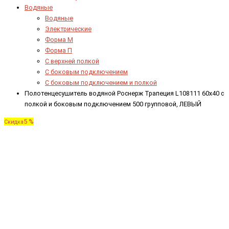
Водяные
Водяные
Электрические
Форма М
Форма П
C верхней полкой
C боковым подключением
C боковым подключением и полкой
Полотенцесушитель водяной Роснерж Трапеция L108111 60x40 с
полкой и боковым подключением 500 групповой, ЛЕВЫЙ
5 %
Скидка