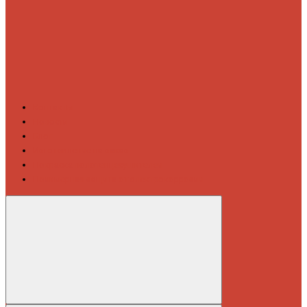
Контакты
Новости
Блог
Изготовление на заказ
Покраска полотенцесушителей
Полимерная защита от электрокоррозии