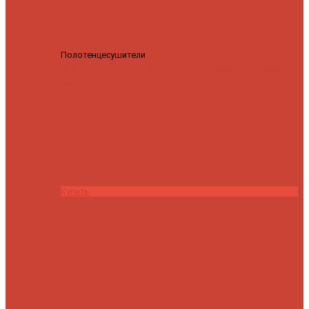
Полотенцесушители
Полотенцесушитель водяной
Роснерж Трапеция L108110 80x50 с полкой групповой
29
590 ₽
28 200 ₽
Купить