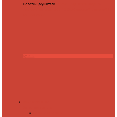
Полотенцесушители
Полотенцесушитель водяной
Роснерж Трапеция L108110 80x50 с полкой групповой
29
590 ₽
28 200 ₽
Купить
Комплектующие
Запорные вентили
Прямые запорные