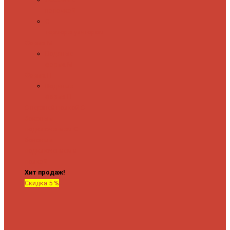
полочкой
С
терморегулятором
Форма М
Водяные
форма М
Форма П
Водяные
форма П
C верхней полкой
C
боковым
подключением
C
боковым
подключением и
полкой
Хит продаж!
Скидка 5 %