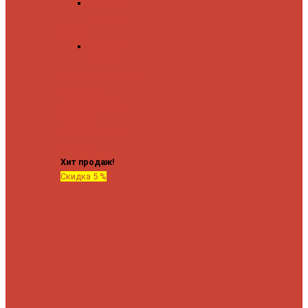
Водяные
форма М
Форма П
Водяные
форма П
C верхней полкой
C
боковым
подключением
C
боковым
подключением и
полкой
Хит продаж!
Скидка 5 %