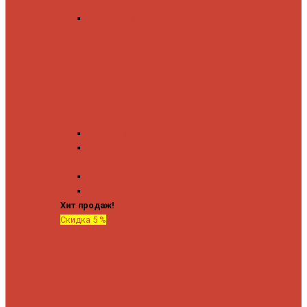
вентили
Угловые запорные
вентили
Коробка для скрытия
электропроводки
Кронштейны и заглушки
Терморегуляторы
Соединительные
Американки
Прямые американки
Угловые американки
Аксессуары
Полотенца
Крючки
Хит продаж!
Скидка 5 %