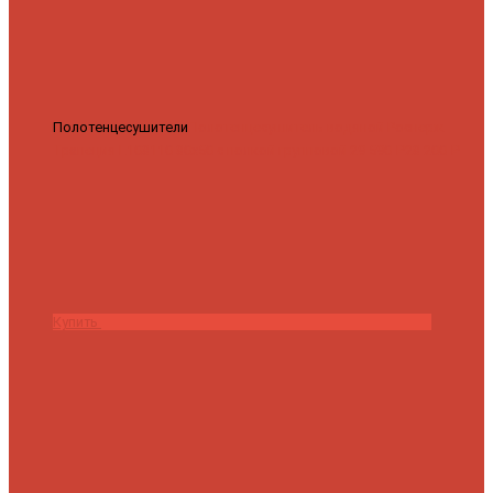
Полотенцесушители
Полотенцесушитель водяной Роснерж
Трапеция L108110 80x50 с полкой групповой
29 590 ₽
28 200 ₽
Купить