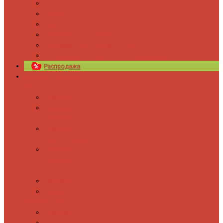
Контакты
Новости
Блог
Изготовление на заказ
Покраска полотенцесушителей
Полимерная защита от электрокоррозии
Распродажа
Полотенцесушители
Водяные
Лесенки
Лесенки с
полочкой
С боковым
подключением
С полкой и
боковым
подключением
Форма М
Форма П
Электрические
Лесенка
Лесенки с