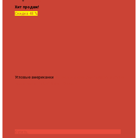
Крючки
Хит продаж!
Скидка 48 %
Угловые американки
Соединительные Американки угловые
гайка-гайка 1"x3/4"
3 840 ₽
2 000 ₽
Купить