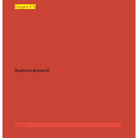
Скидка 4 %
Водяные форма М
Полотенцесушитель водяной Роснерж М
образный M101000 50x60
7 430 ₽
7 100 ₽
Купить