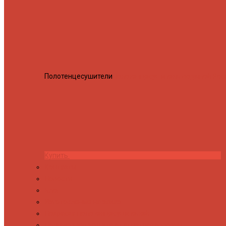
Полотенцесушители
Полотенцесушитель водяной Росн
Купить
Контакты
Новости
Блог
Изготовление на заказ
Покраска полотенцесушителей
Полимерная защита от электрокоррозии