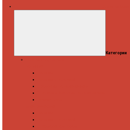
Все категории
Категории
Полотенцесушители
Водяные
Лесенки
Лесенки с полочкой
С боковым подключением
С полкой и боковым подключением
Показать все
Электрические
Лесенка
Лесенки с полочкой
С терморегулятором