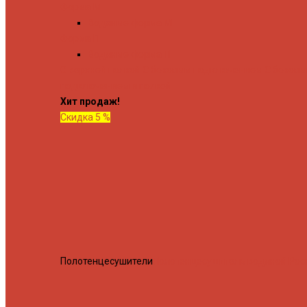
Форма М
Водяные форма М
Форма П
Водяные форма П
C верхней полкой
C боковым подключением
C боков
подключением и полкой
Хит продаж!
Скидка 5 %
Полотенцесушители
Полотенцесушитель водяной Росн