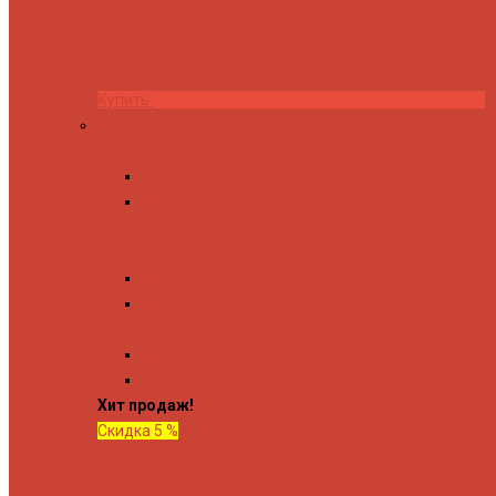
Купить
Комплектующие
Запорные вентили
Прямые запорные вентили
Угловые запорные вентили
Коробка для скрытия электропроводки
Кронштейны и
Терморегуляторы
Соединительные Американки
Прямые американки
Угловые американки
Аксессуары
Полотенца
Крючки
Хит продаж!
Скидка 5 %