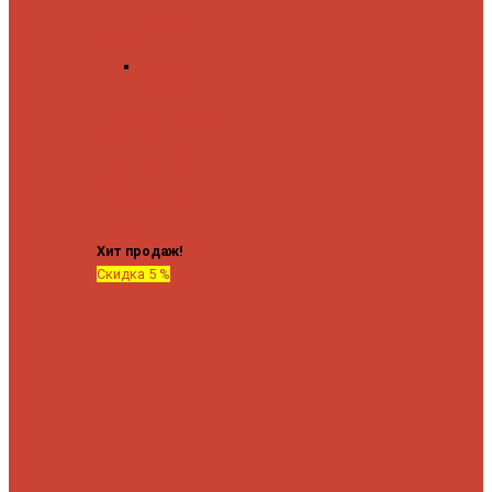
форма М
Форма П
Водяные
форма П
C верхней полкой
C
боковым
подключением
C
боковым
подключением и
полкой
Хит продаж!
Скидка 5 %