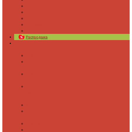
Новости
Блог
Изготовление на заказ
Покраска полотенцесушителей
Полимерная защита от электрокоррозии
Распродажа
Полотенцесушители
Водяные
Лесенки
Лесенки с
полочкой
С боковым
подключением
С полкой и
боковым
подключением
Форма М
Форма П
Электрические
Лесенка
Лесенки с