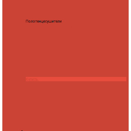
Полотенцесушители
Полотенцесушитель водяной
Роснерж Трапеция L108110 80x50 с полкой групповой
29
590 ₽
28 200 ₽
Купить
Контакты