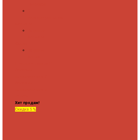
полочкой
С
терморегулятором
Форма М
Водяные
форма М
Форма П
Водяные
форма П
C верхней полкой
C
боковым
подключением
C
боковым
подключением и
полкой
Хит продаж!
Скидка 5 %