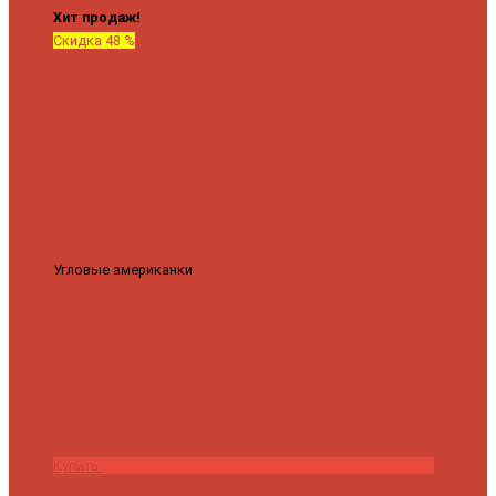
Хит продаж!
Скидка 48 %
Угловые американки
Соединительные Американки угловые
гайка-гайка 1"x3/4"
3 840 ₽
2 000 ₽
Купить