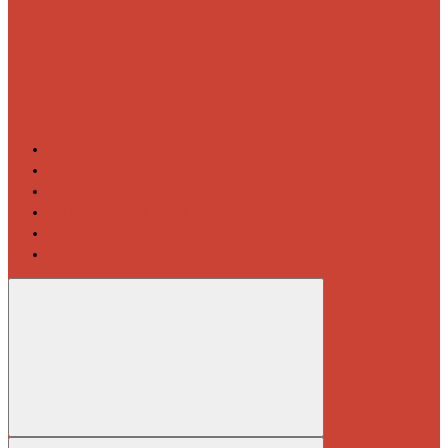
Контакты
Новости
Блог
Изготовление на заказ
Покраска полотенцесушителей
Полимерная защита от электрокоррозии