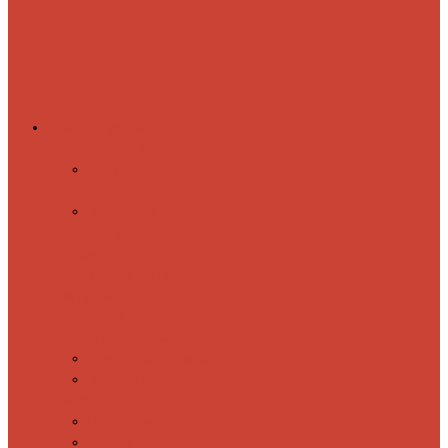
Комплектующие
Запорные вентили
Прямые запорные
вентили
Угловые запорные
вентили
Коробка для скрытия
электропроводки
Кронштейны
и заглушки
Терморегуляторы
Соединительные Американки
Прямые американки
Угловые американки
Аксессуары
Полотенца
Крючки