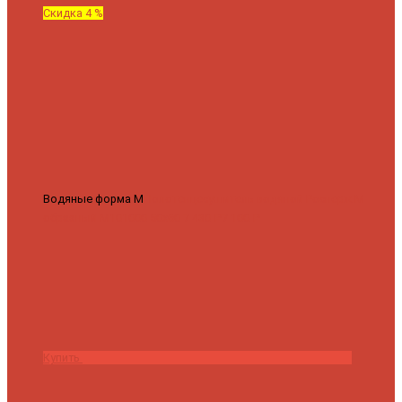
Скидка 4 %
Водяные форма М
Полотенцесушитель водяной Роснерж М
образный M101000 50x60
7 430 ₽
7 100 ₽
Купить