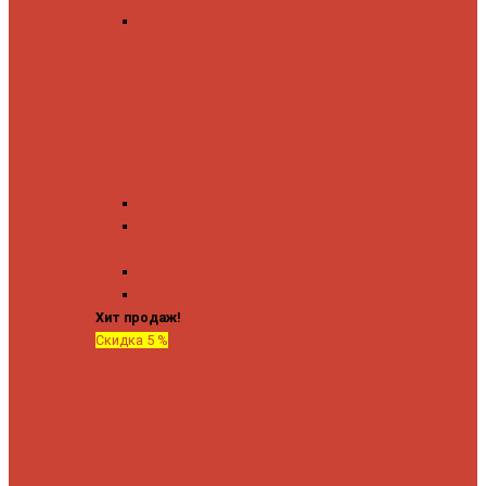
Угловые запорные
вентили
Коробка для скрытия
электропроводки
Кронштейны и заглушки
Терморегуляторы
Соединительные
Американки
Прямые американки
Угловые американки
Аксессуары
Полотенца
Крючки
Хит продаж!
Скидка 5 %