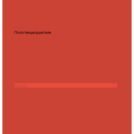
Полотенцесушители
Полотенцесушитель водяной Роснерж
Трапеция L108110 80x50 с полкой групповой
29 590 ₽
28 200 ₽
Купить