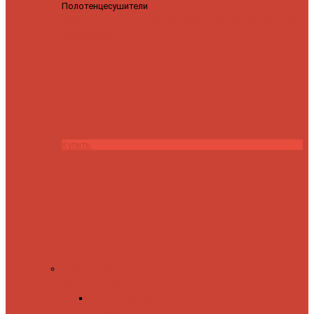
Полотенцесушители
Полотенцесушитель водяной
Роснерж Трапеция L108110 80x50 с полкой групповой
29
590 ₽
28 200 ₽
Купить
Комплектующие
Запорные вентили
Прямые запорные
вентили