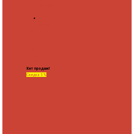
форма М
Форма П
Водяные
форма П
C верхней полкой
C
боковым
подключением
C
боковым
подключением и
полкой
Хит продаж!
Скидка 5 %