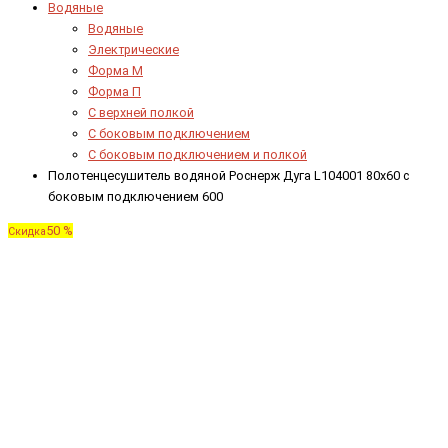
Водяные
Водяные
Электрические
Форма М
Форма П
C верхней полкой
C боковым подключением
C боковым подключением и полкой
Полотенцесушитель водяной Роснерж Дуга L104001 80x60 с
боковым подключением 600
50 %
Скидка