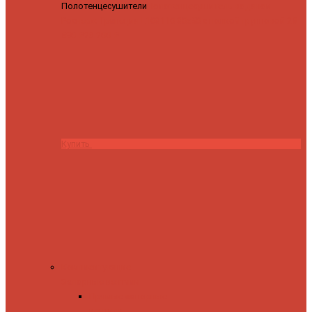
Полотенцесушители
Полотенцесушитель водяной
Роснерж Трапеция L108110 80x50 с полкой групповой
29
590 ₽
28 200 ₽
Купить
Комплектующие
Запорные вентили
Прямые запорные
вентили