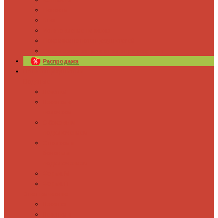
Новости
Блог
Изготовление на заказ
Покраска полотенцесушителей
Полимерная защита от электрокоррозии
Распродажа
Полотенцесушители
Водяные
Лесенки
Лесенки с
полочкой
С боковым
подключением
С полкой и
боковым
подключением
Форма М
Форма П
Электрические
Лесенка
Лесенки с