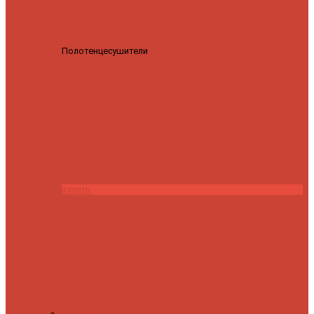
Полотенцесушители
Полотенцесушитель водяной
Роснерж Трапеция L108110 80x50 с полкой групповой
29
590 ₽
28 200 ₽
Купить
Контакты