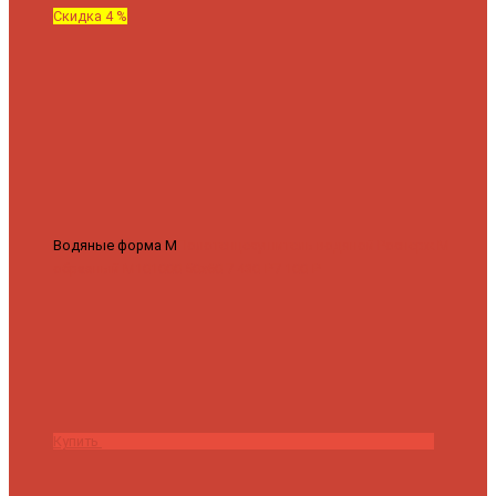
Скидка 4 %
Водяные форма М
Полотенцесушитель водяной Роснерж М
образный M101000 50x60
7 430 ₽
7 100 ₽
Купить