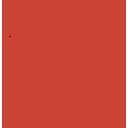
Комплектующие
Запорные вентили
Прямые запорные
вентили
Угловые запорные
вентили
Коробка для скрытия
электропроводки
Кронштейны
и заглушки
Терморегуляторы
Соединительные Американки
Прямые американки
Угловые американки
Аксессуары
Полотенца
Крючки