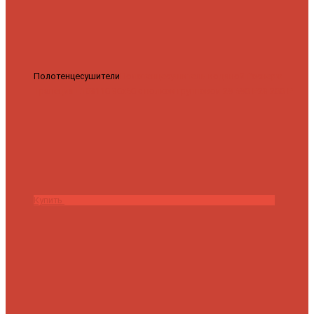
Полотенцесушители
Полотенцесушитель водяной Роснерж
Трапеция L108110 80x50 с полкой групповой
29 590 ₽
28 200 ₽
Купить