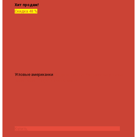
Хит продаж!
Скидка 48 %
Угловые американки
Соединительные Американки угловые
гайка-гайка 1"x3/4"
3 840 ₽
2 000 ₽
Купить