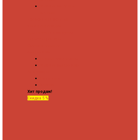
Угловые запорные
вентили
Коробка для скрытия
электропроводки
Кронштейны и заглушки
Терморегуляторы
Соединительные
Американки
Прямые американки
Угловые американки
Аксессуары
Полотенца
Крючки
Хит продаж!
Скидка 5 %