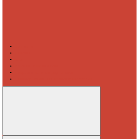
Контакты
Новости
Блог
Изготовление на заказ
Покраска полотенцесушителей
Полимерная защита от электрокоррозии