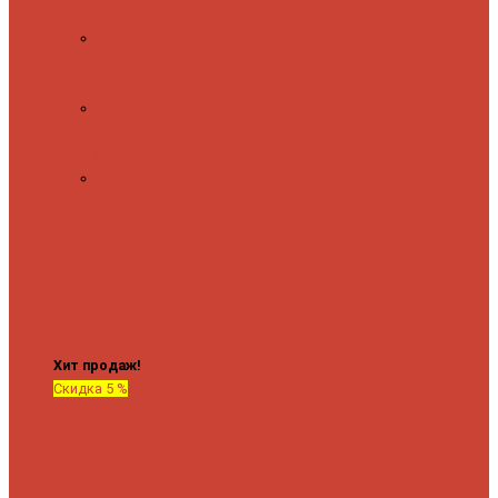
полочкой
С
терморегулятором
Форма М
Водяные
форма М
Форма П
Водяные
форма П
C верхней полкой
C
боковым
подключением
C
боковым
подключением и
полкой
Хит продаж!
Скидка 5 %