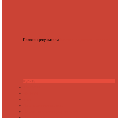
Полотенцесушители
Полотенцесушитель водяной Росн
Купить
Контакты
Новости
Блог
Изготовление на заказ
Покраска полотенцесушителей
Полимерная защита от электрокоррозии