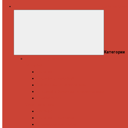
Все категории
Категории
Полотенцесушители
Водяные
Лесенки
Лесенки с полочкой
С боковым подключением
С полкой и боковым подключением
Показать все
Электрические
Лесенка
Лесенки с полочкой
С терморегулятором