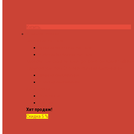
Купить
Комплектующие
Запорные вентили
Прямые запорные вентили
Угловые запорные вентили
Коробка для скрытия электропроводки
Кронштейны и
Терморегуляторы
Соединительные Американки
Прямые американки
Угловые американки
Аксессуары
Полотенца
Крючки
Хит продаж!
Скидка 5 %