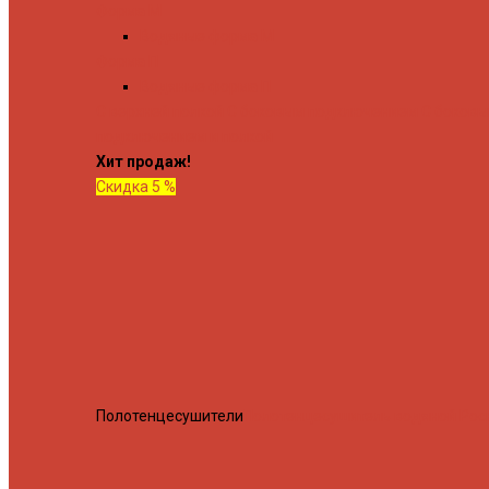
Форма М
Водяные форма М
Форма П
Водяные форма П
C верхней полкой
C боковым подключением
C боков
подключением и полкой
Хит продаж!
Скидка 5 %
Полотенцесушители
Полотенцесушитель водяной Росн