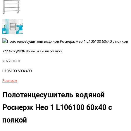
Успей купить
До конца акции осталось
2027-01-01
L106100-600x400
Роснерж
Полотенцесушитель водяной
Роснерж Нео 1 L106100 60x40 с
полкой