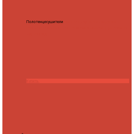
Полотенцесушители
Полотенцесушитель водяной
Роснерж Трапеция L108110 80x50 с полкой групповой
29
590 ₽
28 200 ₽
Купить
Контакты