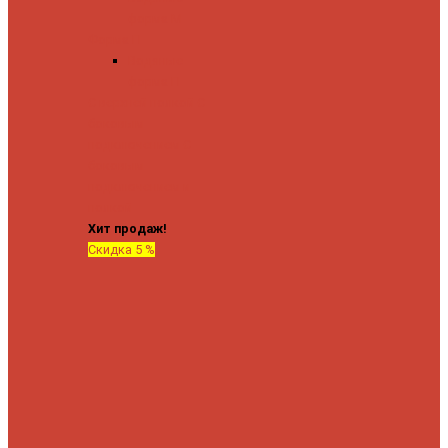
форма М
Форма П
Водяные
форма П
C верхней полкой
C
боковым
подключением
C
боковым
подключением и
полкой
Хит продаж!
Скидка 5 %