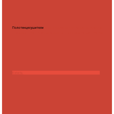
Полотенцесушители
Полотенцесушитель водяной Роснерж
Трапеция L108110 80x50 с полкой групповой
29 590 ₽
28 200 ₽
Купить