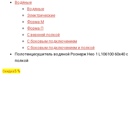
Водяные
Водяные
Электрические
Форма М
Форма П
C верхней полкой
C боковым подключением
C боковым подключением и полкой
Полотенцесушитель водяной Роснерж Нео 1 L106100 60x40 с
полкой
5 %
Скидка