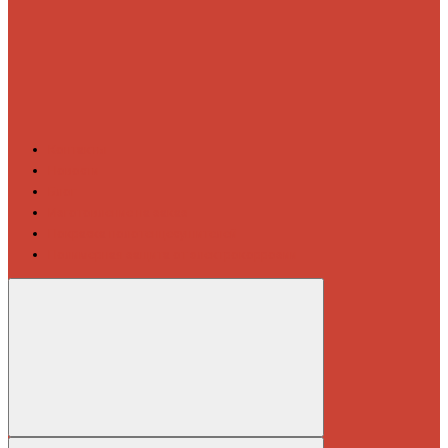
Контакты
Новости
Блог
Изготовление на заказ
Покраска полотенцесушителей
Полимерная защита от электрокоррозии