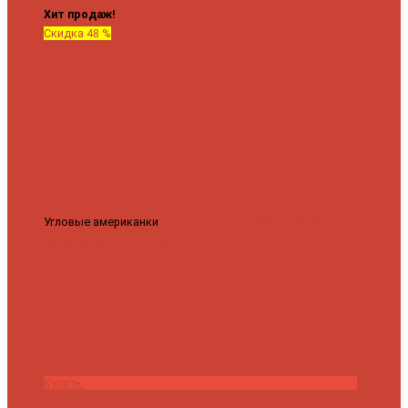
Хит продаж!
Скидка 48 %
Угловые американки
Соединительные Американки угловые
гайка-гайка 1"x3/4"
3 840 ₽
2 000 ₽
Купить