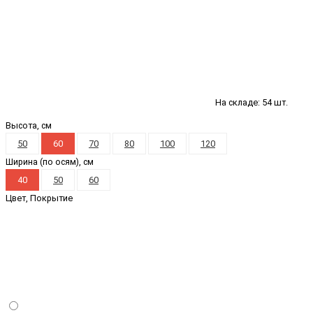
На складе: 54 шт.
Высота, см
50
60
70
80
100
120
Ширина (по осям), см
40
50
60
Цвет, Покрытие