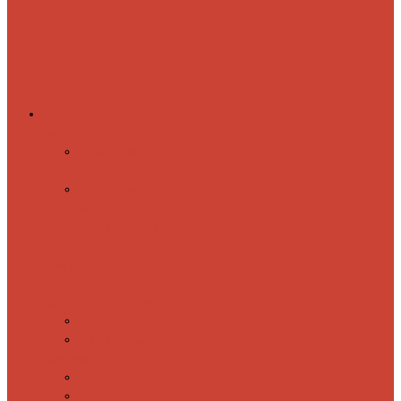
Комплектующие
Запорные вентили
Прямые запорные
вентили
Угловые запорные
вентили
Коробка для скрытия
электропроводки
Кронштейны
и заглушки
Терморегуляторы
Соединительные Американки
Прямые американки
Угловые американки
Аксессуары
Полотенца
Крючки