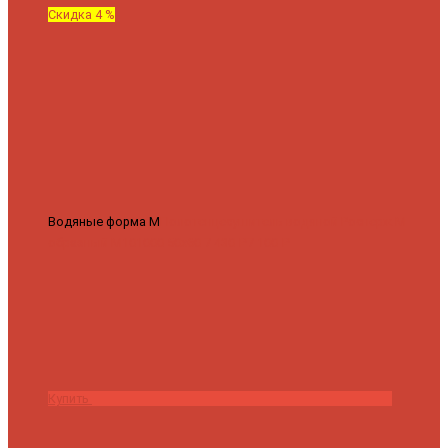
Скидка 4 %
Водяные форма М
Полотенцесушитель водяной Роснерж М
образный M101000 50x60
7 430 ₽
7 100 ₽
Купить