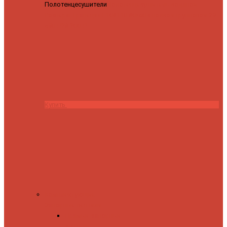
Полотенцесушители
Полотенцесушитель водяной
Роснерж Трапеция L108110 80x50 с полкой групповой
29
590 ₽
28 200 ₽
Купить
Комплектующие
Запорные вентили
Прямые запорные
вентили