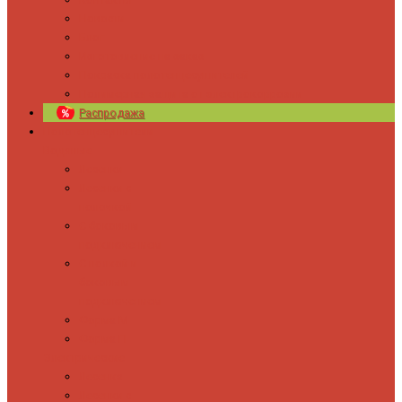
Новости
Блог
Изготовление на заказ
Покраска полотенцесушителей
Полимерная защита от электрокоррозии
Распродажа
Полотенцесушители
Водяные
Лесенки
Лесенки с
полочкой
С боковым
подключением
С полкой и
боковым
подключением
Форма М
Форма П
Электрические
Лесенка
Лесенки с