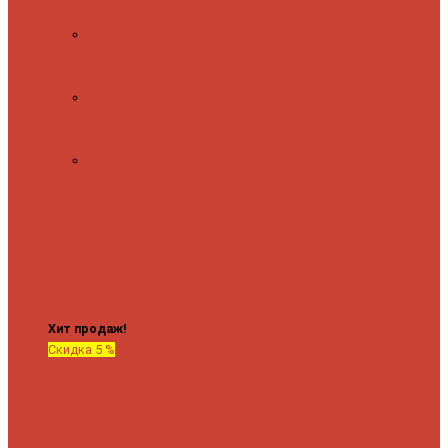
полочкой
С
терморегулятором
Форма М
Водяные
форма М
Форма П
Водяные
форма П
C верхней полкой
C
боковым
подключением
C
боковым
подключением и
полкой
Хит продаж!
Скидка 5 %