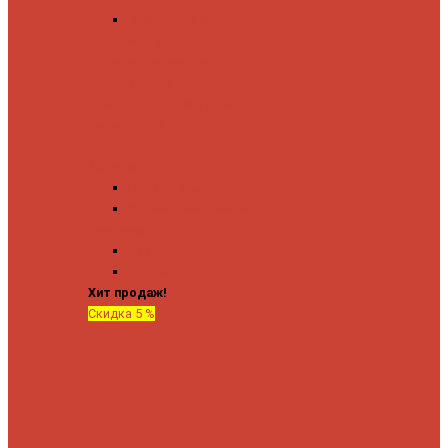
Угловые запорные
вентили
Коробка для скрытия
электропроводки
Кронштейны и заглушки
Терморегуляторы
Соединительные
Американки
Прямые американки
Угловые американки
Аксессуары
Полотенца
Крючки
Хит продаж!
Скидка 5 %