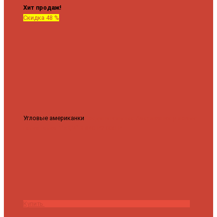
Хит продаж!
Скидка 48 %
Угловые американки
Соединительные Американки угловые
гайка-гайка 1"x3/4"
3 840 ₽
2 000 ₽
Купить