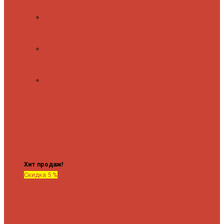
полочкой
С
терморегулятором
Форма М
Водяные
форма М
Форма П
Водяные
форма П
C верхней полкой
C
боковым
подключением
C
боковым
подключением и
полкой
Хит продаж!
Скидка 5 %