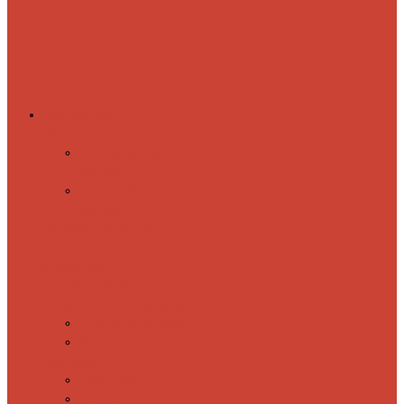
Комплектующие
Запорные вентили
Прямые запорные
вентили
Угловые запорные
вентили
Коробка для скрытия
электропроводки
Кронштейны
и заглушки
Терморегуляторы
Соединительные Американки
Прямые американки
Угловые американки
Аксессуары
Полотенца
Крючки