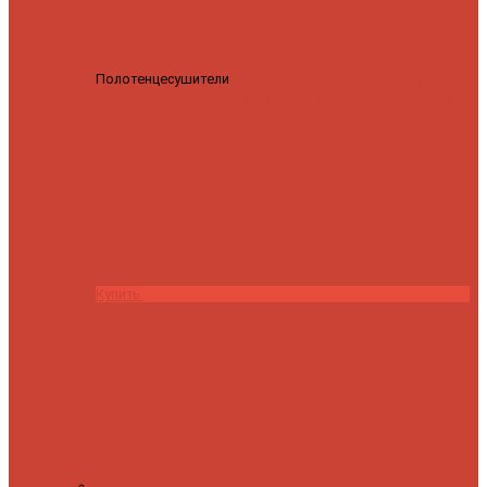
Полотенцесушители
Полотенцесушитель водяной
Роснерж Трапеция L108110 80x50 с полкой групповой
29
590 ₽
28 200 ₽
Купить
Контакты