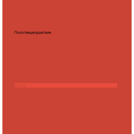
Полотенцесушители
Полотенцесушитель водяной Роснерж
Трапеция L108110 80x50 с полкой групповой
29 590 ₽
28 200 ₽
Купить