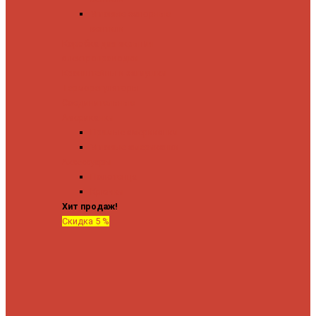
Угловые запорные
вентили
Коробка для скрытия
электропроводки
Кронштейны и заглушки
Терморегуляторы
Соединительные
Американки
Прямые американки
Угловые американки
Аксессуары
Полотенца
Крючки
Хит продаж!
Скидка 5 %