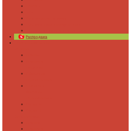
Новости
Блог
Изготовление на заказ
Покраска полотенцесушителей
Полимерная защита от электрокоррозии
Распродажа
Полотенцесушители
Водяные
Лесенки
Лесенки с
полочкой
С боковым
подключением
С полкой и
боковым
подключением
Форма М
Форма П
Электрические
Лесенка
Лесенки с