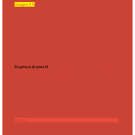
Скидка 4 %
Водяные форма М
Полотенцесушитель водяной Роснерж М
образный M101000 50x60
7 430 ₽
7 100 ₽
Купить