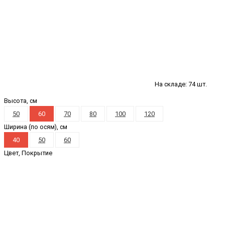
На складе: 74 шт.
Высота, см
50
60
70
80
100
120
Ширина (по осям), см
40
50
60
Цвет, Покрытие