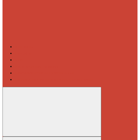
Контакты
Новости
Блог
Изготовление на заказ
Покраска полотенцесушителей
Полимерная защита от электрокоррозии