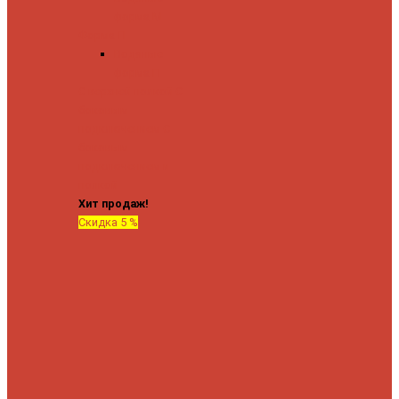
форма М
Форма П
Водяные
форма П
C верхней полкой
C
боковым
подключением
C
боковым
подключением и
полкой
Хит продаж!
Скидка 5 %