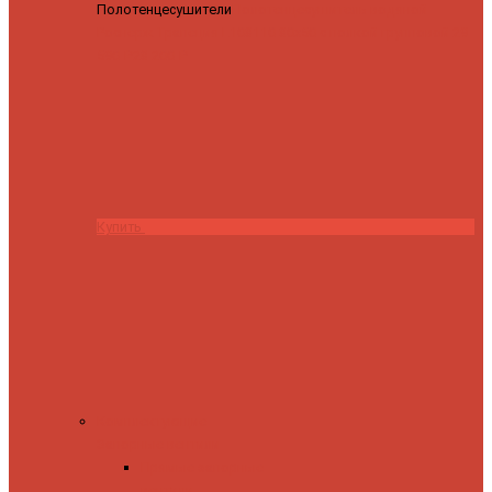
Полотенцесушители
Полотенцесушитель водяной
Роснерж Трапеция L108110 80x50 с полкой групповой
29
590 ₽
28 200 ₽
Купить
Комплектующие
Запорные вентили
Прямые запорные
вентили