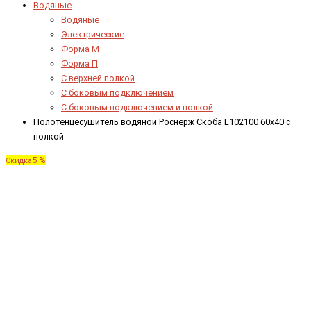
Водяные
Водяные
Электрические
Форма М
Форма П
C верхней полкой
C боковым подключением
C боковым подключением и полкой
Полотенцесушитель водяной Роснерж Скоба L102100 60x40 с
полкой
5 %
Скидка