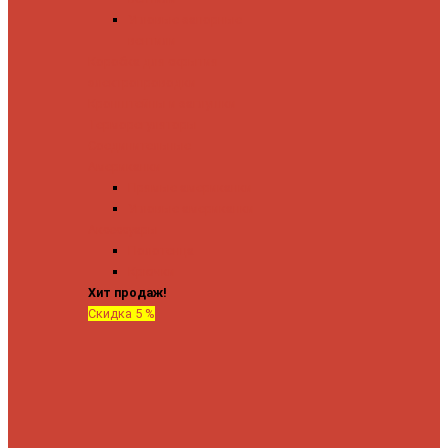
Угловые запорные
вентили
Коробка для скрытия
электропроводки
Кронштейны и заглушки
Терморегуляторы
Соединительные
Американки
Прямые американки
Угловые американки
Аксессуары
Полотенца
Крючки
Хит продаж!
Скидка 5 %