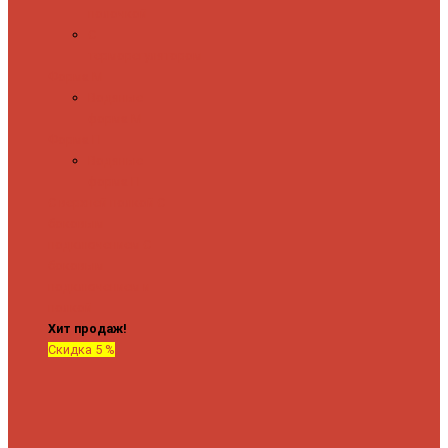
полочкой
С
терморегулятором
Форма М
Водяные
форма М
Форма П
Водяные
форма П
C верхней полкой
C
боковым
подключением
C
боковым
подключением и
полкой
Хит продаж!
Скидка 5 %