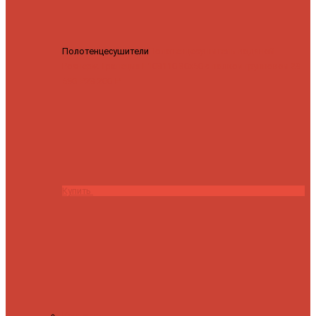
Полотенцесушители
Полотенцесушитель водяной
Роснерж Трапеция L108110 80x50 с полкой групповой
29
590 ₽
28 200 ₽
Купить
Контакты