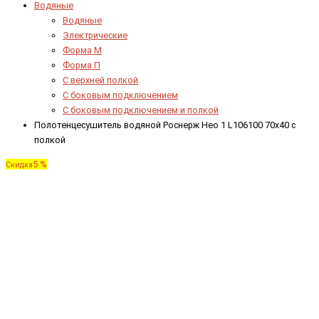
Водяные
Водяные
Электрические
Форма М
Форма П
C верхней полкой
C боковым подключением
C боковым подключением и полкой
Полотенцесушитель водяной Роснерж Нео 1 L106100 70x40 с
полкой
5 %
Скидка