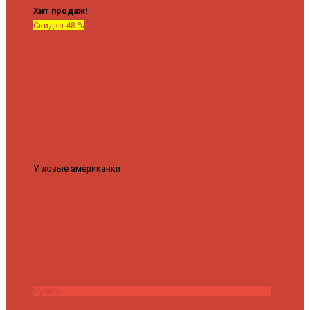
Хит продаж!
Скидка 48 %
Угловые американки
Соединительные Американки угловые
гайка-гайка 1"x3/4"
3 840 ₽
2 000 ₽
Купить