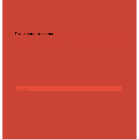
Полотенцесушители
Полотенцесушитель водяной Роснерж
Трапеция L108110 80x50 с полкой групповой
29 590 ₽
28 200 ₽
Купить