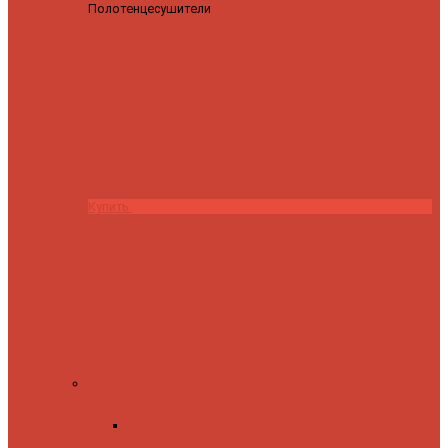
Полотенцесушители
Полотенцесушитель водяной
Роснерж Трапеция L108110 80x50 с полкой групповой
29
590 ₽
28 200 ₽
Купить
Комплектующие
Запорные вентили
Прямые запорные
вентили