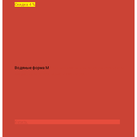
Скидка 4 %
Водяные форма М
Полотенцесушитель водяной Роснерж М
образный M101000 50x60
7 430 ₽
7 100 ₽
Купить