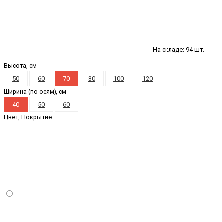
На складе: 94 шт.
Высота, см
50
60
70
80
100
120
Ширина (по осям), см
40
50
60
Цвет, Покрытие