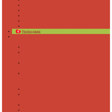
Новости
Блог
Изготовление на заказ
Покраска полотенцесушителей
Полимерная защита от электрокоррозии
Распродажа
Полотенцесушители
Водяные
Лесенки
Лесенки с
полочкой
С боковым
подключением
С полкой и
боковым
подключением
Форма М
Форма П
Электрические
Лесенка
Лесенки с