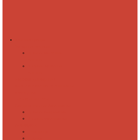
Комплектующие
Запорные вентили
Прямые запорные
вентили
Угловые запорные
вентили
Коробка для скрытия
электропроводки
Кронштейны
и заглушки
Терморегуляторы
Соединительные Американки
Прямые американки
Угловые американки
Аксессуары
Полотенца
Крючки