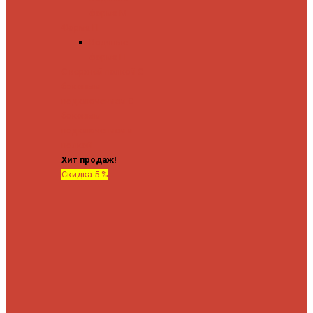
форма М
Форма П
Водяные
форма П
C верхней полкой
C
боковым
подключением
C
боковым
подключением и
полкой
Хит продаж!
Скидка 5 %