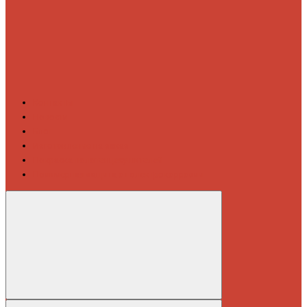
Контакты
Новости
Блог
Изготовление на заказ
Покраска полотенцесушителей
Полимерная защита от электрокоррозии