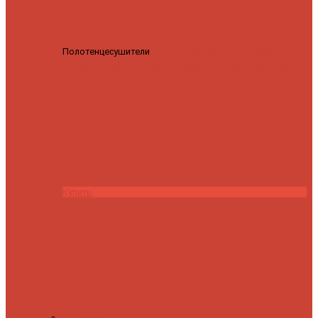
Полотенцесушители
Полотенцесушитель водяной
Роснерж Трапеция L108110 80x50 с полкой групповой
29
590 ₽
28 200 ₽
Купить
Контакты