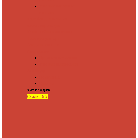
Угловые запорные
вентили
Коробка для скрытия
электропроводки
Кронштейны и заглушки
Терморегуляторы
Соединительные
Американки
Прямые американки
Угловые американки
Аксессуары
Полотенца
Крючки
Хит продаж!
Скидка 5 %