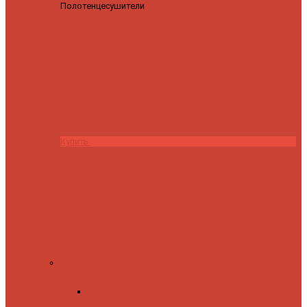
Полотенцесушители
Полотенцесушитель водяной
Роснерж Трапеция L108110 80x50 с полкой групповой
29
590 ₽
28 200 ₽
Купить
Комплектующие
Запорные вентили
Прямые запорные
вентили