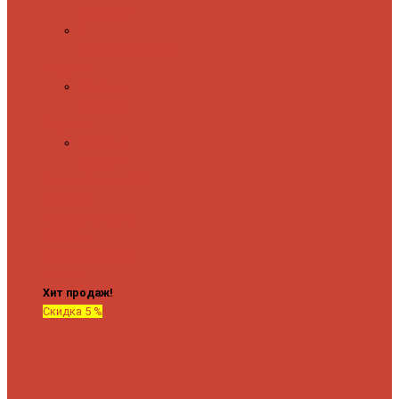
полочкой
С
терморегулятором
Форма М
Водяные
форма М
Форма П
Водяные
форма П
C верхней полкой
C
боковым
подключением
C
боковым
подключением и
полкой
Хит продаж!
Скидка 5 %