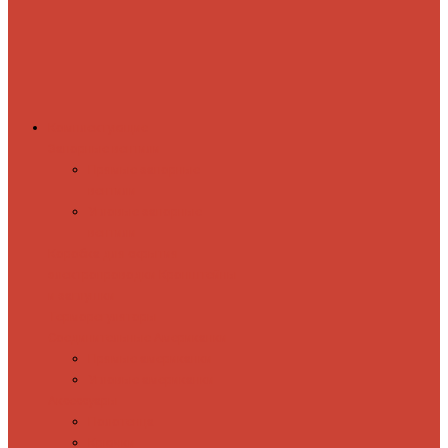
Комплектующие
Запорные вентили
Прямые запорные
вентили
Угловые запорные
вентили
Коробка для скрытия
электропроводки
Кронштейны
и заглушки
Терморегуляторы
Соединительные Американки
Прямые американки
Угловые американки
Аксессуары
Полотенца
Крючки