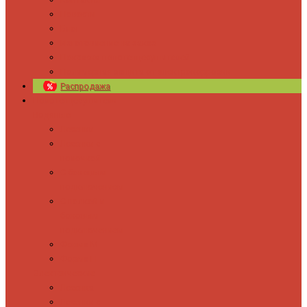
Новости
Блог
Изготовление на заказ
Покраска полотенцесушителей
Полимерная защита от электрокоррозии
Распродажа
Полотенцесушители
Водяные
Лесенки
Лесенки с
полочкой
С боковым
подключением
С полкой и
боковым
подключением
Форма М
Форма П
Электрические
Лесенка
Лесенки с