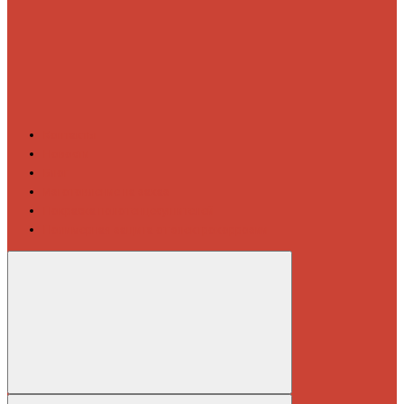
Контакты
Новости
Блог
Изготовление на заказ
Покраска полотенцесушителей
Полимерная защита от электрокоррозии