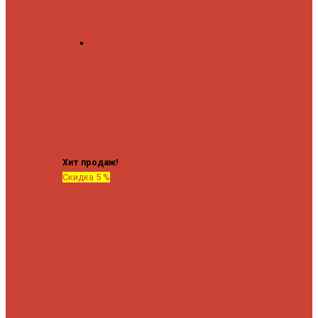
форма М
Форма П
Водяные
форма П
C верхней полкой
C
боковым
подключением
C
боковым
подключением и
полкой
Хит продаж!
Скидка 5 %