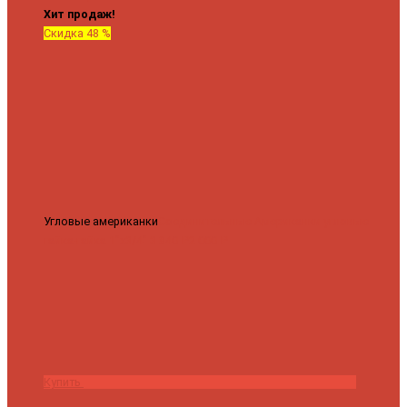
Хит продаж!
Скидка 48 %
Угловые американки
Соединительные Американки угловые
гайка-гайка 1"x3/4"
3 840 ₽
2 000 ₽
Купить