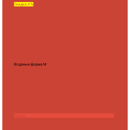
Скидка 4 %
Водяные форма М
Полотенцесушитель водяной Роснерж М
образный M101000 50x60
7 430 ₽
7 100 ₽
Купить