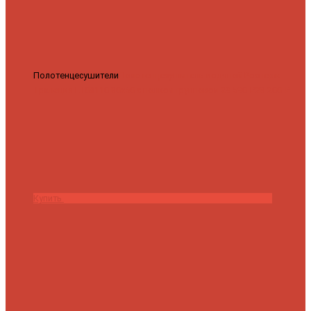
Полотенцесушители
Полотенцесушитель водяной Роснерж
Трапеция L108110 80x50 с полкой групповой
29 590 ₽
28 200 ₽
Купить