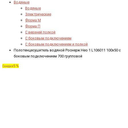
Водяные
Водяные
Электрические
Форма М
Форма П
C верхней полкой
C боковым подключением
C боковым подключением и полкой
Полотенцесушитель водяной Роснерж Нео 1 L106011 100x50 с
боковым подключением 700 групповой
5 %
Скидка