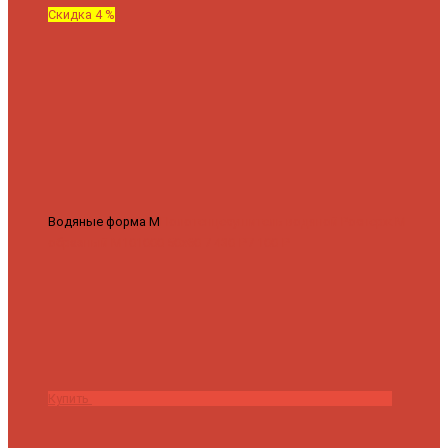
Скидка 4 %
Водяные форма М
Полотенцесушитель водяной Роснерж М
образный M101000 50x60
7 430 ₽
7 100 ₽
Купить