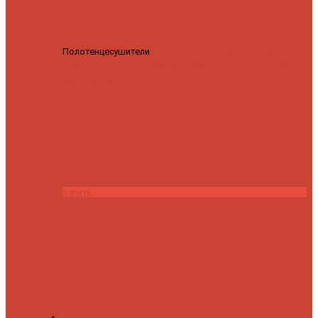
Полотенцесушители
Полотенцесушитель водяной
Роснерж Трапеция L108110 80x50 с полкой групповой
29
590 ₽
28 200 ₽
Купить
Контакты