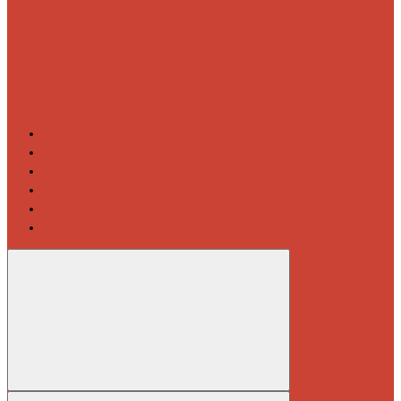
Контакты
Новости
Блог
Изготовление на заказ
Покраска полотенцесушителей
Полимерная защита от электрокоррозии