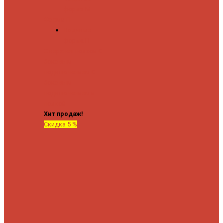
форма М
Форма П
Водяные
форма П
C верхней полкой
C
боковым
подключением
C
боковым
подключением и
полкой
Хит продаж!
Скидка 5 %