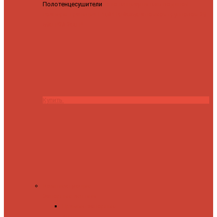
Полотенцесушители
Полотенцесушитель водяной
Роснерж Трапеция L108110 80x50 с полкой групповой
29
590 ₽
28 200 ₽
Купить
Комплектующие
Запорные вентили
Прямые запорные
вентили