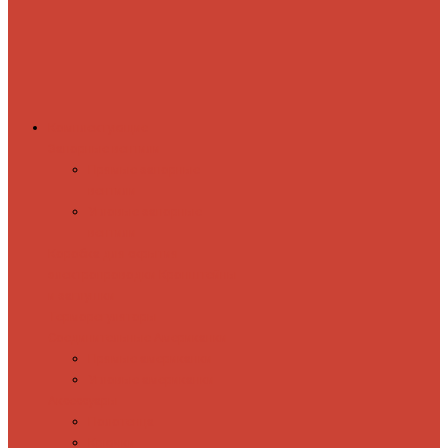
Комплектующие
Запорные вентили
Прямые запорные
вентили
Угловые запорные
вентили
Коробка для скрытия
электропроводки
Кронштейны
и заглушки
Терморегуляторы
Соединительные Американки
Прямые американки
Угловые американки
Аксессуары
Полотенца
Крючки