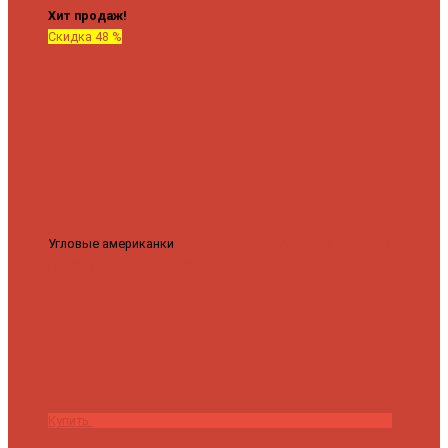
Хит продаж!
Скидка 48 %
Угловые американки
Соединительные Американки угловые
гайка-гайка 1"x3/4"
3 840 ₽
2 000 ₽
Купить