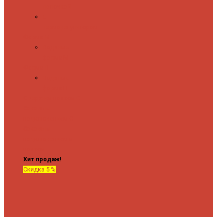
полочкой
С
терморегулятором
Форма М
Водяные
форма М
Форма П
Водяные
форма П
C верхней полкой
C
боковым
подключением
C
боковым
подключением и
полкой
Хит продаж!
Скидка 5 %