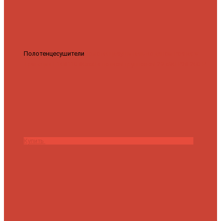
Полотенцесушители
Полотенцесушитель водяной Роснерж
Трапеция L108110 80x50 с полкой групповой
29 590 ₽
28 200 ₽
Купить