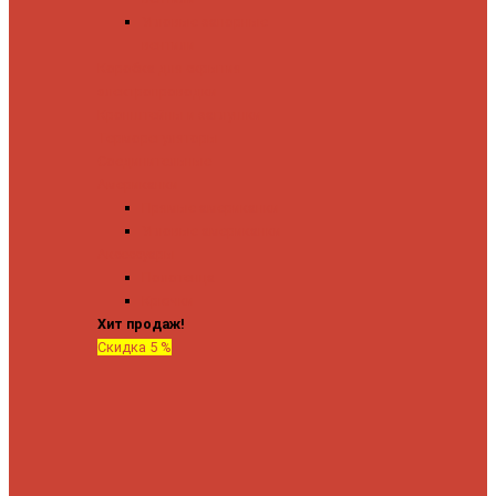
Угловые запорные
вентили
Коробка для скрытия
электропроводки
Кронштейны и заглушки
Терморегуляторы
Соединительные
Американки
Прямые американки
Угловые американки
Аксессуары
Полотенца
Крючки
Хит продаж!
Скидка 5 %