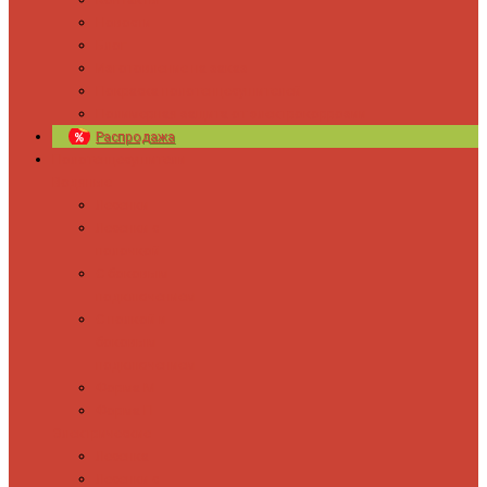
Новости
Блог
Изготовление на заказ
Покраска полотенцесушителей
Полимерная защита от электрокоррозии
Распродажа
Полотенцесушители
Водяные
Лесенки
Лесенки с
полочкой
С боковым
подключением
С полкой и
боковым
подключением
Форма М
Форма П
Электрические
Лесенка
Лесенки с