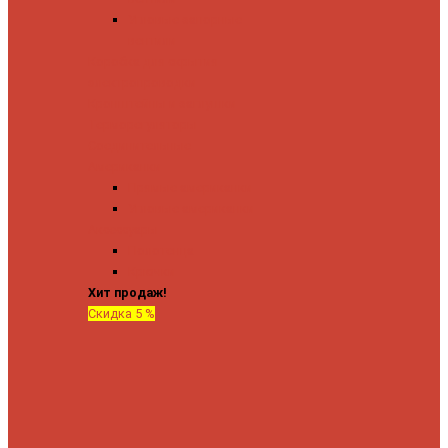
Угловые запорные
вентили
Коробка для скрытия
электропроводки
Кронштейны и заглушки
Терморегуляторы
Соединительные
Американки
Прямые американки
Угловые американки
Аксессуары
Полотенца
Крючки
Хит продаж!
Скидка 5 %