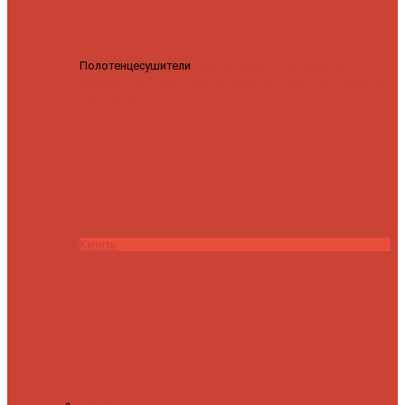
Полотенцесушители
Полотенцесушитель водяной
Роснерж Трапеция L108110 80x50 с полкой групповой
29
590 ₽
28 200 ₽
Купить
Контакты