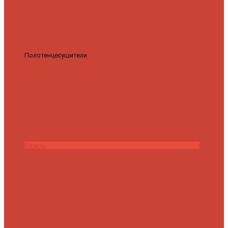
Полотенцесушители
Полотенцесушитель водяной Роснерж
Трапеция L108110 80x50 с полкой групповой
29 590 ₽
28 200 ₽
Купить