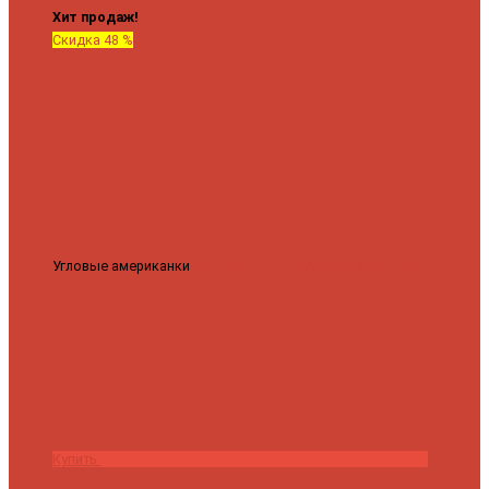
Хит продаж!
Скидка 48 %
Угловые американки
Соединительные Американки угловые
гайка-гайка 1"x3/4"
3 840 ₽
2 000 ₽
Купить