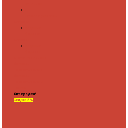
полочкой
С
терморегулятором
Форма М
Водяные
форма М
Форма П
Водяные
форма П
C верхней полкой
C
боковым
подключением
C
боковым
подключением и
полкой
Хит продаж!
Скидка 5 %