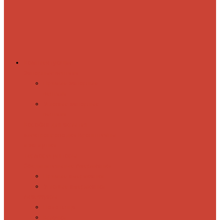
Комплектующие
Запорные вентили
Прямые запорные
вентили
Угловые запорные
вентили
Коробка для скрытия
электропроводки
Кронштейны
и заглушки
Терморегуляторы
Соединительные Американки
Прямые американки
Угловые американки
Аксессуары
Полотенца
Крючки