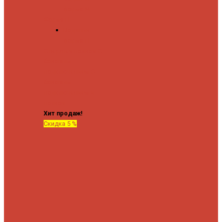
форма М
Форма П
Водяные
форма П
C верхней полкой
C
боковым
подключением
C
боковым
подключением и
полкой
Хит продаж!
Скидка 5 %