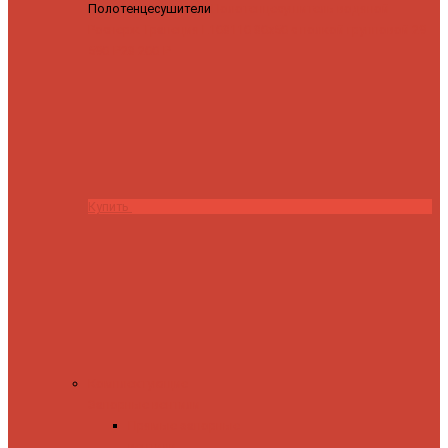
Полотенцесушители
Полотенцесушитель водяной
Роснерж Трапеция L108110 80x50 с полкой групповой
29
590 ₽
28 200 ₽
Купить
Комплектующие
Запорные вентили
Прямые запорные
вентили