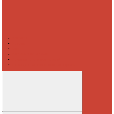
Контакты
Новости
Блог
Изготовление на заказ
Покраска полотенцесушителей
Полимерная защита от электрокоррозии