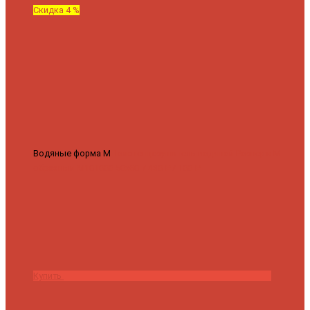
Скидка 4 %
Водяные форма М
Полотенцесушитель водяной Роснерж М
образный M101000 50x60
7 430 ₽
7 100 ₽
Купить