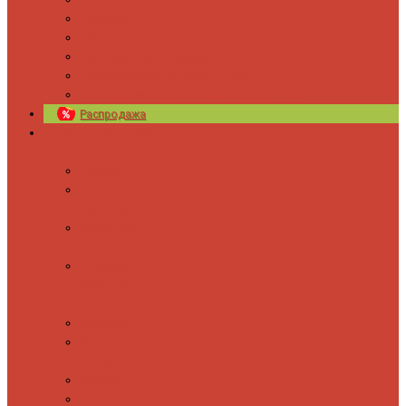
Новости
Блог
Изготовление на заказ
Покраска полотенцесушителей
Полимерная защита от электрокоррозии
Распродажа
Полотенцесушители
Водяные
Лесенки
Лесенки с
полочкой
С боковым
подключением
С полкой и
боковым
подключением
Форма М
Форма П
Электрические
Лесенка
Лесенки с