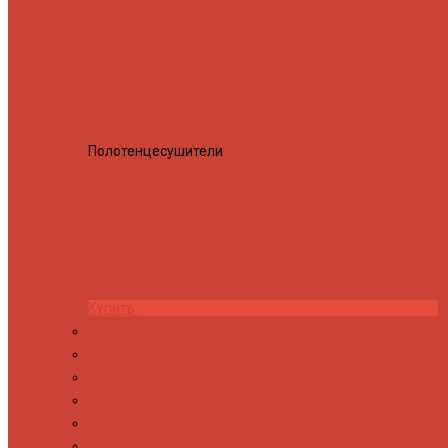
Полотенцесушители
Полотенцесушитель водяной Росн
Купить
Контакты
Новости
Блог
Изготовление на заказ
Покраска полотенцесушителей
Полимерная защита от электрокоррозии