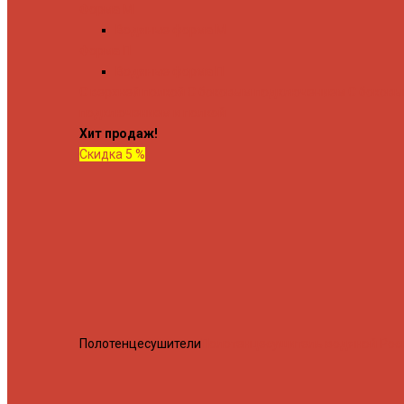
Форма М
Водяные форма М
Форма П
Водяные форма П
C верхней полкой
C боковым подключением
C боков
подключением и полкой
Хит продаж!
Скидка 5 %
Полотенцесушители
Полотенцесушитель водяной Росн