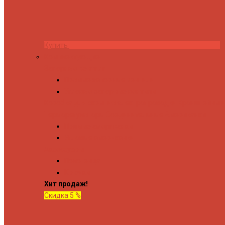
Купить
Комплектующие
Запорные вентили
Прямые запорные вентили
Угловые запорные вентили
Коробка для скрытия электропроводки
Кронштейны и
Терморегуляторы
Соединительные Американки
Прямые американки
Угловые американки
Аксессуары
Полотенца
Крючки
Хит продаж!
Скидка 5 %