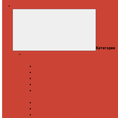
Все категории
Категории
Полотенцесушители
Водяные
Лесенки
Лесенки с полочкой
С боковым подключением
С полкой и боковым подключением
Показать все
Электрические
Лесенка
Лесенки с полочкой
С терморегулятором