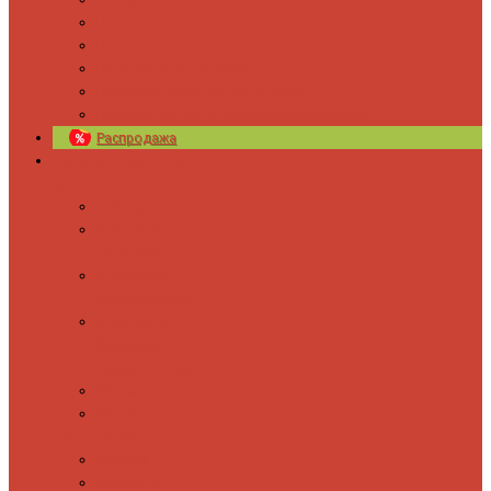
Новости
Блог
Изготовление на заказ
Покраска полотенцесушителей
Полимерная защита от электрокоррозии
Распродажа
Полотенцесушители
Водяные
Лесенки
Лесенки с
полочкой
С боковым
подключением
С полкой и
боковым
подключением
Форма М
Форма П
Электрические
Лесенка
Лесенки с