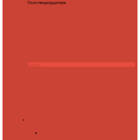
Полотенцесушители
Полотенцесушитель водяной
Роснерж Трапеция L108110 80x50 с полкой групповой
29
590 ₽
28 200 ₽
Купить
Комплектующие
Запорные вентили
Прямые запорные
вентили