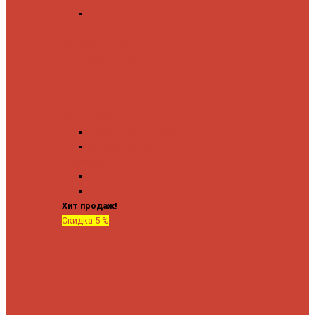
Угловые запорные
вентили
Коробка для скрытия
электропроводки
Кронштейны и заглушки
Терморегуляторы
Соединительные
Американки
Прямые американки
Угловые американки
Аксессуары
Полотенца
Крючки
Хит продаж!
Скидка 5 %