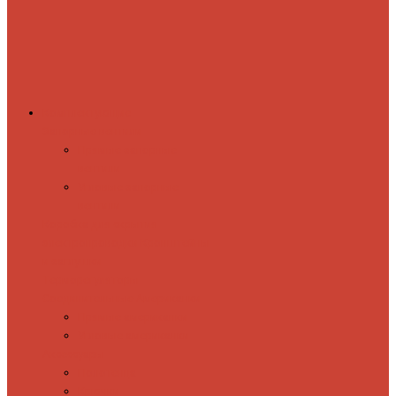
Комплектующие
Запорные вентили
Прямые запорные
вентили
Угловые запорные
вентили
Коробка для скрытия
электропроводки
Кронштейны
и заглушки
Терморегуляторы
Соединительные Американки
Прямые американки
Угловые американки
Аксессуары
Полотенца
Крючки