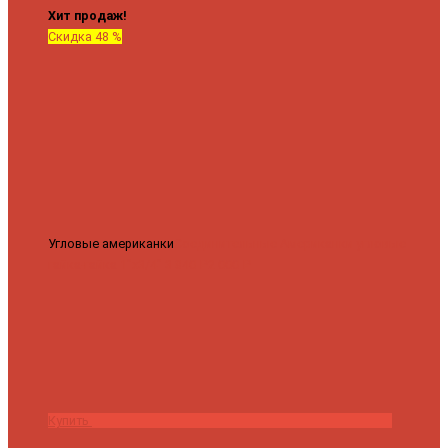
Хит продаж!
Скидка 48 %
Угловые американки
Соединительные Американки угловые
гайка-гайка 1"x3/4"
3 840 ₽
2 000 ₽
Купить