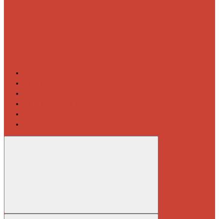
Контакты
Новости
Блог
Изготовление на заказ
Покраска полотенцесушителей
Полимерная защита от электрокоррозии