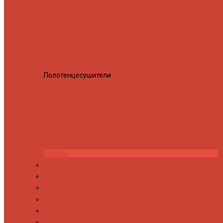
Полотенцесушители
Полотенцесушитель водяной Росн
Купить
Контакты
Новости
Блог
Изготовление на заказ
Покраска полотенцесушителей
Полимерная защита от электрокоррозии