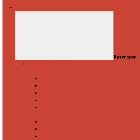
Все категории
Категории
Полотенцесушители
Водяные
Лесенки
Лесенки с полочкой
С боковым подключением
С полкой и боковым подключением
Показать все
Электрические
Лесенка
Лесенки с полочкой
С терморегулятором