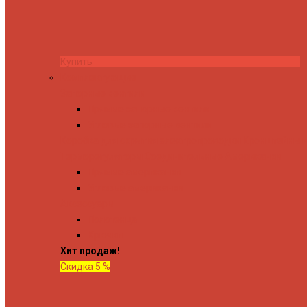
Купить
Комплектующие
Запорные вентили
Прямые запорные вентили
Угловые запорные вентили
Коробка для скрытия электропроводки
Кронштейны и
Терморегуляторы
Соединительные Американки
Прямые американки
Угловые американки
Аксессуары
Полотенца
Крючки
Хит продаж!
Скидка 5 %