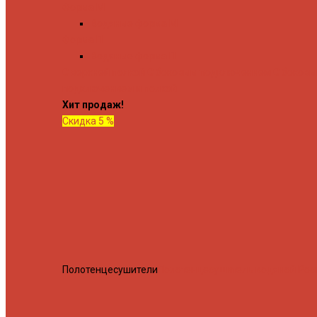
Форма М
Водяные форма М
Форма П
Водяные форма П
C верхней полкой
C боковым подключением
C боков
подключением и полкой
Хит продаж!
Скидка 5 %
Полотенцесушители
Полотенцесушитель водяной Росн