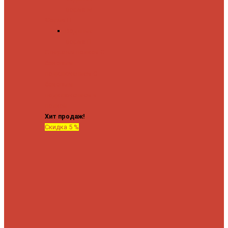
форма М
Форма П
Водяные
форма П
C верхней полкой
C
боковым
подключением
C
боковым
подключением и
полкой
Хит продаж!
Скидка 5 %