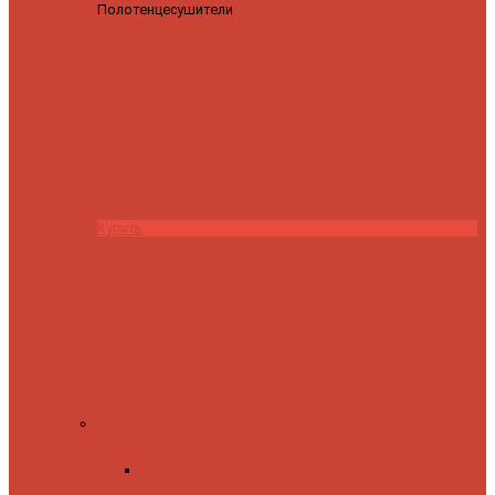
Полотенцесушители
Полотенцесушитель водяной
Роснерж Трапеция L108110 80x50 с полкой групповой
29
590 ₽
28 200 ₽
Купить
Комплектующие
Запорные вентили
Прямые запорные
вентили