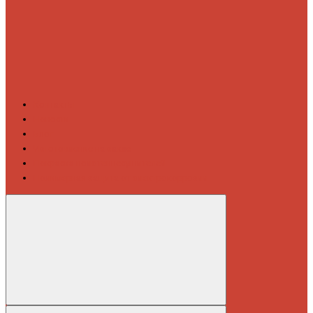
Контакты
Новости
Блог
Изготовление на заказ
Покраска полотенцесушителей
Полимерная защита от электрокоррозии