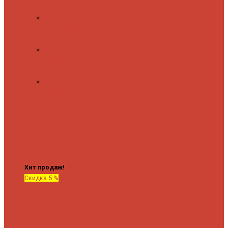
полочкой
С
терморегулятором
Форма М
Водяные
форма М
Форма П
Водяные
форма П
C верхней полкой
C
боковым
подключением
C
боковым
подключением и
полкой
Хит продаж!
Скидка 5 %