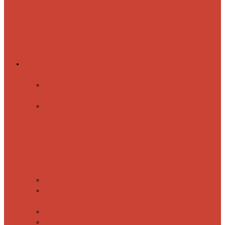
Комплектующие
Запорные вентили
Прямые запорные
вентили
Угловые запорные
вентили
Коробка для скрытия
электропроводки
Кронштейны
и заглушки
Терморегуляторы
Соединительные Американки
Прямые американки
Угловые американки
Аксессуары
Полотенца
Крючки