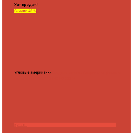
Хит продаж!
Скидка 48 %
Угловые американки
Соединительные Американки угловые
гайка-гайка 1"x3/4"
3 840 ₽
2 000 ₽
Купить