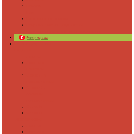
Новости
Блог
Изготовление на заказ
Покраска полотенцесушителей
Полимерная защита от электрокоррозии
Распродажа
Полотенцесушители
Водяные
Лесенки
Лесенки с
полочкой
С боковым
подключением
С полкой и
боковым
подключением
Форма М
Форма П
Электрические
Лесенка
Лесенки с