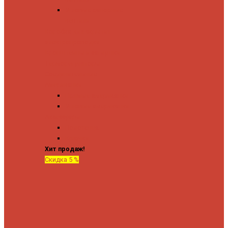
Угловые запорные
вентили
Коробка для скрытия
электропроводки
Кронштейны и заглушки
Терморегуляторы
Соединительные
Американки
Прямые американки
Угловые американки
Аксессуары
Полотенца
Крючки
Хит продаж!
Скидка 5 %