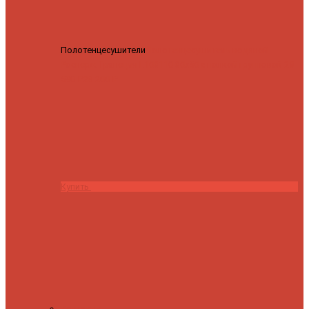
Полотенцесушители
Полотенцесушитель водяной
Роснерж Трапеция L108110 80x50 с полкой групповой
29
590 ₽
28 200 ₽
Купить
Контакты