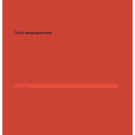
Полотенцесушители
Полотенцесушитель водяной Роснерж
Трапеция L108110 80x50 с полкой групповой
29 590 ₽
28 200 ₽
Купить