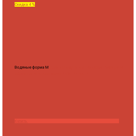
Скидка 4 %
Водяные форма М
Полотенцесушитель водяной Роснерж М
образный M101000 50x60
7 430 ₽
7 100 ₽
Купить