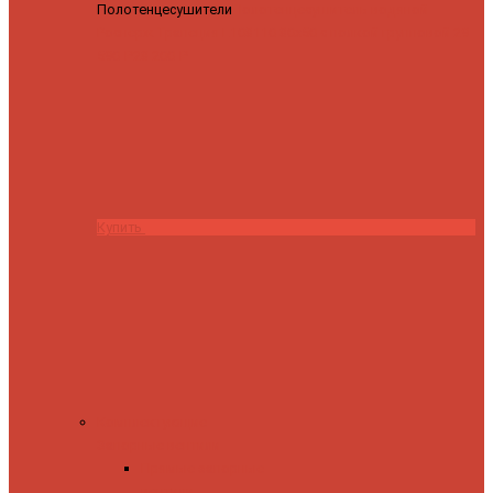
Полотенцесушители
Полотенцесушитель водяной
Роснерж Трапеция L108110 80x50 с полкой групповой
29
590 ₽
28 200 ₽
Купить
Комплектующие
Запорные вентили
Прямые запорные
вентили