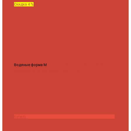
Скидка 4 %
Водяные форма М
Полотенцесушитель водяной Роснерж М
образный M101000 50x60
7 430 ₽
7 100 ₽
Купить