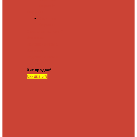
форма М
Форма П
Водяные
форма П
C верхней полкой
C
боковым
подключением
C
боковым
подключением и
полкой
Хит продаж!
Скидка 5 %