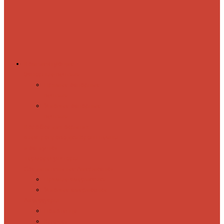
Комплектующие
Запорные вентили
Прямые запорные
вентили
Угловые запорные
вентили
Коробка для скрытия
электропроводки
Кронштейны
и заглушки
Терморегуляторы
Соединительные Американки
Прямые американки
Угловые американки
Аксессуары
Полотенца
Крючки