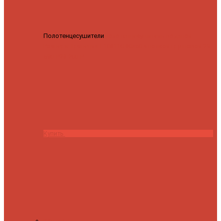
Полотенцесушители
Полотенцесушитель водяной
Роснерж Трапеция L108110 80x50 с полкой групповой
29
590 ₽
28 200 ₽
Купить
Контакты