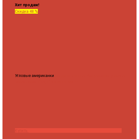
Хит продаж!
Скидка 48 %
Угловые американки
Соединительные Американки угловые
гайка-гайка 1"x3/4"
3 840 ₽
2 000 ₽
Купить