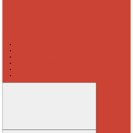
Контакты
Новости
Блог
Изготовление на заказ
Покраска полотенцесушителей
Полимерная защита от электрокоррозии