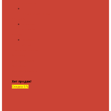
полочкой
С
терморегулятором
Форма М
Водяные
форма М
Форма П
Водяные
форма П
C верхней полкой
C
боковым
подключением
C
боковым
подключением и
полкой
Хит продаж!
Скидка 5 %