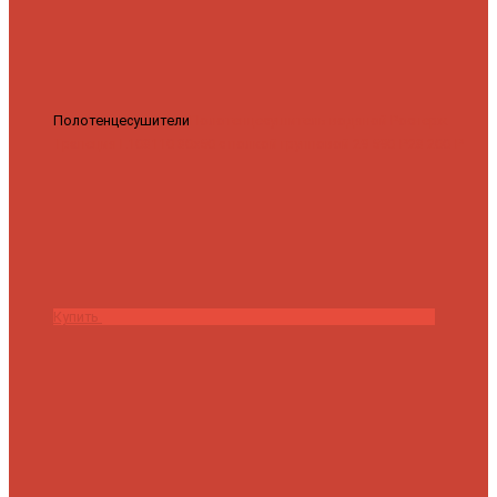
Полотенцесушители
Полотенцесушитель водяной Роснерж
Трапеция L108110 80x50 с полкой групповой
29 590 ₽
28 200 ₽
Купить