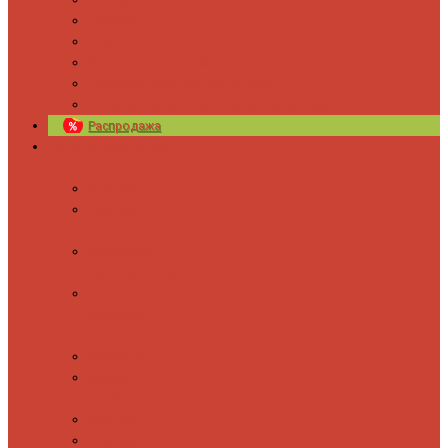
Новости
Блог
Изготовление на заказ
Покраска полотенцесушителей
Полимерная защита от электрокоррозии
Распродажа
Полотенцесушители
Водяные
Лесенки
Лесенки с
полочкой
С боковым
подключением
С полкой и
боковым
подключением
Форма М
Форма П
Электрические
Лесенка
Лесенки с