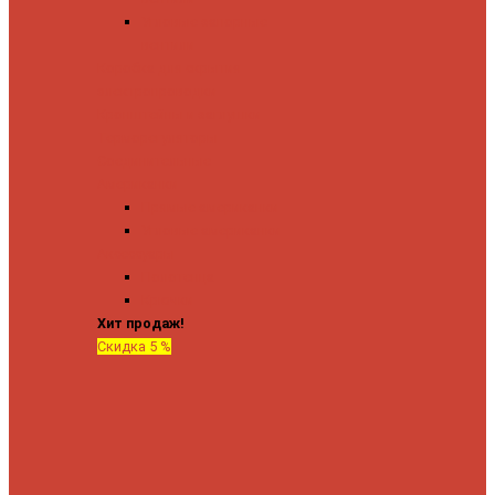
Угловые запорные
вентили
Коробка для скрытия
электропроводки
Кронштейны и заглушки
Терморегуляторы
Соединительные
Американки
Прямые американки
Угловые американки
Аксессуары
Полотенца
Крючки
Хит продаж!
Скидка 5 %