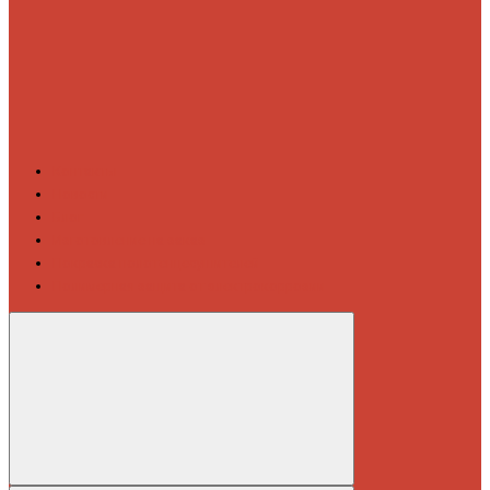
Контакты
Новости
Блог
Изготовление на заказ
Покраска полотенцесушителей
Полимерная защита от электрокоррозии