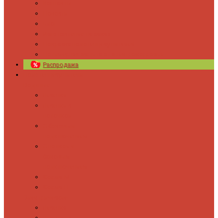
Контакты
Новости
Блог
Изготовление на заказ
Покраска полотенцесушителей
Полимерная защита от электрокоррозии
Распродажа
Полотенцесушители
Водяные
Лесенки
Лесенки с
полочкой
С боковым
подключением
С полкой и
боковым
подключением
Форма М
Форма П
Электрические
Лесенка
Лесенки с