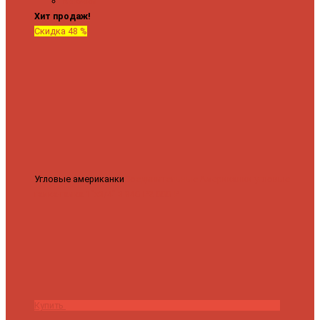
Крючки
Хит продаж!
Скидка 48 %
Угловые американки
Соединительные Американки угловые
гайка-гайка 1"x3/4"
3 840 ₽
2 000 ₽
Купить