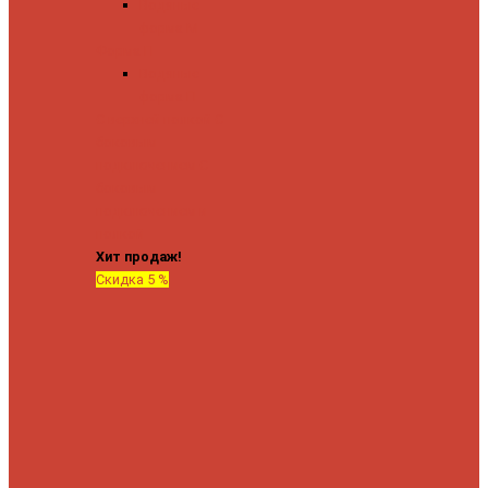
Водяные
форма М
Форма П
Водяные
форма П
C верхней полкой
C
боковым
подключением
C
боковым
подключением и
полкой
Хит продаж!
Скидка 5 %