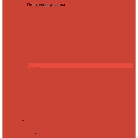
Полотенцесушители
Полотенцесушитель водяной
Роснерж Трапеция L108110 80x50 с полкой групповой
29
590 ₽
28 200 ₽
Купить
Комплектующие
Запорные вентили
Прямые запорные