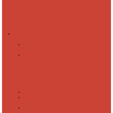
Комплектующие
Запорные вентили
Прямые запорные
вентили
Угловые запорные
вентили
Коробка для скрытия
электропроводки
Кронштейны
и заглушки
Терморегуляторы
Соединительные Американки
Прямые американки
Угловые американки
Аксессуары
Полотенца