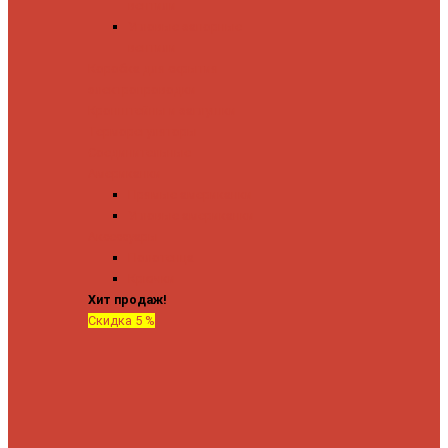
вентили
Угловые запорные
вентили
Коробка для скрытия
электропроводки
Кронштейны и заглушки
Терморегуляторы
Соединительные
Американки
Прямые американки
Угловые американки
Аксессуары
Полотенца
Крючки
Хит продаж!
Скидка 5 %