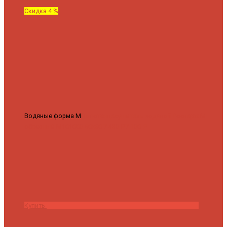
Скидка 4 %
Водяные форма М
Полотенцесушитель водяной Роснерж М
образный M101000 50x60
7 430 ₽
7 100 ₽
Купить