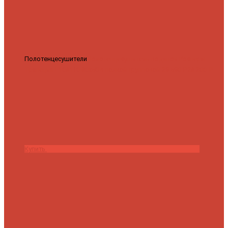
Полотенцесушители
Полотенцесушитель водяной Роснерж
Трапеция L108110 80x50 с полкой групповой
29 590 ₽
28 200 ₽
Купить