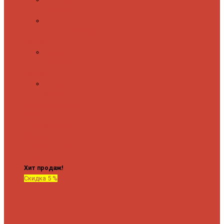
полочкой
С
терморегулятором
Форма М
Водяные
форма М
Форма П
Водяные
форма П
C верхней полкой
C
боковым
подключением
C
боковым
подключением и
полкой
Хит продаж!
Скидка 5 %