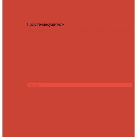
Полотенцесушители
Полотенцесушитель водяной
Роснерж Трапеция L108110 80x50 с полкой групповой
29
590 ₽
28 200 ₽
Купить