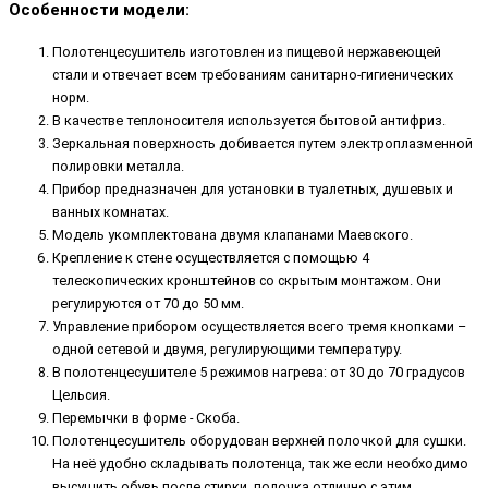
Особенности модели:
Полотенцесушитель изготовлен из пищевой нержавеющей
стали и отвечает всем требованиям санитарно-гигиенических
норм.
В качестве теплоносителя используется бытовой антифриз.
Зеркальная поверхность добивается путем электроплазменной
полировки металла.
Прибор предназначен для установки в туалетных, душевых и
ванных комнатах.
Модель укомплектована двумя клапанами Маевского.
Крепление к стене осуществляется с помощью 4
телескопических кронштейнов со скрытым монтажом. Они
регулируются от 70 до 50 мм.
Управление прибором осуществляется всего тремя кнопками –
одной сетевой и двумя, регулирующими температуру.
В полотенцесушителе 5 режимов нагрева: от 30 до 70 градусов
Цельсия.
Перемычки в форме - Скоба.
Полотенцесушитель оборудован верхней полочкой для сушки.
На неё удобно складывать полотенца, так же если необходимо
высушить обувь после стирки, полочка отлично с этим