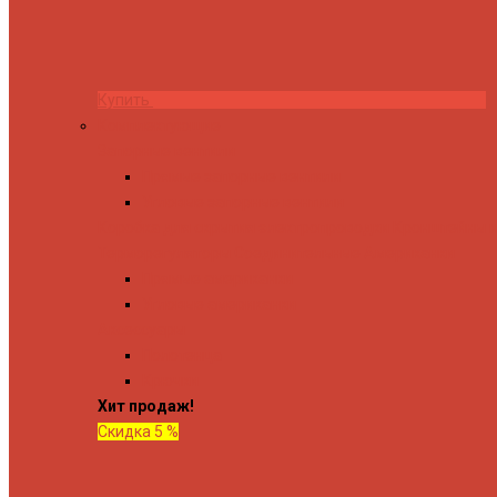
Купить
Комплектующие
Запорные вентили
Прямые запорные вентили
Угловые запорные вентили
Коробка для скрытия электропроводки
Кронштейны и
Терморегуляторы
Соединительные Американки
Прямые американки
Угловые американки
Аксессуары
Полотенца
Крючки
Хит продаж!
Скидка 5 %