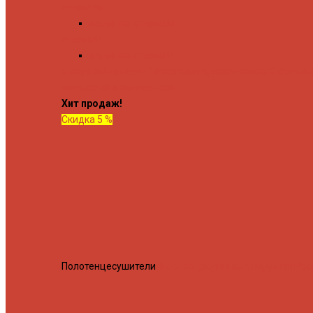
Форма М
Водяные форма М
Форма П
Водяные форма П
C верхней полкой
C боковым подключением
C боков
подключением и полкой
Хит продаж!
Скидка 5 %
Полотенцесушители
Полотенцесушитель водяной Росн