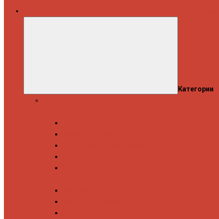
Все категории
Категории
Полотенцесушители
Водяные
Лесенки
Лесенки с полочкой
С боковым подключением
С полкой и боковым подключением
Показать все
Электрические
Лесенка
Лесенки с полочкой
С терморегулятором