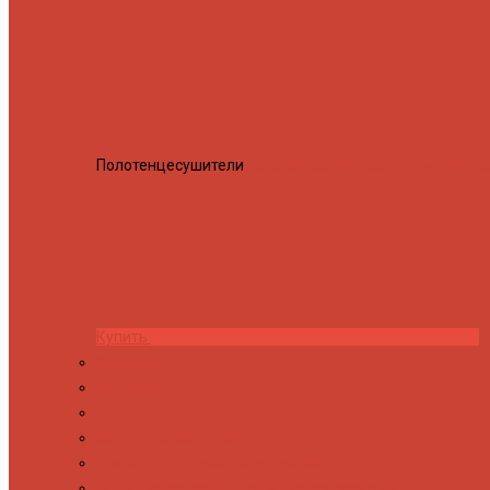
Полотенцесушители
Полотенцесушитель водяной Росн
Купить
Контакты
Новости
Блог
Изготовление на заказ
Покраска полотенцесушителей
Полимерная защита от электрокоррозии