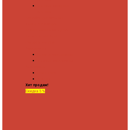
Угловые запорные
вентили
Коробка для скрытия
электропроводки
Кронштейны и заглушки
Терморегуляторы
Соединительные
Американки
Прямые американки
Угловые американки
Аксессуары
Полотенца
Крючки
Хит продаж!
Скидка 5 %