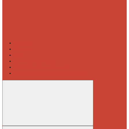
Контакты
Новости
Блог
Изготовление на заказ
Покраска полотенцесушителей
Полимерная защита от электрокоррозии