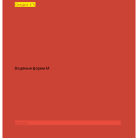
Скидка 4 %
Водяные форма М
Полотенцесушитель водяной Роснерж М
образный M101000 50x60
7 430 ₽
7 100 ₽
Купить