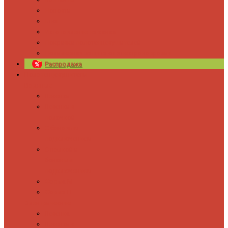
Новости
Блог
Изготовление на заказ
Покраска полотенцесушителей
Полимерная защита от электрокоррозии
Распродажа
Полотенцесушители
Водяные
Лесенки
Лесенки с
полочкой
С боковым
подключением
С полкой и
боковым
подключением
Форма М
Форма П
Электрические
Лесенка
Лесенки с