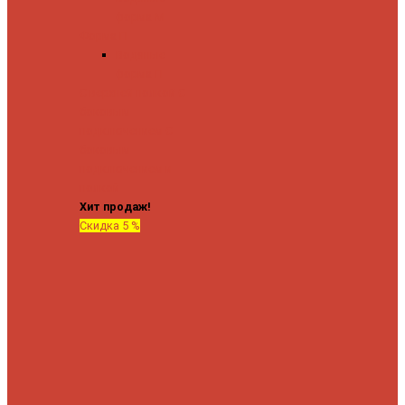
форма М
Форма П
Водяные
форма П
C верхней полкой
C
боковым
подключением
C
боковым
подключением и
полкой
Хит продаж!
Скидка 5 %