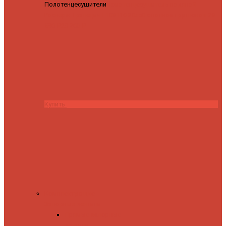
Полотенцесушители
Полотенцесушитель водяной
Роснерж Трапеция L108110 80x50 с полкой групповой
29
590 ₽
28 200 ₽
Купить
Комплектующие
Запорные вентили
Прямые запорные
вентили