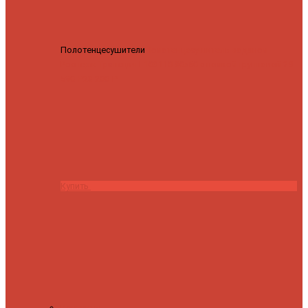
Полотенцесушители
Полотенцесушитель водяной
Роснерж Трапеция L108110 80x50 с полкой групповой
29
590 ₽
28 200 ₽
Купить
Контакты