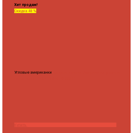
Хит продаж!
Скидка 48 %
Угловые американки
Соединительные Американки угловые
гайка-гайка 1"x3/4"
3 840 ₽
2 000 ₽
Купить