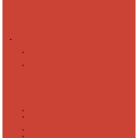
Комплектующие
Запорные вентили
Прямые запорные
вентили
Угловые запорные
вентили
Коробка для скрытия
электропроводки
Кронштейны
и заглушки
Терморегуляторы
Соединительные Американки
Прямые американки
Угловые американки
Аксессуары
Полотенца
Крючки