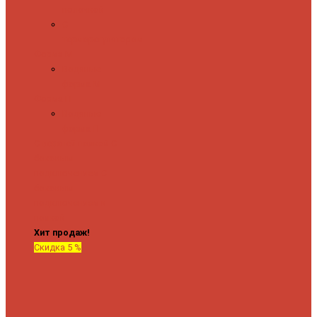
полочкой
С
терморегулятором
Форма М
Водяные
форма М
Форма П
Водяные
форма П
C верхней полкой
C
боковым
подключением
C
боковым
подключением и
полкой
Хит продаж!
Скидка 5 %