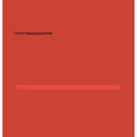
Полотенцесушители
Полотенцесушитель водяной Роснерж
Трапеция L108110 80x50 с полкой групповой
29 590 ₽
28 200 ₽
Купить