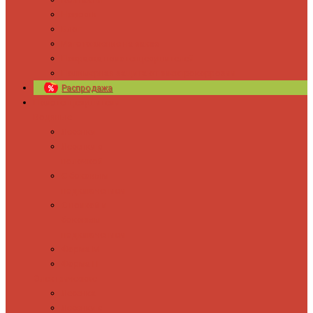
Новости
Блог
Изготовление на заказ
Покраска полотенцесушителей
Полимерная защита от электрокоррозии
Распродажа
Полотенцесушители
Водяные
Лесенки
Лесенки с
полочкой
С боковым
подключением
С полкой и
боковым
подключением
Форма М
Форма П
Электрические
Лесенка
Лесенки с