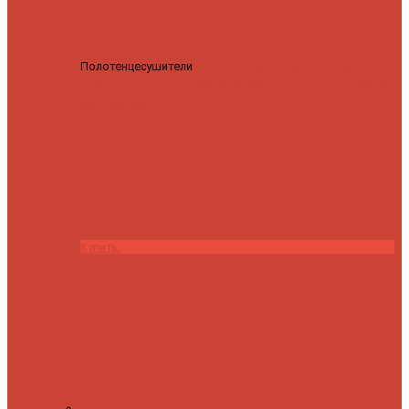
Полотенцесушители
Полотенцесушитель водяной
Роснерж Трапеция L108110 80x50 с полкой групповой
29
590 ₽
28 200 ₽
Купить
Контакты