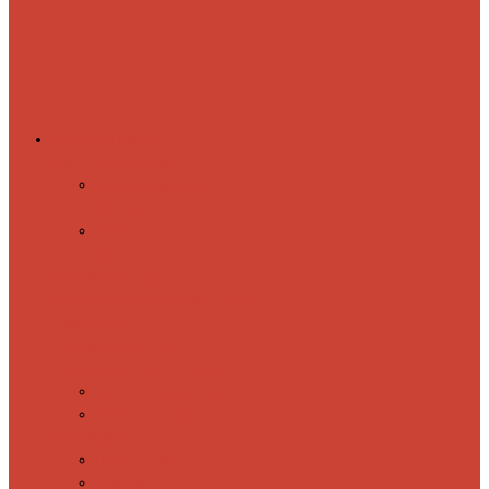
Комплектующие
Запорные вентили
Прямые запорные
вентили
Угловые запорные
вентили
Коробка для скрытия
электропроводки
Кронштейны
и заглушки
Терморегуляторы
Соединительные Американки
Прямые американки
Угловые американки
Аксессуары
Полотенца
Крючки