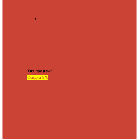
форма М
Форма П
Водяные
форма П
C верхней полкой
C
боковым
подключением
C
боковым
подключением и
полкой
Хит продаж!
Скидка 5 %