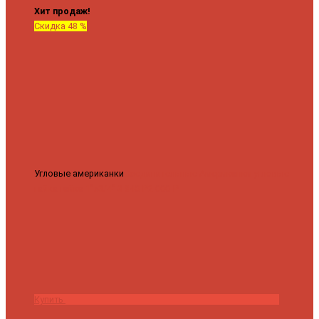
Хит продаж!
Скидка 48 %
Угловые американки
Соединительные Американки угловые
гайка-гайка 1"x3/4"
3 840 ₽
2 000 ₽
Купить