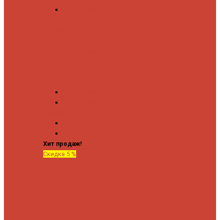
Угловые запорные
вентили
Коробка для скрытия
электропроводки
Кронштейны и заглушки
Терморегуляторы
Соединительные
Американки
Прямые американки
Угловые американки
Аксессуары
Полотенца
Крючки
Хит продаж!
Скидка 5 %