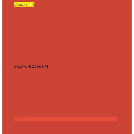
Скидка 4 %
Водяные форма М
Полотенцесушитель водяной Роснерж М
образный M101000 50x60
7 430 ₽
7 100 ₽
Купить