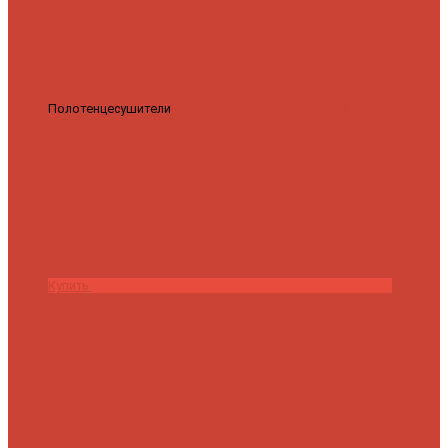
Полотенцесушители
Полотенцесушитель водяной Роснерж
Трапеция L108110 80x50 с полкой групповой
29 590 ₽
28 200 ₽
Купить