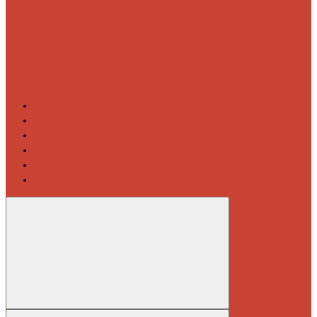
Контакты
Новости
Блог
Изготовление на заказ
Покраска полотенцесушителей
Полимерная защита от электрокоррозии