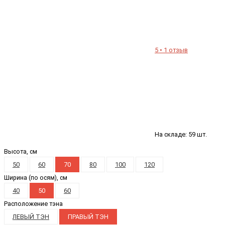
5 • 1 отзыв
На складе: 59 шт.
Высота, см
50
60
70
80
100
120
Ширина (по осям), см
40
50
60
Расположение тэна
ЛЕВЫЙ ТЭН
ПРАВЫЙ ТЭН