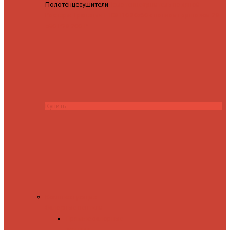
Полотенцесушители
Полотенцесушитель водяной
Роснерж Трапеция L108110 80x50 с полкой групповой
29
590 ₽
28 200 ₽
Купить
Комплектующие
Запорные вентили
Прямые запорные
вентили