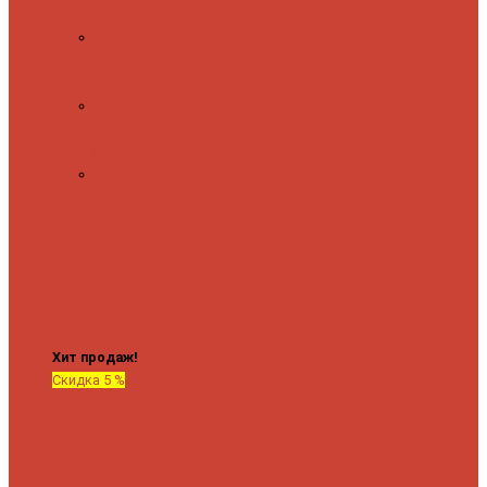
полочкой
С
терморегулятором
Форма М
Водяные
форма М
Форма П
Водяные
форма П
C верхней полкой
C
боковым
подключением
C
боковым
подключением и
полкой
Хит продаж!
Скидка 5 %