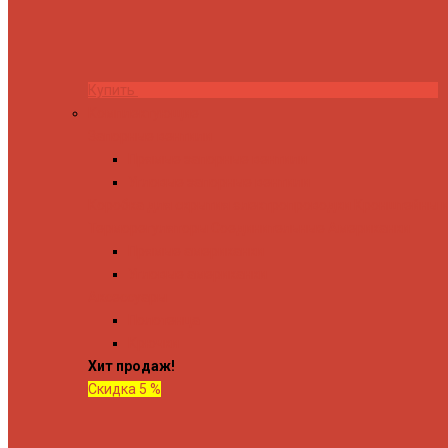
Купить
Комплектующие
Запорные вентили
Прямые запорные вентили
Угловые запорные вентили
Коробка для скрытия электропроводки
Кронштейны и
Терморегуляторы
Соединительные Американки
Прямые американки
Угловые американки
Аксессуары
Полотенца
Крючки
Хит продаж!
Скидка 5 %