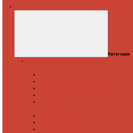
Все категории
Категории
Полотенцесушители
Водяные
Лесенки
Лесенки с полочкой
С боковым подключением
С полкой и боковым подключением
Показать все
Электрические
Лесенка
Лесенки с полочкой
С терморегулятором