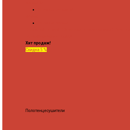
Форма М
Водяные форма М
Форма П
Водяные форма П
C верхней полкой
C боковым подключением
C боков
подключением и полкой
Хит продаж!
Скидка 5 %
Полотенцесушители
Полотенцесушитель водяной Росн