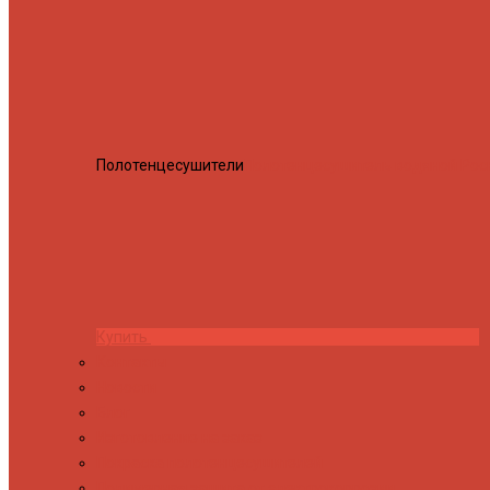
Полотенцесушители
Полотенцесушитель водяной Росн
Купить
Контакты
Новости
Блог
Изготовление на заказ
Покраска полотенцесушителей
Полимерная защита от электрокоррозии