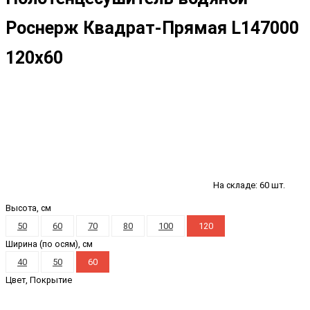
Роснерж Квадрат-Прямая L147000
120x60
На складе: 60 шт.
Высота, см
50
60
70
80
100
120
Ширина (по осям), см
40
50
60
Цвет, Покрытие