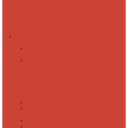
Комплектующие
Запорные вентили
Прямые запорные
вентили
Угловые запорные
вентили
Коробка для скрытия
электропроводки
Кронштейны
и заглушки
Терморегуляторы
Соединительные Американки
Прямые американки
Угловые американки
Аксессуары
Полотенца
Крючки