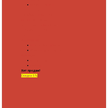
Угловые запорные
вентили
Коробка для скрытия
электропроводки
Кронштейны и заглушки
Терморегуляторы
Соединительные
Американки
Прямые американки
Угловые американки
Аксессуары
Полотенца
Крючки
Хит продаж!
Скидка 5 %