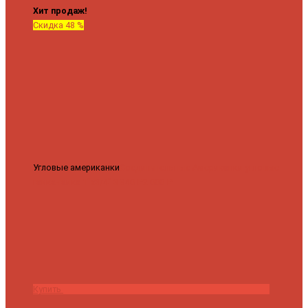
Хит продаж!
Скидка 48 %
Угловые американки
Соединительные Американки угловые
гайка-гайка 1"x3/4"
3 840 ₽
2 000 ₽
Купить