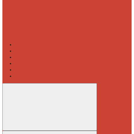
Контакты
Новости
Блог
Изготовление на заказ
Покраска полотенцесушителей
Полимерная защита от электрокоррозии