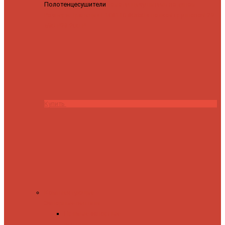
Полотенцесушители
Полотенцесушитель водяной
Роснерж Трапеция L108110 80x50 с полкой групповой
29
590 ₽
28 200 ₽
Купить
Комплектующие
Запорные вентили
Прямые запорные
вентили