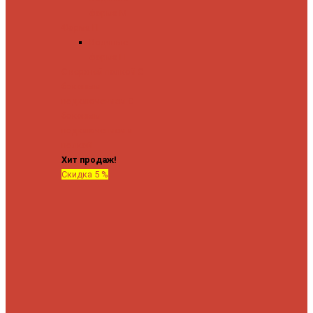
форма М
Форма П
Водяные
форма П
C верхней полкой
C
боковым
подключением
C
боковым
подключением и
полкой
Хит продаж!
Скидка 5 %