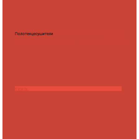
Полотенцесушители
Полотенцесушитель водяной Роснерж
Трапеция L108110 80x50 с полкой групповой
29 590 ₽
28 200 ₽
Купить