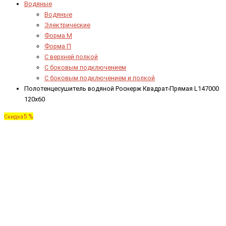
Водяные
Водяные
Электрические
Форма М
Форма П
C верхней полкой
C боковым подключением
C боковым подключением и полкой
Полотенцесушитель водяной Роснерж Квадрат-Прямая L147000
120x60
5 %
Скидка