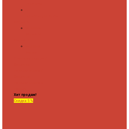
полочкой
С
терморегулятором
Форма М
Водяные
форма М
Форма П
Водяные
форма П
C верхней полкой
C
боковым
подключением
C
боковым
подключением и
полкой
Хит продаж!
Скидка 5 %