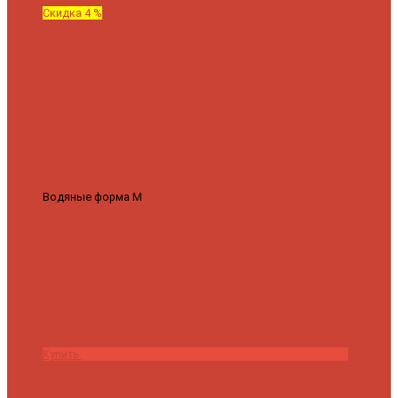
Скидка 4 %
Водяные форма М
Полотенцесушитель водяной Роснерж М
образный M101000 50x60
7 430 ₽
7 100 ₽
Купить