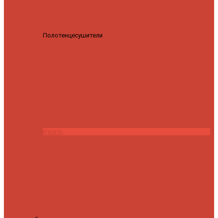
Полотенцесушители
Полотенцесушитель водяной
Роснерж Трапеция L108110 80x50 с полкой групповой
29
590 ₽
28 200 ₽
Купить
Контакты