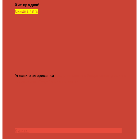
Хит продаж!
Скидка 48 %
Угловые американки
Соединительные Американки угловые
гайка-гайка 1"x3/4"
3 840 ₽
2 000 ₽
Купить