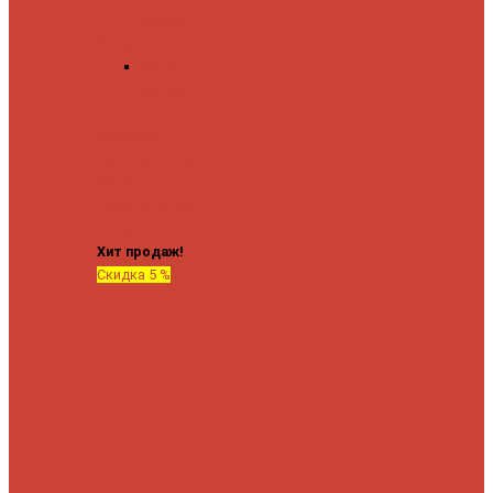
форма М
Форма П
Водяные
форма П
C верхней полкой
C
боковым
подключением
C
боковым
подключением и
полкой
Хит продаж!
Скидка 5 %