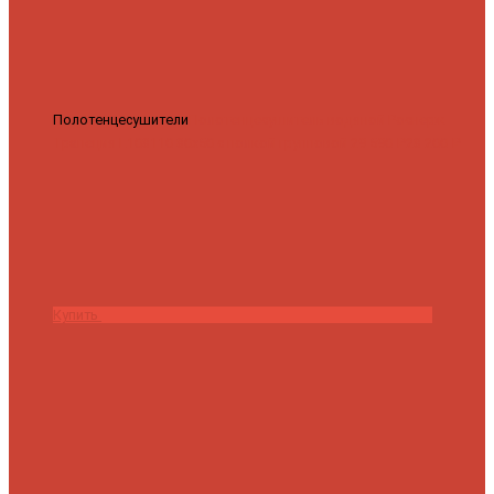
Полотенцесушители
Полотенцесушитель водяной Роснерж
Трапеция L108110 80x50 с полкой групповой
29 590 ₽
28 200 ₽
Купить