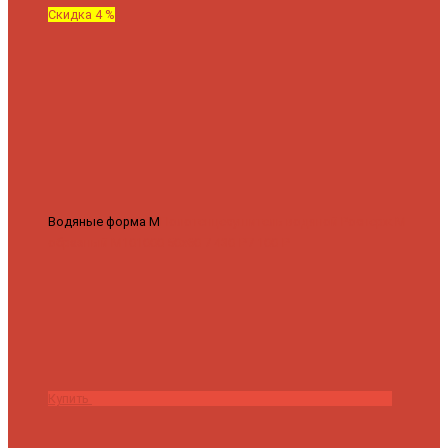
Скидка 4 %
Водяные форма М
Полотенцесушитель водяной Роснерж М
образный M101000 50x60
7 430 ₽
7 100 ₽
Купить