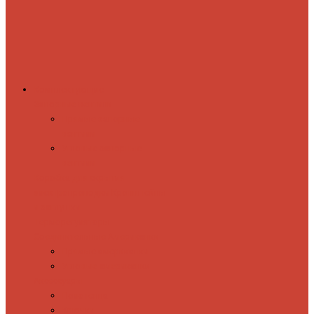
Комплектующие
Запорные вентили
Прямые запорные
вентили
Угловые запорные
вентили
Коробка для скрытия
электропроводки
Кронштейны
и заглушки
Терморегуляторы
Соединительные Американки
Прямые американки
Угловые американки
Аксессуары
Полотенца
Крючки