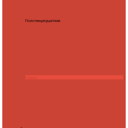
Полотенцесушители
Полотенцесушитель водяной
Роснерж Трапеция L108110 80x50 с полкой групповой
29
590 ₽
28 200 ₽
Купить
Контакты