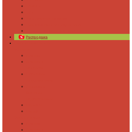
Новости
Блог
Изготовление на заказ
Покраска полотенцесушителей
Полимерная защита от электрокоррозии
Распродажа
Полотенцесушители
Водяные
Лесенки
Лесенки с
полочкой
С боковым
подключением
С полкой и
боковым
подключением
Форма М
Форма П
Электрические
Лесенка
Лесенки с