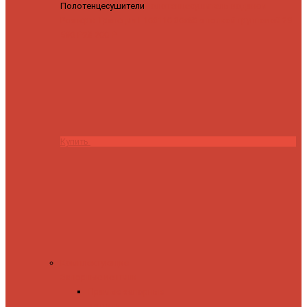
Полотенцесушители
Полотенцесушитель водяной
Роснерж Трапеция L108110 80x50 с полкой групповой
29
590 ₽
28 200 ₽
Купить
Комплектующие
Запорные вентили
Прямые запорные
вентили