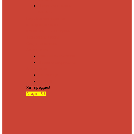
Угловые запорные
вентили
Коробка для скрытия
электропроводки
Кронштейны и заглушки
Терморегуляторы
Соединительные
Американки
Прямые американки
Угловые американки
Аксессуары
Полотенца
Крючки
Хит продаж!
Скидка 5 %