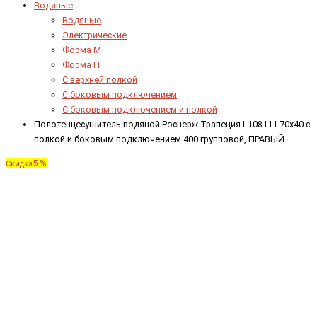
Водяные
Водяные
Электрические
Форма М
Форма П
C верхней полкой
C боковым подключением
C боковым подключением и полкой
Полотенцесушитель водяной Роснерж Трапеция L108111 70x40 с
полкой и боковым подключением 400 групповой, ПРАВЫЙ
5 %
Скидка