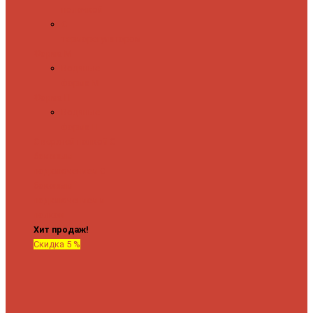
полочкой
С
терморегулятором
Форма М
Водяные
форма М
Форма П
Водяные
форма П
C верхней полкой
C
боковым
подключением
C
боковым
подключением и
полкой
Хит продаж!
Скидка 5 %