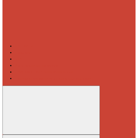
Контакты
Новости
Блог
Изготовление на заказ
Покраска полотенцесушителей
Полимерная защита от электрокоррозии