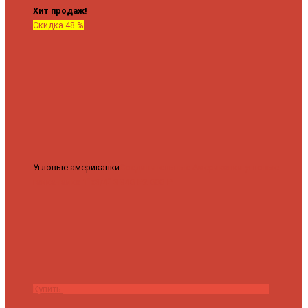
Хит продаж!
Скидка 48 %
Угловые американки
Соединительные Американки угловые
гайка-гайка 1"x3/4"
3 840 ₽
2 000 ₽
Купить