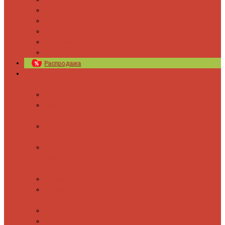
Новости
Блог
Изготовление на заказ
Покраска полотенцесушителей
Полимерная защита от электрокоррозии
Распродажа
Полотенцесушители
Водяные
Лесенки
Лесенки с
полочкой
С боковым
подключением
С полкой и
боковым
подключением
Форма М
Форма П
Электрические
Лесенка
Лесенки с