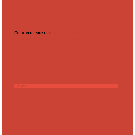
Полотенцесушители
Полотенцесушитель водяной Роснерж
Трапеция L108110 80x50 с полкой групповой
29 590 ₽
28 200 ₽
Купить