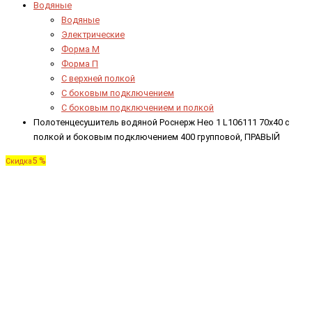
Водяные
Водяные
Электрические
Форма М
Форма П
C верхней полкой
C боковым подключением
C боковым подключением и полкой
Полотенцесушитель водяной Роснерж Нео 1 L106111 70x40 с
полкой и боковым подключением 400 групповой, ПРАВЫЙ
5 %
Скидка