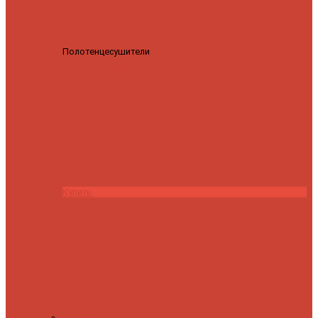
Полотенцесушители
Полотенцесушитель водяной
Роснерж Трапеция L108110 80x50 с полкой групповой
29
590 ₽
28 200 ₽
Купить
Контакты