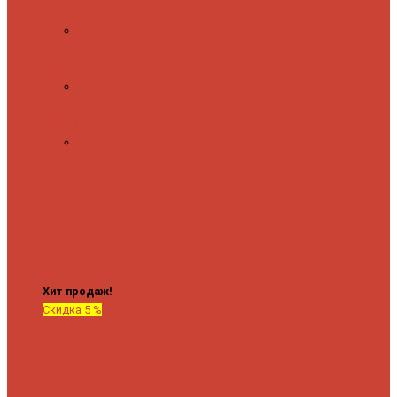
полочкой
С
терморегулятором
Форма М
Водяные
форма М
Форма П
Водяные
форма П
C верхней полкой
C
боковым
подключением
C
боковым
подключением и
полкой
Хит продаж!
Скидка 5 %