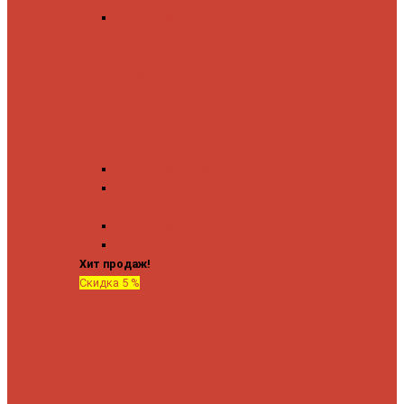
Угловые запорные
вентили
Коробка для скрытия
электропроводки
Кронштейны и заглушки
Терморегуляторы
Соединительные
Американки
Прямые американки
Угловые американки
Аксессуары
Полотенца
Крючки
Хит продаж!
Скидка 5 %