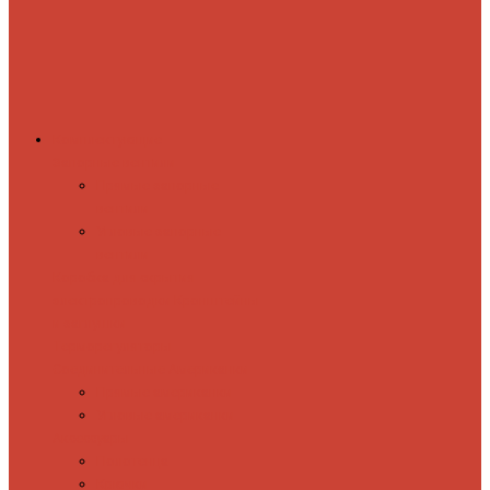
Комплектующие
Запорные вентили
Прямые запорные
вентили
Угловые запорные
вентили
Коробка для скрытия
электропроводки
Кронштейны
и заглушки
Терморегуляторы
Соединительные Американки
Прямые американки
Угловые американки
Аксессуары
Полотенца
Крючки