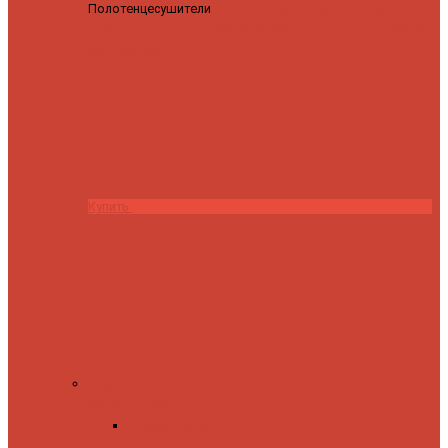
Полотенцесушители
Полотенцесушитель водяной
Роснерж Трапеция L108110 80x50 с полкой групповой
29
590 ₽
28 200 ₽
Купить
Комплектующие
Запорные вентили
Прямые запорные
вентили