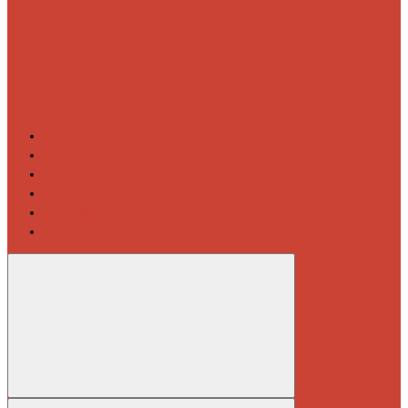
Контакты
Новости
Блог
Изготовление на заказ
Покраска полотенцесушителей
Полимерная защита от электрокоррозии