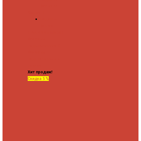
форма М
Форма П
Водяные
форма П
C верхней полкой
C
боковым
подключением
C
боковым
подключением и
полкой
Хит продаж!
Скидка 5 %