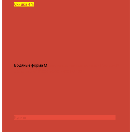
Скидка 4 %
Водяные форма М
Полотенцесушитель водяной Роснерж М
образный M101000 50x60
7 430 ₽
7 100 ₽
Купить