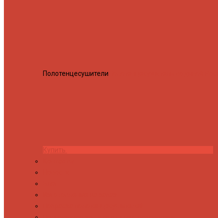
Полотенцесушители
Полотенцесушитель водяной Росн
Купить
Контакты
Новости
Блог
Изготовление на заказ
Покраска полотенцесушителей
Полимерная защита от электрокоррозии