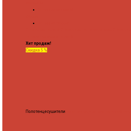
Форма М
Водяные форма М
Форма П
Водяные форма П
C верхней полкой
C боковым подключением
C боков
подключением и полкой
Хит продаж!
Скидка 5 %
Полотенцесушители
Полотенцесушитель водяной Росн