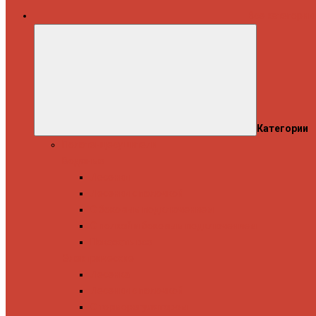
Все категории
Категории
Полотенцесушители
Водяные
Лесенки
Лесенки с полочкой
С боковым подключением
С полкой и боковым подключением
Показать все
Электрические
Лесенка
Лесенки с полочкой
С терморегулятором