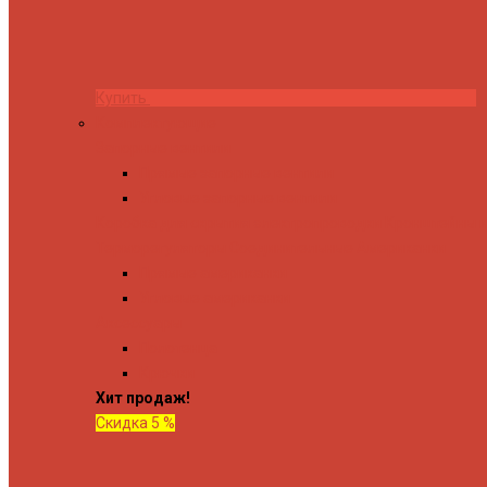
Купить
Комплектующие
Запорные вентили
Прямые запорные вентили
Угловые запорные вентили
Коробка для скрытия электропроводки
Кронштейны и
Терморегуляторы
Соединительные Американки
Прямые американки
Угловые американки
Аксессуары
Полотенца
Крючки
Хит продаж!
Скидка 5 %