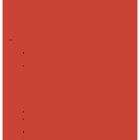
Комплектующие
Запорные вентили
Прямые запорные
вентили
Угловые запорные
вентили
Коробка для скрытия
электропроводки
Кронштейны
и заглушки
Терморегуляторы
Соединительные Американки
Прямые американки
Угловые американки
Аксессуары
Полотенца
Крючки