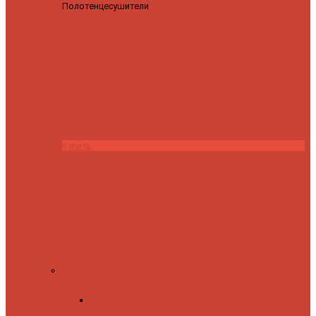
Полотенцесушители
Полотенцесушитель водяной
Роснерж Трапеция L108110 80x50 с полкой групповой
29
590 ₽
28 200 ₽
Купить
Комплектующие
Запорные вентили
Прямые запорные
вентили