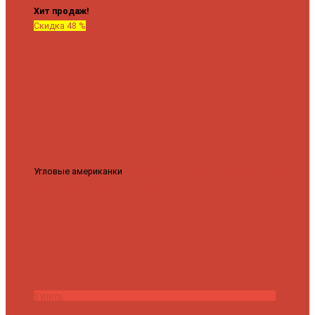
Хит продаж!
Скидка 48 %
Угловые американки
Соединительные Американки угловые
гайка-гайка 1"x3/4"
3 840 ₽
2 000 ₽
Купить