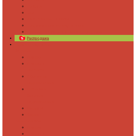
Новости
Блог
Изготовление на заказ
Покраска полотенцесушителей
Полимерная защита от электрокоррозии
Распродажа
Полотенцесушители
Водяные
Лесенки
Лесенки с
полочкой
С боковым
подключением
С полкой и
боковым
подключением
Форма М
Форма П
Электрические
Лесенка
Лесенки с