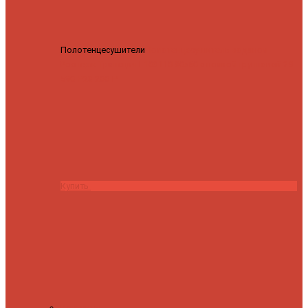
Полотенцесушители
Полотенцесушитель водяной
Роснерж Трапеция L108110 80x50 с полкой групповой
29
590 ₽
28 200 ₽
Купить
Контакты