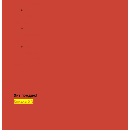
полочкой
С
терморегулятором
Форма М
Водяные
форма М
Форма П
Водяные
форма П
C верхней полкой
C
боковым
подключением
C
боковым
подключением и
полкой
Хит продаж!
Скидка 5 %