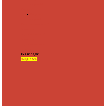
форма М
Форма П
Водяные
форма П
C верхней полкой
C
боковым
подключением
C
боковым
подключением и
полкой
Хит продаж!
Скидка 5 %