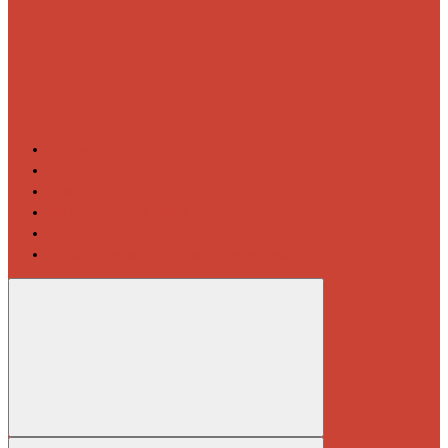
Контакты
Новости
Блог
Изготовление на заказ
Покраска полотенцесушителей
Полимерная защита от электрокоррозии