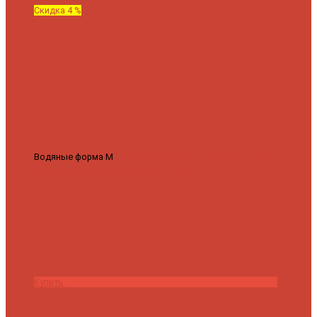
Скидка 4 %
Водяные форма М
Полотенцесушитель водяной Роснерж М
образный M101000 50x60
7 430 ₽
7 100 ₽
Купить