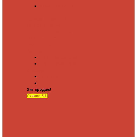
Угловые запорные
вентили
Коробка для скрытия
электропроводки
Кронштейны и заглушки
Терморегуляторы
Соединительные
Американки
Прямые американки
Угловые американки
Аксессуары
Полотенца
Крючки
Хит продаж!
Скидка 5 %