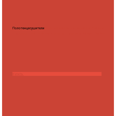
Полотенцесушители
Полотенцесушитель водяной Роснерж
Трапеция L108110 80x50 с полкой групповой
29 590 ₽
28 200 ₽
Купить