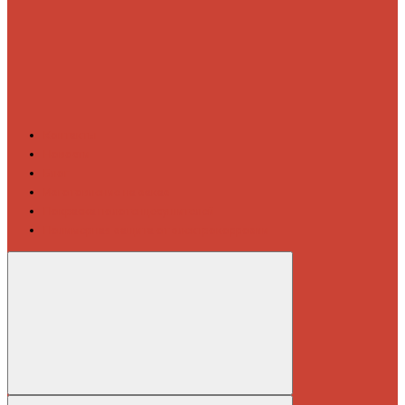
Контакты
Новости
Блог
Изготовление на заказ
Покраска полотенцесушителей
Полимерная защита от электрокоррозии