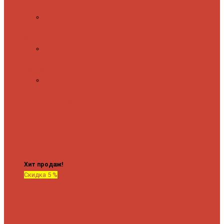
полочкой
С
терморегулятором
Форма М
Водяные
форма М
Форма П
Водяные
форма П
C верхней полкой
C
боковым
подключением
C
боковым
подключением и
полкой
Хит продаж!
Скидка 5 %