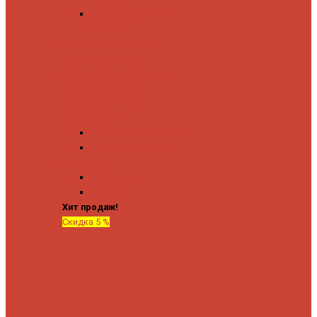
Угловые запорные
вентили
Коробка для скрытия
электропроводки
Кронштейны и заглушки
Терморегуляторы
Соединительные
Американки
Прямые американки
Угловые американки
Аксессуары
Полотенца
Крючки
Хит продаж!
Скидка 5 %