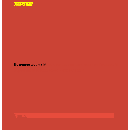
Скидка 4 %
Водяные форма М
Полотенцесушитель водяной Роснерж М
образный M101000 50x60
7 430 ₽
7 100 ₽
Купить