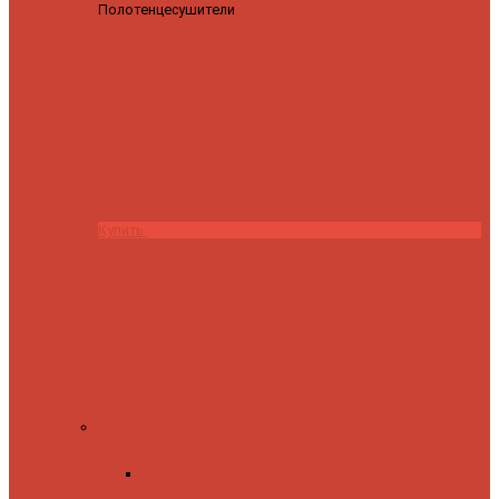
Полотенцесушители
Полотенцесушитель водяной
Роснерж Трапеция L108110 80x50 с полкой групповой
29
590 ₽
28 200 ₽
Купить
Комплектующие
Запорные вентили
Прямые запорные
вентили