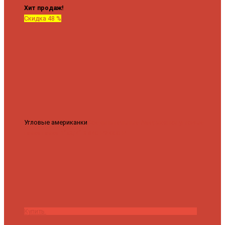
Хит продаж!
Скидка 48 %
Угловые американки
Соединительные Американки угловые
гайка-гайка 1"x3/4"
3 840 ₽
2 000 ₽
Купить