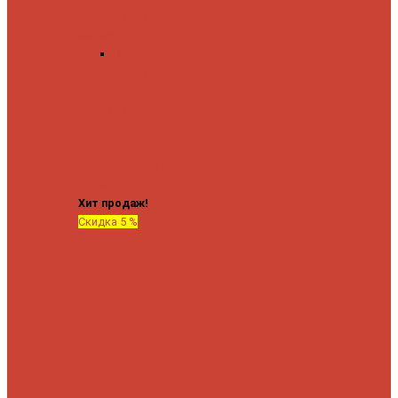
форма М
Форма П
Водяные
форма П
C верхней полкой
C
боковым
подключением
C
боковым
подключением и
полкой
Хит продаж!
Скидка 5 %