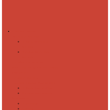
Комплектующие
Запорные вентили
Прямые запорные
вентили
Угловые запорные
вентили
Коробка для скрытия
электропроводки
Кронштейны
и заглушки
Терморегуляторы
Соединительные Американки
Прямые американки
Угловые американки
Аксессуары
Полотенца
Крючки