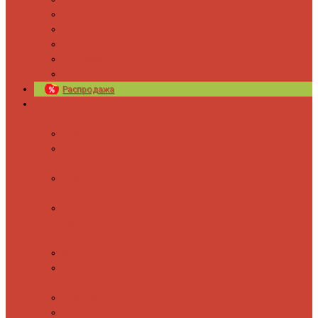
Новости
Блог
Изготовление на заказ
Покраска полотенцесушителей
Полимерная защита от электрокоррозии
Распродажа
Полотенцесушители
Водяные
Лесенки
Лесенки с
полочкой
С боковым
подключением
С полкой и
боковым
подключением
Форма М
Форма П
Электрические
Лесенка
Лесенки с