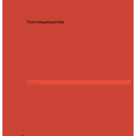
Полотенцесушители
Полотенцесушитель водяной
Роснерж Трапеция L108110 80x50 с полкой групповой
29
590 ₽
28 200 ₽
Купить
Контакты