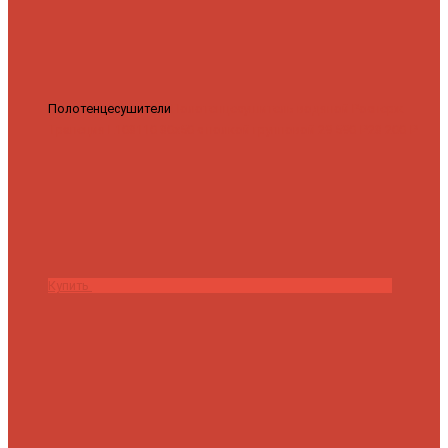
Полотенцесушители
Полотенцесушитель водяной Роснерж
Трапеция L108110 80x50 с полкой групповой
29 590 ₽
28 200 ₽
Купить