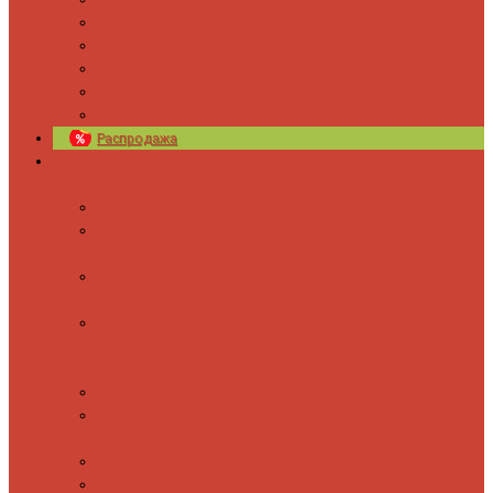
Новости
Блог
Изготовление на заказ
Покраска полотенцесушителей
Полимерная защита от электрокоррозии
Распродажа
Полотенцесушители
Водяные
Лесенки
Лесенки с
полочкой
С боковым
подключением
С полкой и
боковым
подключением
Форма М
Форма П
Электрические
Лесенка
Лесенки с