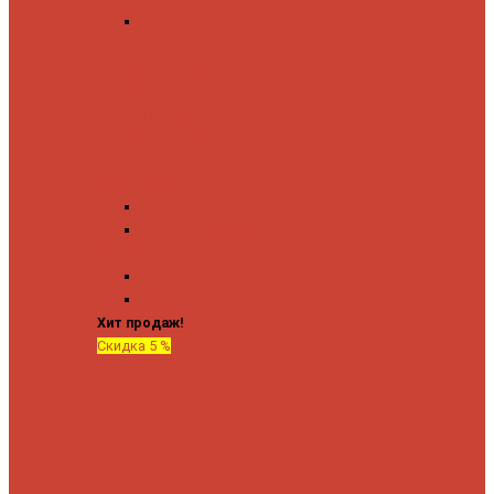
Угловые запорные
вентили
Коробка для скрытия
электропроводки
Кронштейны и заглушки
Терморегуляторы
Соединительные
Американки
Прямые американки
Угловые американки
Аксессуары
Полотенца
Крючки
Хит продаж!
Скидка 5 %