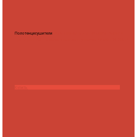
Полотенцесушители
Полотенцесушитель водяной Роснерж
Трапеция L108110 80x50 с полкой групповой
29 590 ₽
28 200 ₽
Купить