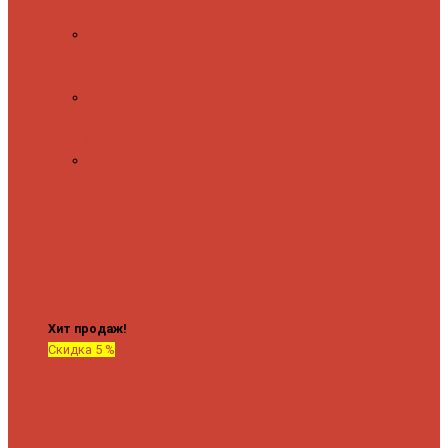
полочкой
С
терморегулятором
Форма М
Водяные
форма М
Форма П
Водяные
форма П
C верхней полкой
C
боковым
подключением
C
боковым
подключением и
полкой
Хит продаж!
Скидка 5 %