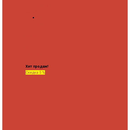
форма М
Форма П
Водяные
форма П
C верхней полкой
C
боковым
подключением
C
боковым
подключением и
полкой
Хит продаж!
Скидка 5 %