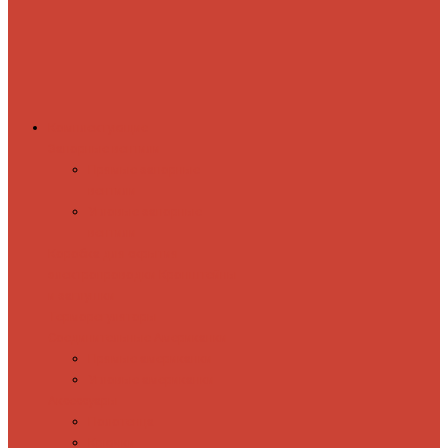
Комплектующие
Запорные вентили
Прямые запорные
вентили
Угловые запорные
вентили
Коробка для скрытия
электропроводки
Кронштейны
и заглушки
Терморегуляторы
Соединительные Американки
Прямые американки
Угловые американки
Аксессуары
Полотенца
Крючки