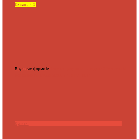
Скидка 4 %
Водяные форма М
Полотенцесушитель водяной Роснерж М
образный M101000 50x60
7 430 ₽
7 100 ₽
Купить