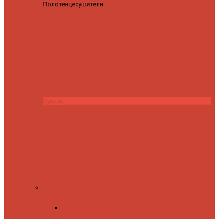
Полотенцесушители
Полотенцесушитель водяной
Роснерж Трапеция L108110 80x50 с полкой групповой
29
590 ₽
28 200 ₽
Купить
Комплектующие
Запорные вентили
Прямые запорные
вентили