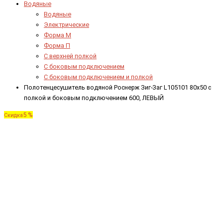
Водяные
Водяные
Электрические
Форма М
Форма П
C верхней полкой
C боковым подключением
C боковым подключением и полкой
Полотенцесушитель водяной Роснерж Зиг-Заг L105101 80x50 с
полкой и боковым подключением 600, ЛЕВЫЙ
5 %
Скидка