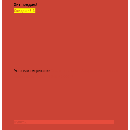
Хит продаж!
Скидка 48 %
Угловые американки
Соединительные Американки угловые
гайка-гайка 1"x3/4"
3 840 ₽
2 000 ₽
Купить