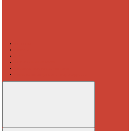
Контакты
Новости
Блог
Изготовление на заказ
Покраска полотенцесушителей
Полимерная защита от электрокоррозии