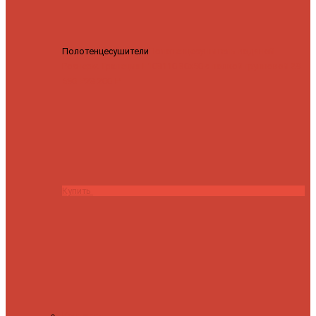
Полотенцесушители
Полотенцесушитель водяной
Роснерж Трапеция L108110 80x50 с полкой групповой
29
590 ₽
28 200 ₽
Купить
Контакты