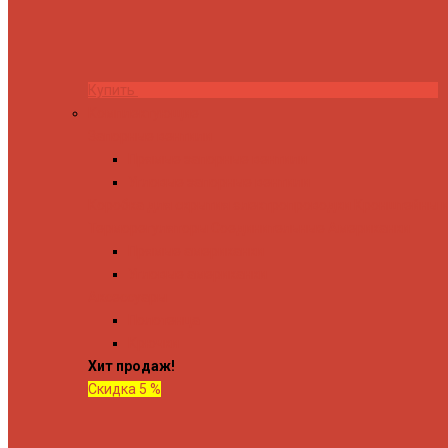
Купить
Комплектующие
Запорные вентили
Прямые запорные вентили
Угловые запорные вентили
Коробка для скрытия электропроводки
Кронштейны и
Терморегуляторы
Соединительные Американки
Прямые американки
Угловые американки
Аксессуары
Полотенца
Крючки
Хит продаж!
Скидка 5 %