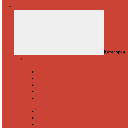
Все категории
Категории
Полотенцесушители
Водяные
Лесенки
Лесенки с полочкой
С боковым подключением
С полкой и боковым подключением
Показать все
Электрические
Лесенка
Лесенки с полочкой
С терморегулятором