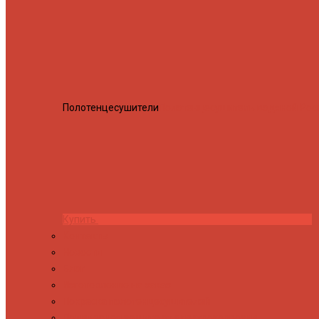
Полотенцесушители
Полотенцесушитель водяной Росн
Купить
Контакты
Новости
Блог
Изготовление на заказ
Покраска полотенцесушителей
Полимерная защита от электрокоррозии