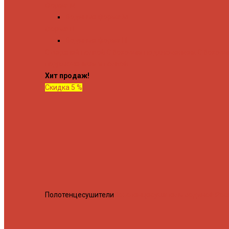
Форма М
Водяные форма М
Форма П
Водяные форма П
C верхней полкой
C боковым подключением
C боков
подключением и полкой
Хит продаж!
Скидка 5 %
Полотенцесушители
Полотенцесушитель водяной Росн