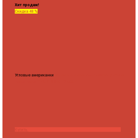
Хит продаж!
Скидка 48 %
Угловые американки
Соединительные Американки угловые
гайка-гайка 1"x3/4"
3 840 ₽
2 000 ₽
Купить