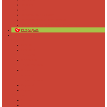
Новости
Блог
Изготовление на заказ
Покраска полотенцесушителей
Полимерная защита от электрокоррозии
Распродажа
Полотенцесушители
Водяные
Лесенки
Лесенки с
полочкой
С боковым
подключением
С полкой и
боковым
подключением
Форма М
Форма П
Электрические
Лесенка
Лесенки с