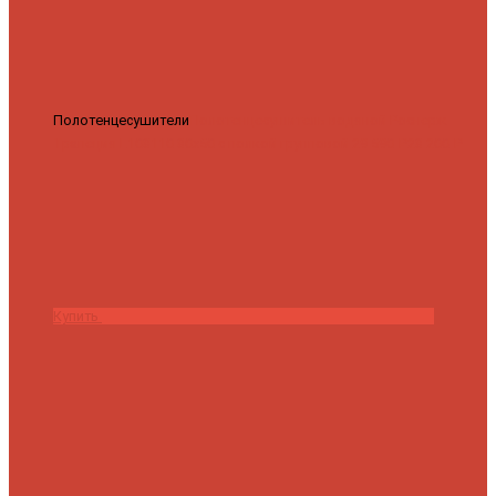
Полотенцесушители
Полотенцесушитель водяной Роснерж
Трапеция L108110 80x50 с полкой групповой
29 590 ₽
28 200 ₽
Купить