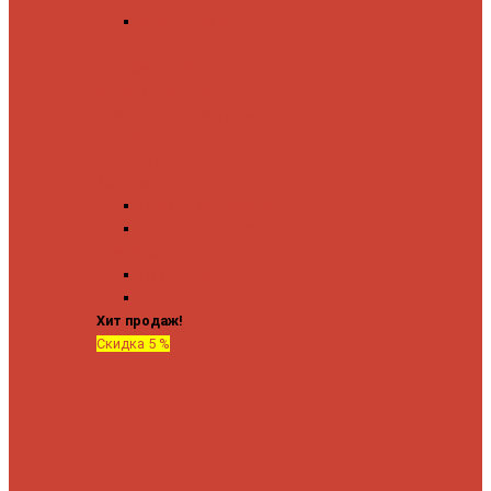
Угловые запорные
вентили
Коробка для скрытия
электропроводки
Кронштейны и заглушки
Терморегуляторы
Соединительные
Американки
Прямые американки
Угловые американки
Аксессуары
Полотенца
Крючки
Хит продаж!
Скидка 5 %