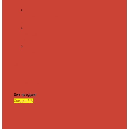
полочкой
С
терморегулятором
Форма М
Водяные
форма М
Форма П
Водяные
форма П
C верхней полкой
C
боковым
подключением
C
боковым
подключением и
полкой
Хит продаж!
Скидка 5 %