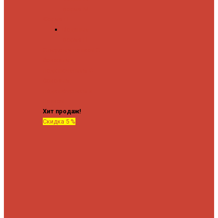
форма М
Форма П
Водяные
форма П
C верхней полкой
C
боковым
подключением
C
боковым
подключением и
полкой
Хит продаж!
Скидка 5 %