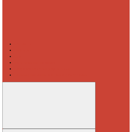
Контакты
Новости
Блог
Изготовление на заказ
Покраска полотенцесушителей
Полимерная защита от электрокоррозии