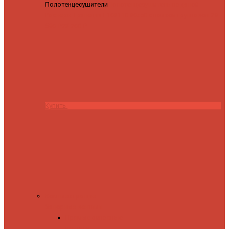
Полотенцесушители
Полотенцесушитель водяной
Роснерж Трапеция L108110 80x50 с полкой групповой
29
590 ₽
28 200 ₽
Купить
Комплектующие
Запорные вентили
Прямые запорные
вентили