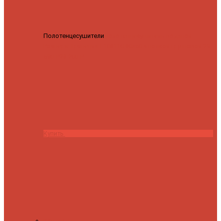
Полотенцесушители
Полотенцесушитель водяной
Роснерж Трапеция L108110 80x50 с полкой групповой
29
590 ₽
28 200 ₽
Купить
Контакты