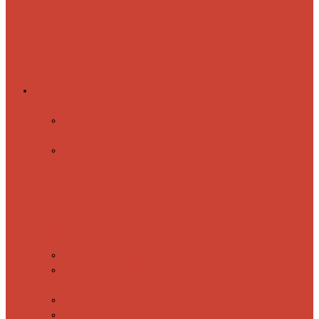
Комплектующие
Запорные вентили
Прямые запорные
вентили
Угловые запорные
вентили
Коробка для скрытия
электропроводки
Кронштейны
и заглушки
Терморегуляторы
Соединительные Американки
Прямые американки
Угловые американки
Аксессуары
Полотенца
Крючки