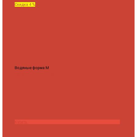
Скидка 4 %
Водяные форма М
Полотенцесушитель водяной Роснерж М
образный M101000 50x60
7 430 ₽
7 100 ₽
Купить