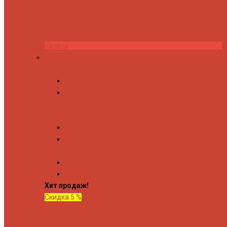
Купить
Комплектующие
Запорные вентили
Прямые запорные вентили
Угловые запорные вентили
Коробка для скрытия электропроводки
Кронштейны и
Терморегуляторы
Соединительные Американки
Прямые американки
Угловые американки
Аксессуары
Полотенца
Крючки
Хит продаж!
Скидка 5 %