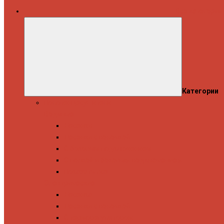
Все категории
Категории
Полотенцесушители
Водяные
Лесенки
Лесенки с полочкой
С боковым подключением
С полкой и боковым подключением
Показать все
Электрические
Лесенка
Лесенки с полочкой
С терморегулятором