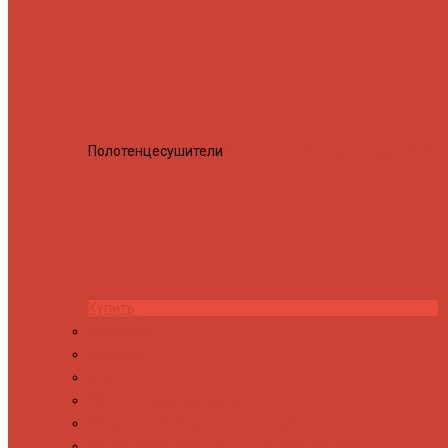
Полотенцесушители
Полотенцесушитель водяной Росн
Купить
Контакты
Новости
Блог
Изготовление на заказ
Покраска полотенцесушителей
Полимерная защита от электрокоррозии