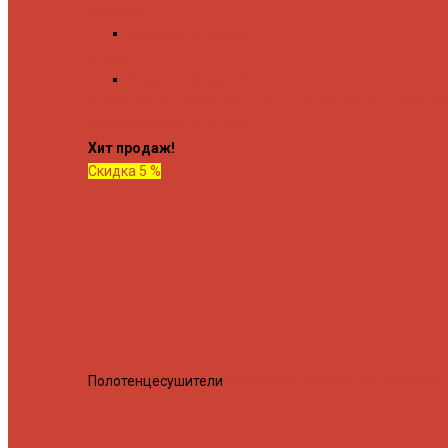
Форма М
Водяные форма М
Форма П
Водяные форма П
C верхней полкой
C боковым подключением
C боков
подключением и полкой
Хит продаж!
Скидка 5 %
Полотенцесушители
Полотенцесушитель водяной Росн