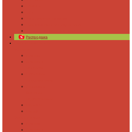
Новости
Блог
Изготовление на заказ
Покраска полотенцесушителей
Полимерная защита от электрокоррозии
Распродажа
Полотенцесушители
Водяные
Лесенки
Лесенки с
полочкой
С боковым
подключением
С полкой и
боковым
подключением
Форма М
Форма П
Электрические
Лесенка
Лесенки с