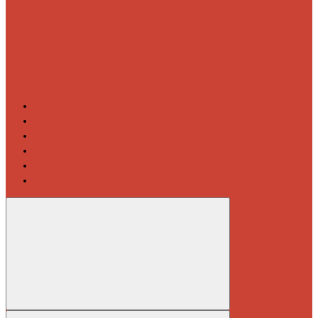
Контакты
Новости
Блог
Изготовление на заказ
Покраска полотенцесушителей
Полимерная защита от электрокоррозии