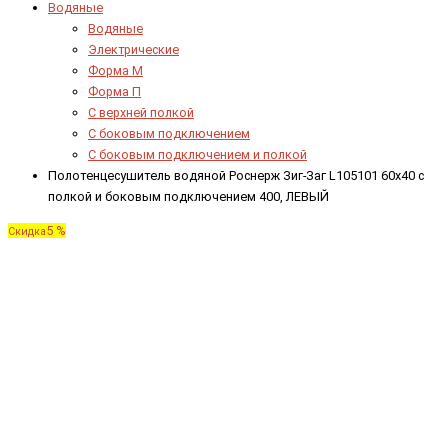
Водяные
Водяные
Электрические
Форма М
Форма П
C верхней полкой
C боковым подключением
C боковым подключением и полкой
Полотенцесушитель водяной Роснерж Зиг-Заг L105101 60x40 с
полкой и боковым подключением 400, ЛЕВЫЙ
5 %
Скидка