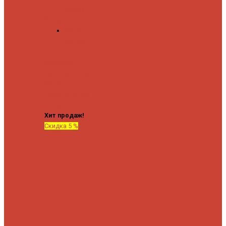
форма М
Форма П
Водяные
форма П
C верхней полкой
C
боковым
подключением
C
боковым
подключением и
полкой
Хит продаж!
Скидка 5 %