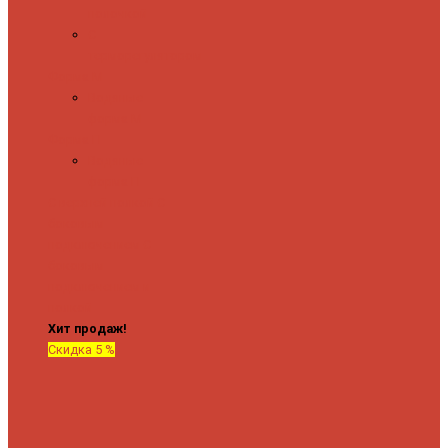
полочкой
С
терморегулятором
Форма М
Водяные
форма М
Форма П
Водяные
форма П
C верхней полкой
C
боковым
подключением
C
боковым
подключением и
полкой
Хит продаж!
Скидка 5 %