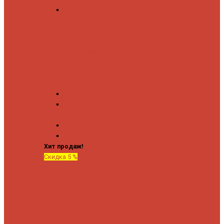
Угловые запорные
вентили
Коробка для скрытия
электропроводки
Кронштейны и заглушки
Терморегуляторы
Соединительные
Американки
Прямые американки
Угловые американки
Аксессуары
Полотенца
Крючки
Хит продаж!
Скидка 5 %