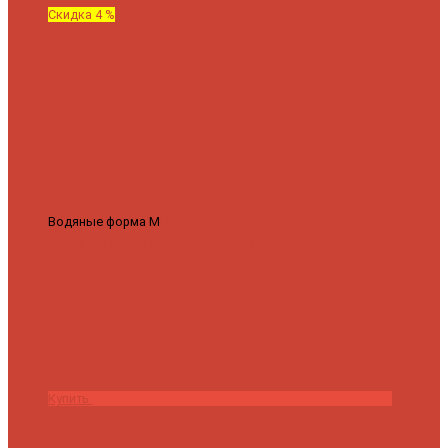
Скидка 4 %
Водяные форма М
Полотенцесушитель водяной Роснерж М
образный M101000 50x60
7 430 ₽
7 100 ₽
Купить