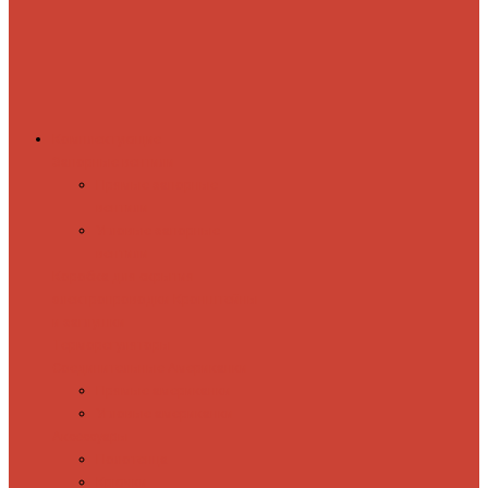
Комплектующие
Запорные вентили
Прямые запорные
вентили
Угловые запорные
вентили
Коробка для скрытия
электропроводки
Кронштейны
и заглушки
Терморегуляторы
Соединительные Американки
Прямые американки
Угловые американки
Аксессуары
Полотенца
Крючки