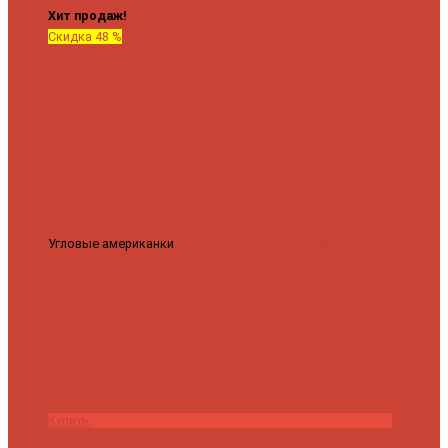
Хит продаж!
Скидка 48 %
Угловые американки
Соединительные Американки угловые
гайка-гайка 1"x3/4"
3 840 ₽
2 000 ₽
Купить