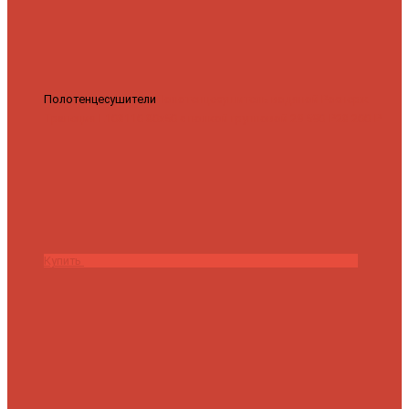
Полотенцесушители
Полотенцесушитель водяной Роснерж
Трапеция L108110 80x50 с полкой групповой
29 590 ₽
28 200 ₽
Купить