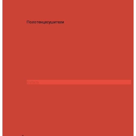
Полотенцесушители
Полотенцесушитель водяной
Роснерж Трапеция L108110 80x50 с полкой групповой
29
590 ₽
28 200 ₽
Купить
Контакты