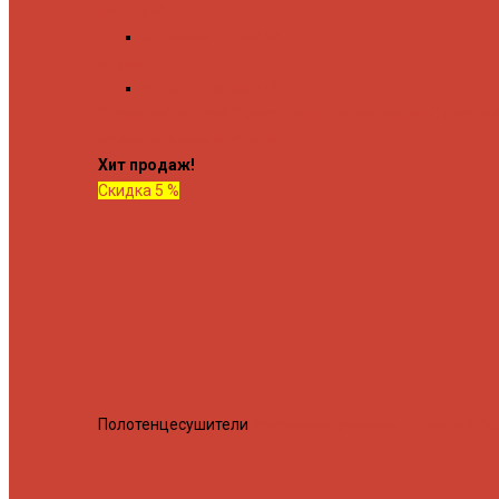
Форма М
Водяные форма М
Форма П
Водяные форма П
C верхней полкой
C боковым подключением
C боков
подключением и полкой
Хит продаж!
Скидка 5 %
Полотенцесушители
Полотенцесушитель водяной Росн