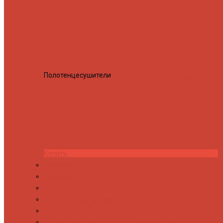
Полотенцесушители
Полотенцесушитель водяной Росн
Купить
Контакты
Новости
Блог
Изготовление на заказ
Покраска полотенцесушителей
Полимерная защита от электрокоррозии