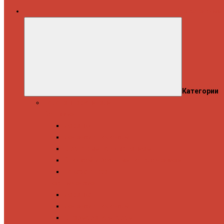
Все категории
Категории
Полотенцесушители
Водяные
Лесенки
Лесенки с полочкой
С боковым подключением
С полкой и боковым подключением
Показать все
Электрические
Лесенка
Лесенки с полочкой
С терморегулятором