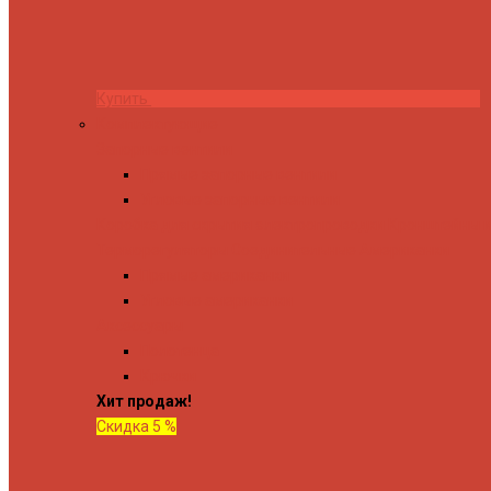
Купить
Комплектующие
Запорные вентили
Прямые запорные вентили
Угловые запорные вентили
Коробка для скрытия электропроводки
Кронштейны и
Терморегуляторы
Соединительные Американки
Прямые американки
Угловые американки
Аксессуары
Полотенца
Крючки
Хит продаж!
Скидка 5 %