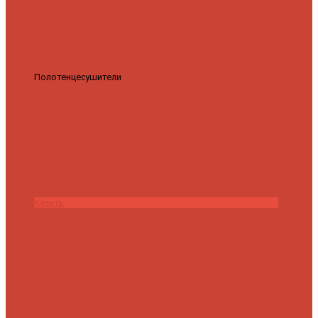
Полотенцесушители
Полотенцесушитель водяной Роснерж
Трапеция L108110 80x50 с полкой групповой
29 590 ₽
28 200 ₽
Купить