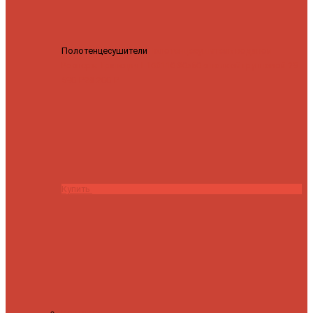
Полотенцесушители
Полотенцесушитель водяной
Роснерж Трапеция L108110 80x50 с полкой групповой
29
590 ₽
28 200 ₽
Купить
Контакты