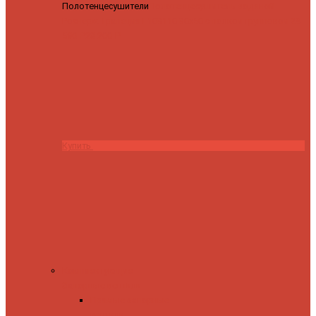
Полотенцесушители
Полотенцесушитель водяной
Роснерж Трапеция L108110 80x50 с полкой групповой
29
590 ₽
28 200 ₽
Купить
Комплектующие
Запорные вентили
Прямые запорные
вентили