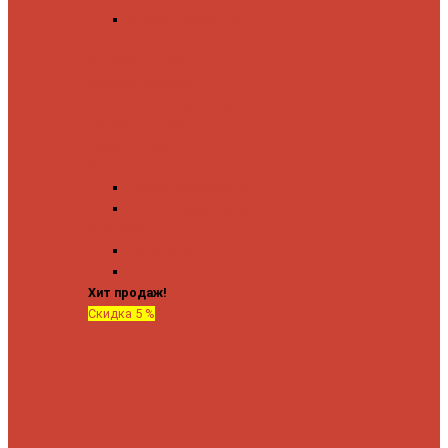
Угловые запорные
вентили
Коробка для скрытия
электропроводки
Кронштейны и заглушки
Терморегуляторы
Соединительные
Американки
Прямые американки
Угловые американки
Аксессуары
Полотенца
Крючки
Хит продаж!
Скидка 5 %