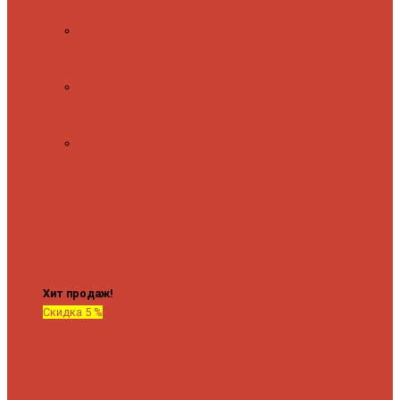
полочкой
С
терморегулятором
Форма М
Водяные
форма М
Форма П
Водяные
форма П
C верхней полкой
C
боковым
подключением
C
боковым
подключением и
полкой
Хит продаж!
Скидка 5 %