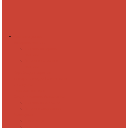
Комплектующие
Запорные вентили
Прямые запорные
вентили
Угловые запорные
вентили
Коробка для скрытия
электропроводки
Кронштейны
и заглушки
Терморегуляторы
Соединительные Американки
Прямые американки
Угловые американки
Аксессуары
Полотенца
Крючки