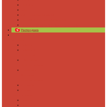
Новости
Блог
Изготовление на заказ
Покраска полотенцесушителей
Полимерная защита от электрокоррозии
Распродажа
Полотенцесушители
Водяные
Лесенки
Лесенки с
полочкой
С боковым
подключением
С полкой и
боковым
подключением
Форма М
Форма П
Электрические
Лесенка
Лесенки с