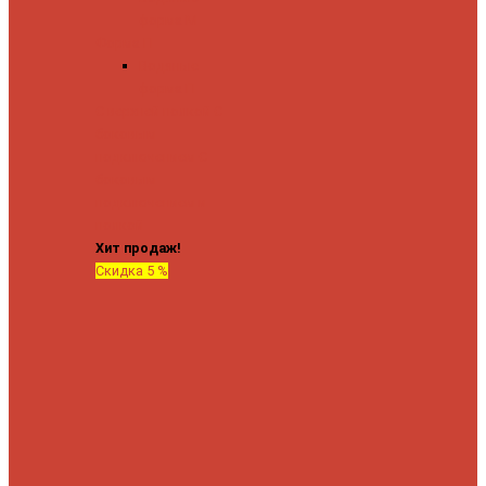
форма М
Форма П
Водяные
форма П
C верхней полкой
C
боковым
подключением
C
боковым
подключением и
полкой
Хит продаж!
Скидка 5 %