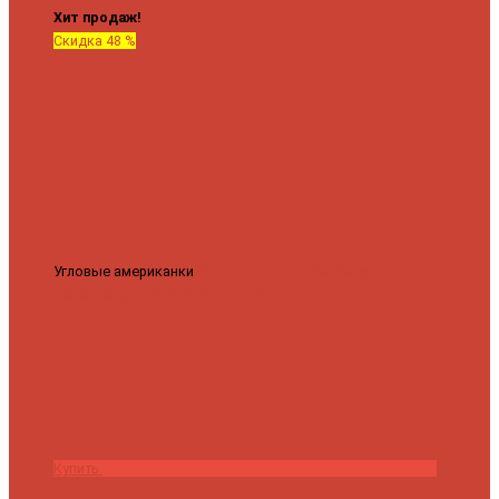
Хит продаж!
Скидка 48 %
Угловые американки
Соединительные Американки угловые
гайка-гайка 1"x3/4"
3 840 ₽
2 000 ₽
Купить