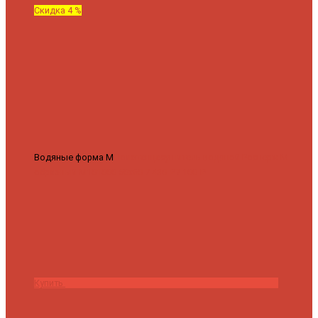
Скидка 4 %
Водяные форма М
Полотенцесушитель водяной Роснерж М
образный M101000 50x60
7 430 ₽
7 100 ₽
Купить