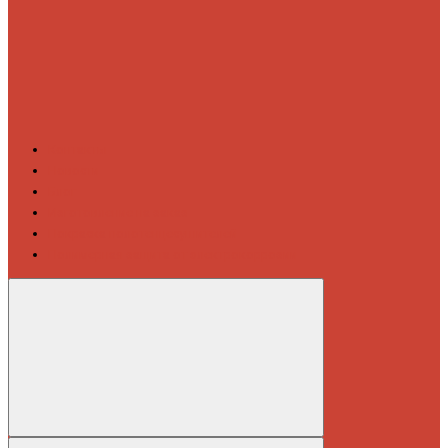
Контакты
Новости
Блог
Изготовление на заказ
Покраска полотенцесушителей
Полимерная защита от электрокоррозии