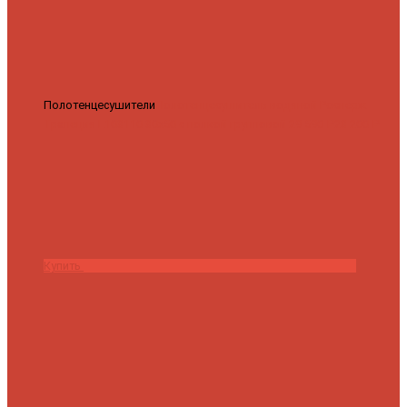
Полотенцесушители
Полотенцесушитель водяной Роснерж
Трапеция L108110 80x50 с полкой групповой
29 590 ₽
28 200 ₽
Купить