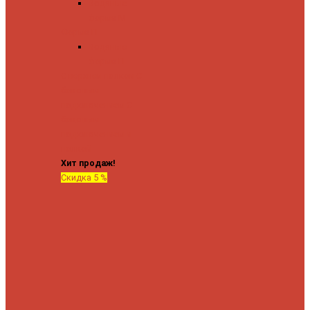
Водяные
форма М
Форма П
Водяные
форма П
C верхней полкой
C
боковым
подключением
C
боковым
подключением и
полкой
Хит продаж!
Скидка 5 %