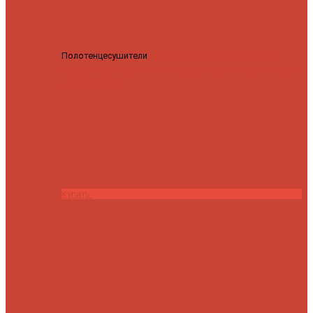
Полотенцесушители
Полотенцесушитель водяной
Роснерж Трапеция L108110 80x50 с полкой групповой
29
590 ₽
28 200 ₽
Купить