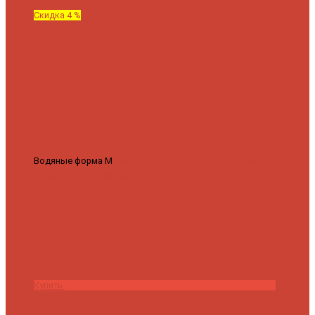
Скидка 4 %
Водяные форма М
Полотенцесушитель водяной Роснерж М
образный M101000 50x60
7 430 ₽
7 100 ₽
Купить