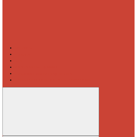
Контакты
Новости
Блог
Изготовление на заказ
Покраска полотенцесушителей
Полимерная защита от электрокоррозии