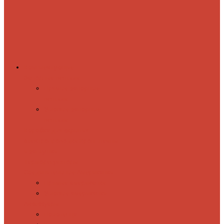
Комплектующие
Запорные вентили
Прямые запорные
вентили
Угловые запорные
вентили
Коробка для скрытия
электропроводки
Кронштейны
и заглушки
Терморегуляторы
Соединительные Американки
Прямые американки
Угловые американки
Аксессуары
Полотенца