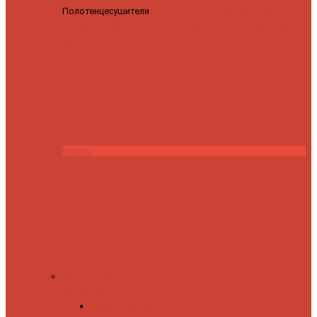
Полотенцесушители
Полотенцесушитель водяной
Роснерж Трапеция L108110 80x50 с полкой групповой
29
590 ₽
28 200 ₽
Купить
Комплектующие
Запорные вентили
Прямые запорные