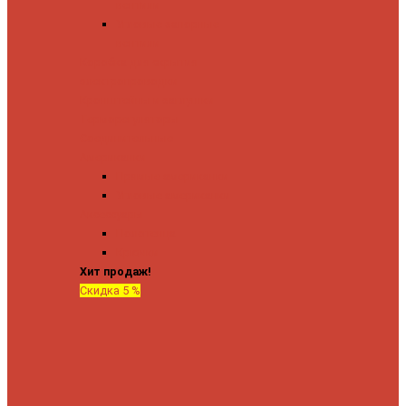
вентили
Угловые запорные
вентили
Коробка для скрытия
электропроводки
Кронштейны и заглушки
Терморегуляторы
Соединительные
Американки
Прямые американки
Угловые американки
Аксессуары
Полотенца
Крючки
Хит продаж!
Скидка 5 %