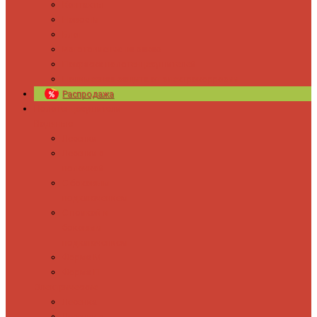
Контакты
Новости
Блог
Изготовление на заказ
Покраска полотенцесушителей
Полимерная защита от электрокоррозии
Распродажа
Полотенцесушители
Водяные
Лесенки
Лесенки с
полочкой
С боковым
подключением
С полкой и
боковым
подключением
Форма М
Форма П
Электрические
Лесенка
Лесенки с