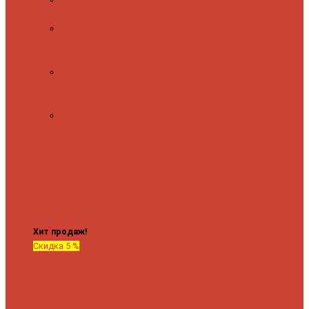
полочкой
С
терморегулятором
Форма М
Водяные
форма М
Форма П
Водяные
форма П
C верхней полкой
C
боковым
подключением
C
боковым
подключением и
полкой
Хит продаж!
Скидка 5 %