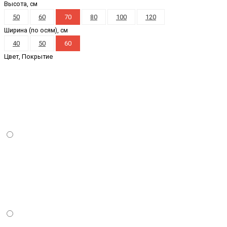
Высота, см
50
60
70
80
100
120
Ширина (по осям), см
40
50
60
Цвет, Покрытие