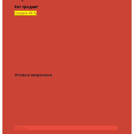
Крючки
Хит продаж!
Скидка 48 %
Угловые американки
Соединительные Американки угловые
гайка-гайка 1"x3/4"
3 840 ₽
2 000 ₽
Купить