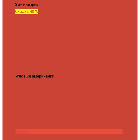
Хит продаж!
Скидка 48 %
Угловые американки
Соединительные Американки угловые
гайка-гайка 1"x3/4"
3 840 ₽
2 000 ₽
Купить