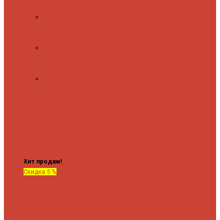
полочкой
С
терморегулятором
Форма М
Водяные
форма М
Форма П
Водяные
форма П
C верхней полкой
C
боковым
подключением
C
боковым
подключением и
полкой
Хит продаж!
Скидка 5 %