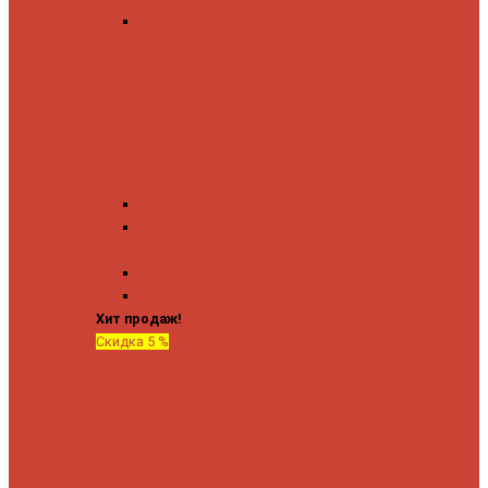
Угловые запорные
вентили
Коробка для скрытия
электропроводки
Кронштейны и заглушки
Терморегуляторы
Соединительные
Американки
Прямые американки
Угловые американки
Аксессуары
Полотенца
Крючки
Хит продаж!
Скидка 5 %