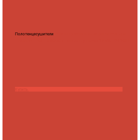
Полотенцесушители
Полотенцесушитель водяной Роснерж
Трапеция L108110 80x50 с полкой групповой
29 590 ₽
28 200 ₽
Купить