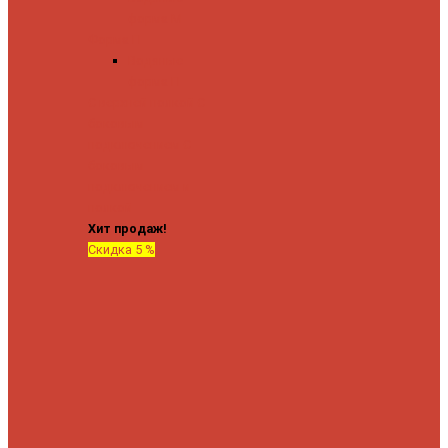
форма М
Форма П
Водяные
форма П
C верхней полкой
C
боковым
подключением
C
боковым
подключением и
полкой
Хит продаж!
Скидка 5 %