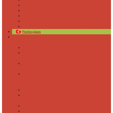
Новости
Блог
Изготовление на заказ
Покраска полотенцесушителей
Полимерная защита от электрокоррозии
Распродажа
Полотенцесушители
Водяные
Лесенки
Лесенки с
полочкой
С боковым
подключением
С полкой и
боковым
подключением
Форма М
Форма П
Электрические
Лесенка
Лесенки с