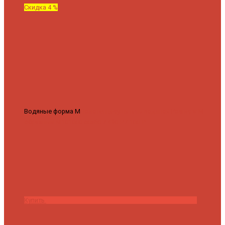
Скидка 4 %
Водяные форма М
Полотенцесушитель водяной Роснерж М
образный M101000 50x60
7 430 ₽
7 100 ₽
Купить