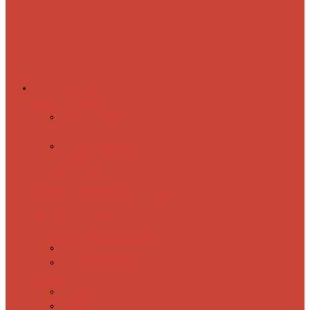
Комплектующие
Запорные вентили
Прямые запорные
вентили
Угловые запорные
вентили
Коробка для скрытия
электропроводки
Кронштейны
и заглушки
Терморегуляторы
Соединительные Американки
Прямые американки
Угловые американки
Аксессуары
Полотенца
Крючки