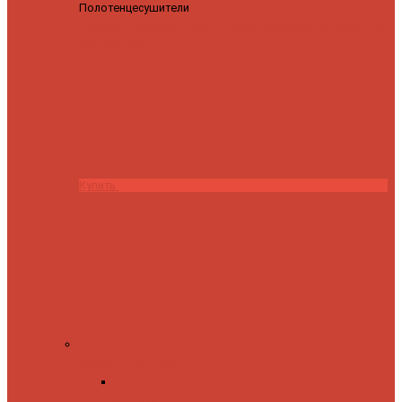
Полотенцесушители
Полотенцесушитель водяной
Роснерж Трапеция L108110 80x50 с полкой групповой
29
590 ₽
28 200 ₽
Купить
Комплектующие
Запорные вентили
Прямые запорные
вентили