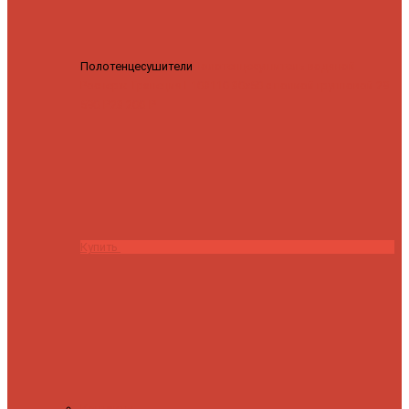
Полотенцесушители
Полотенцесушитель водяной
Роснерж Трапеция L108110 80x50 с полкой групповой
29
590 ₽
28 200 ₽
Купить
Контакты