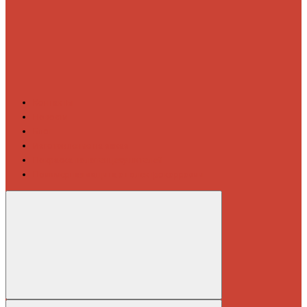
Контакты
Новости
Блог
Изготовление на заказ
Покраска полотенцесушителей
Полимерная защита от электрокоррозии