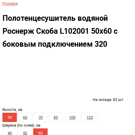
Роснерж
Полотенцесушитель водяной
Роснерж Скоба L102001 50x60 с
боковым подключением 320
На складе: 82 шт.
Высота, см
50
60
70
80
100
120
Ширина (по осям), см
40
50
60