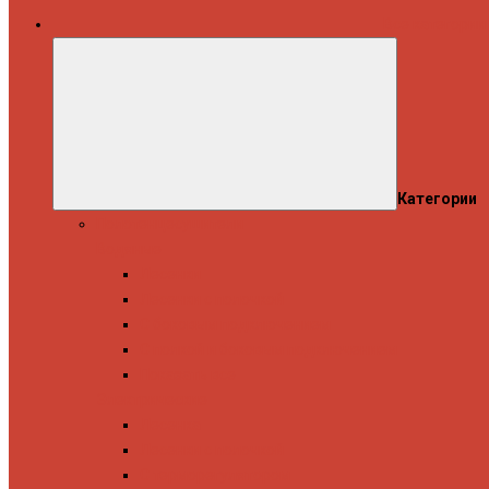
Все категории
Категории
Полотенцесушители
Водяные
Лесенки
Лесенки с полочкой
С боковым подключением
С полкой и боковым подключением
Показать все
Электрические
Лесенка
Лесенки с полочкой
С терморегулятором