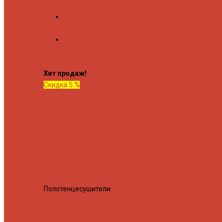
Форма М
Водяные форма М
Форма П
Водяные форма П
C верхней полкой
C боковым подключением
C боков
подключением и полкой
Хит продаж!
Скидка 5 %
Полотенцесушители
Полотенцесушитель водяной Росн