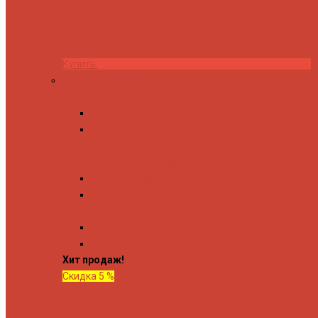
Купить
Комплектующие
Запорные вентили
Прямые запорные вентили
Угловые запорные вентили
Коробка для скрытия электропроводки
Кронштейны и
Терморегуляторы
Соединительные Американки
Прямые американки
Угловые американки
Аксессуары
Полотенца
Крючки
Хит продаж!
Скидка 5 %