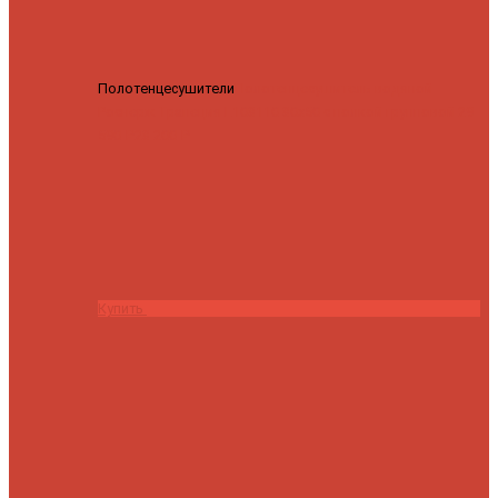
Полотенцесушители
Полотенцесушитель водяной
Роснерж Трапеция L108110 80x50 с полкой групповой
29
590 ₽
28 200 ₽
Купить