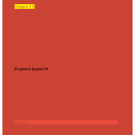
Скидка 4 %
Водяные форма М
Полотенцесушитель водяной Роснерж М
образный M101000 50x60
7 430 ₽
7 100 ₽
Купить