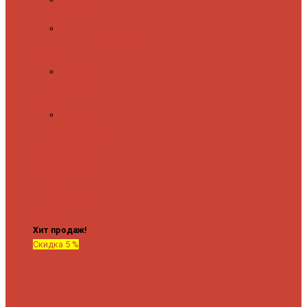
полочкой
С
терморегулятором
Форма М
Водяные
форма М
Форма П
Водяные
форма П
C верхней полкой
C
боковым
подключением
C
боковым
подключением и
полкой
Хит продаж!
Скидка 5 %