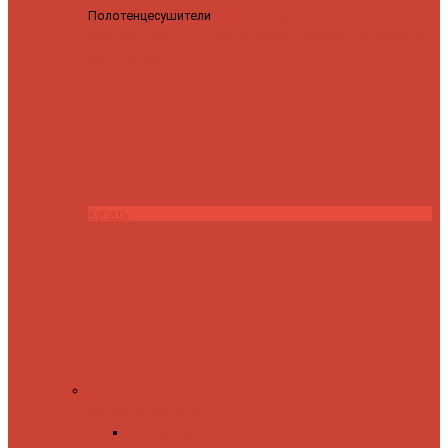
Полотенцесушители
Полотенцесушитель водяной
Роснерж Трапеция L108110 80x50 с полкой групповой
29
590 ₽
28 200 ₽
Купить
Комплектующие
Запорные вентили
Прямые запорные