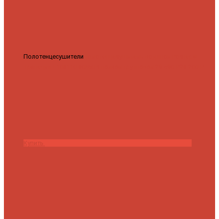
Полотенцесушители
Полотенцесушитель водяной Роснерж
Трапеция L108110 80x50 с полкой групповой
29 590 ₽
28 200 ₽
Купить