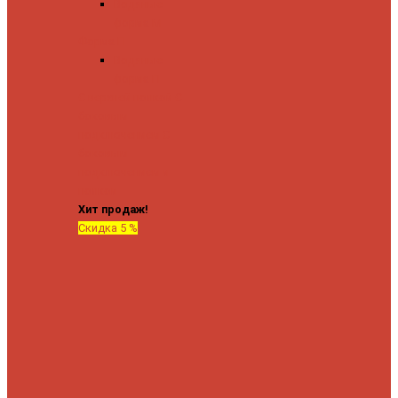
Водяные
форма М
Форма П
Водяные
форма П
C верхней полкой
C
боковым
подключением
C
боковым
подключением и
полкой
Хит продаж!
Скидка 5 %