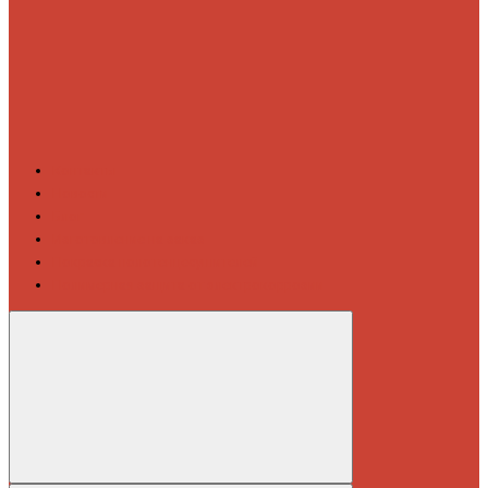
Контакты
Новости
Блог
Изготовление на заказ
Покраска полотенцесушителей
Полимерная защита от электрокоррозии