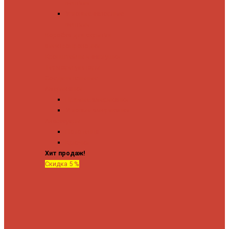
вентили
Угловые запорные
вентили
Коробка для скрытия
электропроводки
Кронштейны и заглушки
Терморегуляторы
Соединительные
Американки
Прямые американки
Угловые американки
Аксессуары
Полотенца
Крючки
Хит продаж!
Скидка 5 %