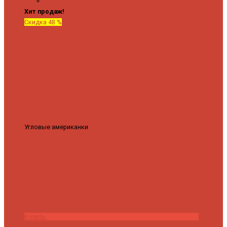
Крючки
Хит продаж!
Скидка 48 %
Угловые американки
Соединительные Американки угловые
гайка-гайка 1"x3/4"
3 840 ₽
2 000 ₽
Купить