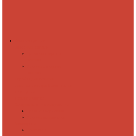
Комплектующие
Запорные вентили
Прямые запорные
вентили
Угловые запорные
вентили
Коробка для скрытия
электропроводки
Кронштейны
и заглушки
Терморегуляторы
Соединительные Американки
Прямые американки
Угловые американки
Аксессуары
Полотенца