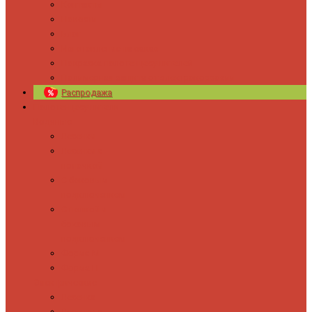
Контакты
Новости
Блог
Изготовление на заказ
Покраска полотенцесушителей
Полимерная защита от электрокоррозии
Распродажа
Полотенцесушители
Водяные
Лесенки
Лесенки с
полочкой
С боковым
подключением
С полкой и
боковым
подключением
Форма М
Форма П
Электрические
Лесенка
Лесенки с