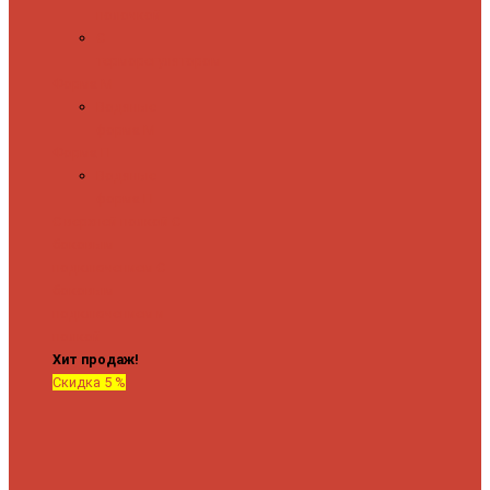
полочкой
С
терморегулятором
Форма М
Водяные
форма М
Форма П
Водяные
форма П
C верхней полкой
C
боковым
подключением
C
боковым
подключением и
полкой
Хит продаж!
Скидка 5 %