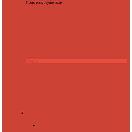
Полотенцесушители
Полотенцесушитель водяной
Роснерж Трапеция L108110 80x50 с полкой групповой
29
590 ₽
28 200 ₽
Купить
Комплектующие
Запорные вентили
Прямые запорные
вентили