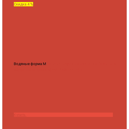
Скидка 4 %
Водяные форма М
Полотенцесушитель водяной Роснерж М
образный M101000 50x60
7 430 ₽
7 100 ₽
Купить