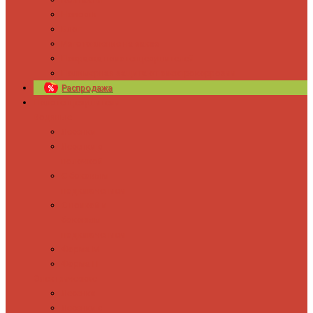
Новости
Блог
Изготовление на заказ
Покраска полотенцесушителей
Полимерная защита от электрокоррозии
Распродажа
Полотенцесушители
Водяные
Лесенки
Лесенки с
полочкой
С боковым
подключением
С полкой и
боковым
подключением
Форма М
Форма П
Электрические
Лесенка
Лесенки с