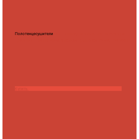
Полотенцесушители
Полотенцесушитель водяной Роснерж
Трапеция L108110 80x50 с полкой групповой
29 590 ₽
28 200 ₽
Купить