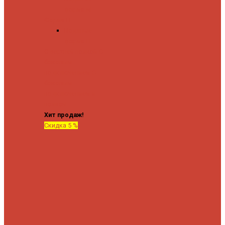
форма М
Форма П
Водяные
форма П
C верхней полкой
C
боковым
подключением
C
боковым
подключением и
полкой
Хит продаж!
Скидка 5 %