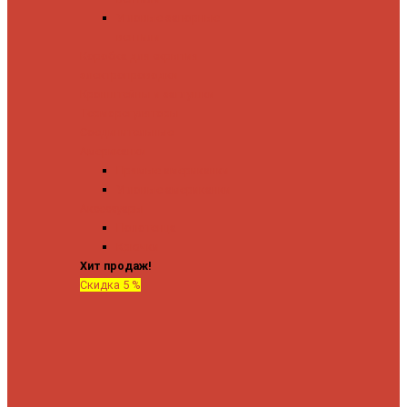
Угловые запорные
вентили
Коробка для скрытия
электропроводки
Кронштейны и заглушки
Терморегуляторы
Соединительные
Американки
Прямые американки
Угловые американки
Аксессуары
Полотенца
Крючки
Хит продаж!
Скидка 5 %