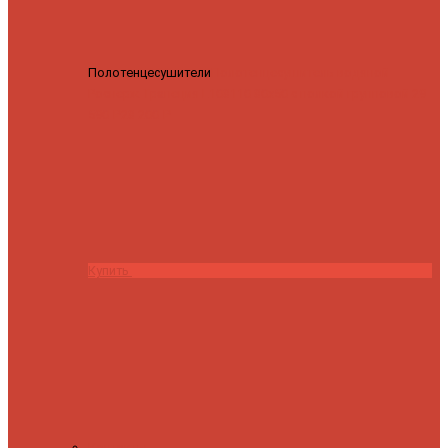
Полотенцесушители
Полотенцесушитель водяной
Роснерж Трапеция L108110 80x50 с полкой групповой
29
590 ₽
28 200 ₽
Купить
Контакты