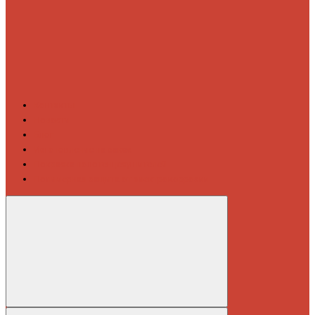
Контакты
Новости
Блог
Изготовление на заказ
Покраска полотенцесушителей
Полимерная защита от электрокоррозии