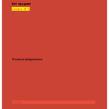
Хит продаж!
Скидка 48 %
Угловые американки
Соединительные Американки угловые
гайка-гайка 1"x3/4"
3 840 ₽
2 000 ₽
Купить