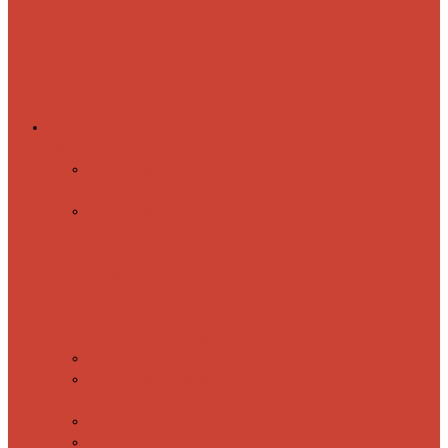
Комплектующие
Запорные вентили
Прямые запорные
вентили
Угловые запорные
вентили
Коробка для скрытия
электропроводки
Кронштейны
и заглушки
Терморегуляторы
Соединительные Американки
Прямые американки
Угловые американки
Аксессуары
Полотенца
Крючки