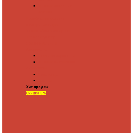
Угловые запорные
вентили
Коробка для скрытия
электропроводки
Кронштейны и заглушки
Терморегуляторы
Соединительные
Американки
Прямые американки
Угловые американки
Аксессуары
Полотенца
Крючки
Хит продаж!
Скидка 5 %