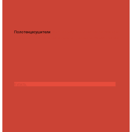
Полотенцесушители
Полотенцесушитель водяной Роснерж
Трапеция L108110 80x50 с полкой групповой
29 590 ₽
28 200 ₽
Купить