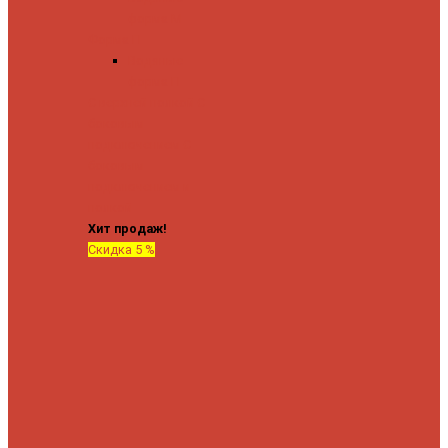
форма М
Форма П
Водяные
форма П
C верхней полкой
C
боковым
подключением
C
боковым
подключением и
полкой
Хит продаж!
Скидка 5 %