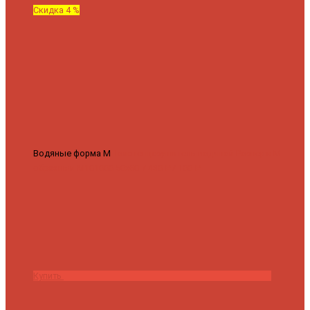
Скидка 4 %
Водяные форма М
Полотенцесушитель водяной Роснерж М
образный M101000 50x60
7 430 ₽
7 100 ₽
Купить