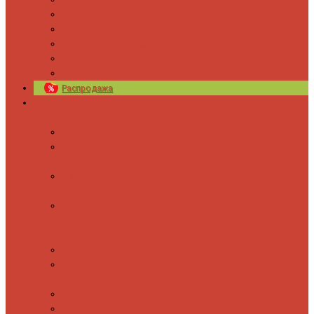
Новости
Блог
Изготовление на заказ
Покраска полотенцесушителей
Полимерная защита от электрокоррозии
Распродажа
Полотенцесушители
Водяные
Лесенки
Лесенки с
полочкой
С боковым
подключением
С полкой и
боковым
подключением
Форма М
Форма П
Электрические
Лесенка
Лесенки с