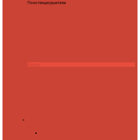
Полотенцесушители
Полотенцесушитель водяной
Роснерж Трапеция L108110 80x50 с полкой групповой
29
590 ₽
28 200 ₽
Купить
Комплектующие
Запорные вентили
Прямые запорные
вентили