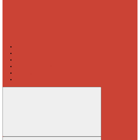
Контакты
Новости
Блог
Изготовление на заказ
Покраска полотенцесушителей
Полимерная защита от электрокоррозии