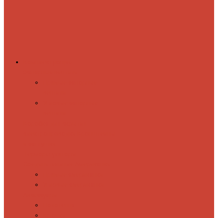
Комплектующие
Запорные вентили
Прямые запорные
вентили
Угловые запорные
вентили
Коробка для скрытия
электропроводки
Кронштейны
и заглушки
Терморегуляторы
Соединительные Американки
Прямые американки
Угловые американки
Аксессуары
Полотенца
Крючки