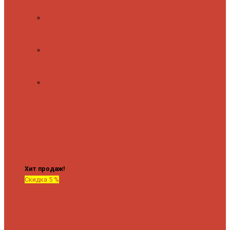
полочкой
С
терморегулятором
Форма М
Водяные
форма М
Форма П
Водяные
форма П
C верхней полкой
C
боковым
подключением
C
боковым
подключением и
полкой
Хит продаж!
Скидка 5 %