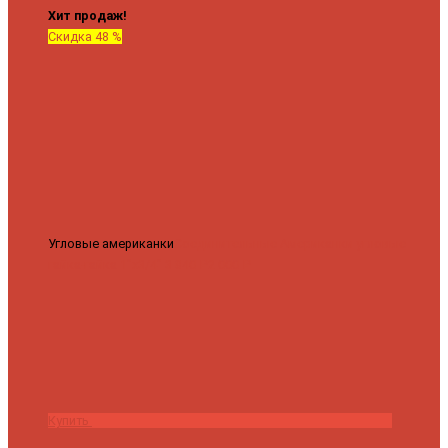
Хит продаж!
Скидка 48 %
Угловые американки
Соединительные Американки угловые
гайка-гайка 1"x3/4"
3 840 ₽
2 000 ₽
Купить