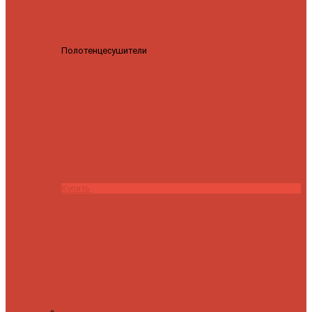
Полотенцесушители
Полотенцесушитель водяной
Роснерж Трапеция L108110 80x50 с полкой групповой
29
590 ₽
28 200 ₽
Купить
Контакты