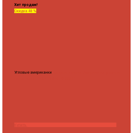
Хит продаж!
Скидка 48 %
Угловые американки
Соединительные Американки угловые
гайка-гайка 1"x3/4"
3 840 ₽
2 000 ₽
Купить