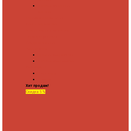
Угловые запорные
вентили
Коробка для скрытия
электропроводки
Кронштейны и заглушки
Терморегуляторы
Соединительные
Американки
Прямые американки
Угловые американки
Аксессуары
Полотенца
Крючки
Хит продаж!
Скидка 5 %