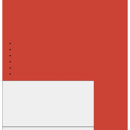
Контакты
Новости
Блог
Изготовление на заказ
Покраска полотенцесушителей
Полимерная защита от электрокоррозии