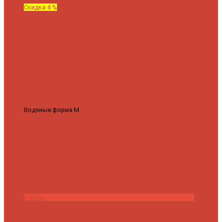
Скидка 4 %
Водяные форма М
Полотенцесушитель водяной Роснерж М
образный M101000 50x60
7 430 ₽
7 100 ₽
Купить