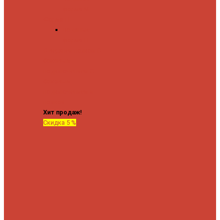
форма М
Форма П
Водяные
форма П
C верхней полкой
C
боковым
подключением
C
боковым
подключением и
полкой
Хит продаж!
Скидка 5 %