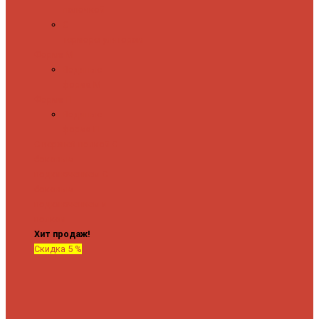
полочкой
С
терморегулятором
Форма М
Водяные
форма М
Форма П
Водяные
форма П
C верхней полкой
C
боковым
подключением
C
боковым
подключением и
полкой
Хит продаж!
Скидка 5 %