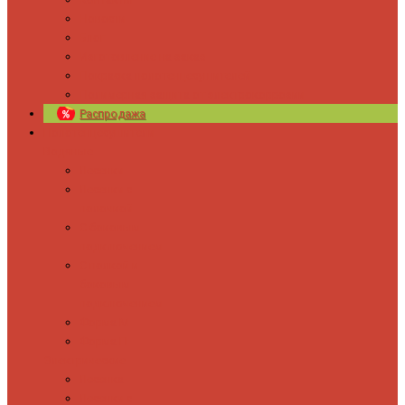
Новости
Блог
Изготовление на заказ
Покраска полотенцесушителей
Полимерная защита от электрокоррозии
Распродажа
Полотенцесушители
Водяные
Лесенки
Лесенки с
полочкой
С боковым
подключением
С полкой и
боковым
подключением
Форма М
Форма П
Электрические
Лесенка
Лесенки с