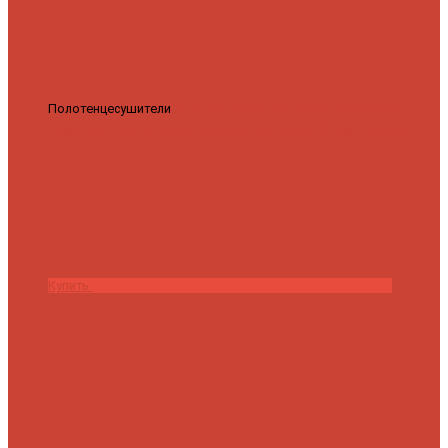
Полотенцесушители
Полотенцесушитель водяной Роснерж
Трапеция L108110 80x50 с полкой групповой
29 590 ₽
28 200 ₽
Купить