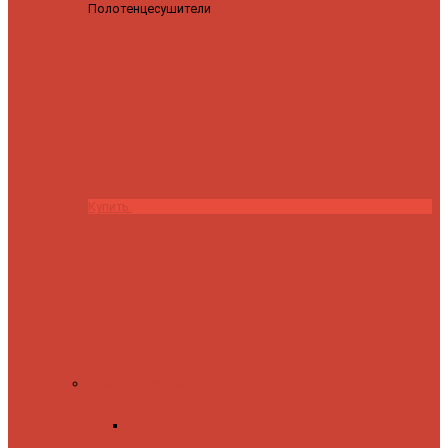
Полотенцесушители
Полотенцесушитель водяной
Роснерж Трапеция L108110 80x50 с полкой групповой
29
590 ₽
28 200 ₽
Купить
Комплектующие
Запорные вентили
Прямые запорные
вентили