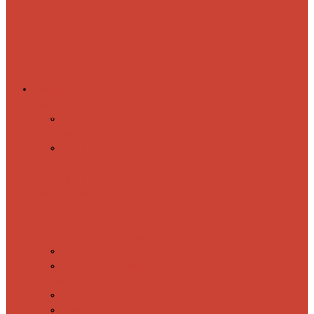
Комплектующие
Запорные вентили
Прямые запорные
вентили
Угловые запорные
вентили
Коробка для скрытия
электропроводки
Кронштейны
и заглушки
Терморегуляторы
Соединительные Американки
Прямые американки
Угловые американки
Аксессуары
Полотенца
Крючки