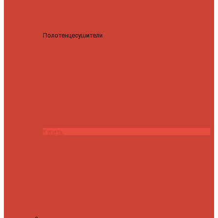
Полотенцесушители
Полотенцесушитель водяной
Роснерж Трапеция L108110 80x50 с полкой групповой
29
590 ₽
28 200 ₽
Купить
Контакты