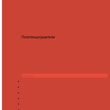
Полотенцесушители
Полотенцесушитель водяной Росн
Купить
Контакты
Новости
Блог
Изготовление на заказ
Покраска полотенцесушителей
Полимерная защита от электрокоррозии