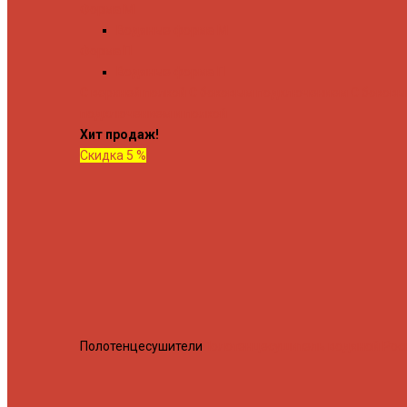
Форма М
Водяные форма М
Форма П
Водяные форма П
C верхней полкой
C боковым подключением
C боков
подключением и полкой
Хит продаж!
Скидка 5 %
Полотенцесушители
Полотенцесушитель водяной Росн