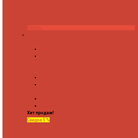
Купить
Комплектующие
Запорные вентили
Прямые запорные вентили
Угловые запорные вентили
Коробка для скрытия электропроводки
Кронштейны и
Терморегуляторы
Соединительные Американки
Прямые американки
Угловые американки
Аксессуары
Полотенца
Крючки
Хит продаж!
Скидка 5 %