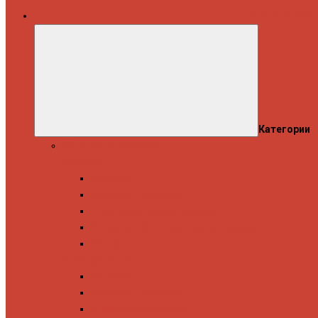
Все категории
Категории
Полотенцесушители
Водяные
Лесенки
Лесенки с полочкой
С боковым подключением
С полкой и боковым подключением
Показать все
Электрические
Лесенка
Лесенки с полочкой
С терморегулятором