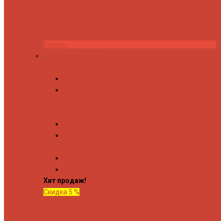
Купить
Комплектующие
Запорные вентили
Прямые запорные вентили
Угловые запорные вентили
Коробка для скрытия электропроводки
Кронштейны и
Терморегуляторы
Соединительные Американки
Прямые американки
Угловые американки
Аксессуары
Полотенца
Крючки
Хит продаж!
Скидка 5 %