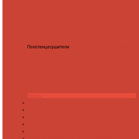
Полотенцесушители
Полотенцесушитель водяной Росн
Купить
Контакты
Новости
Блог
Изготовление на заказ
Покраска полотенцесушителей
Полимерная защита от электрокоррозии