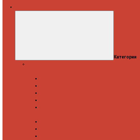
Все категории
Категории
Полотенцесушители
Водяные
Лесенки
Лесенки с полочкой
С боковым подключением
С полкой и боковым подключением
Показать все
Электрические
Лесенка
Лесенки с полочкой
С терморегулятором