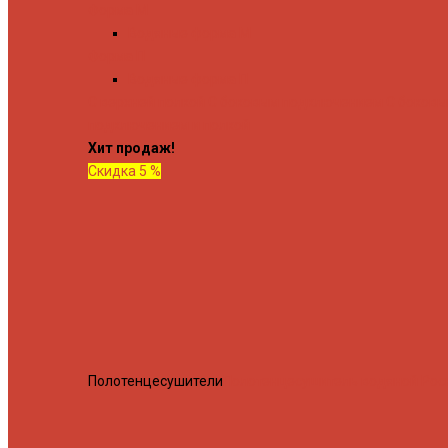
Форма М
Водяные форма М
Форма П
Водяные форма П
C верхней полкой
C боковым подключением
C боков
подключением и полкой
Хит продаж!
Скидка 5 %
Полотенцесушители
Полотенцесушитель водяной Росн