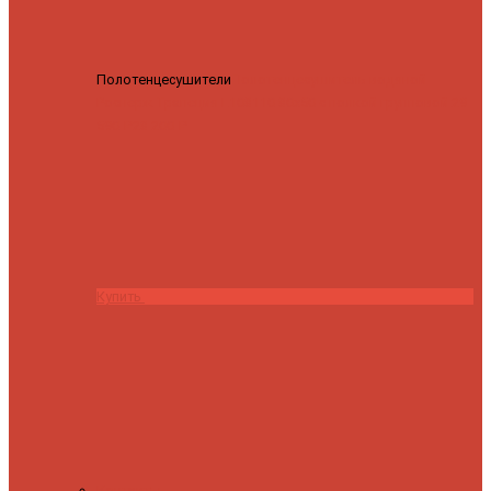
Полотенцесушители
Полотенцесушитель водяной
Роснерж Трапеция L108110 80x50 с полкой групповой
29
590 ₽
28 200 ₽
Купить
Контакты