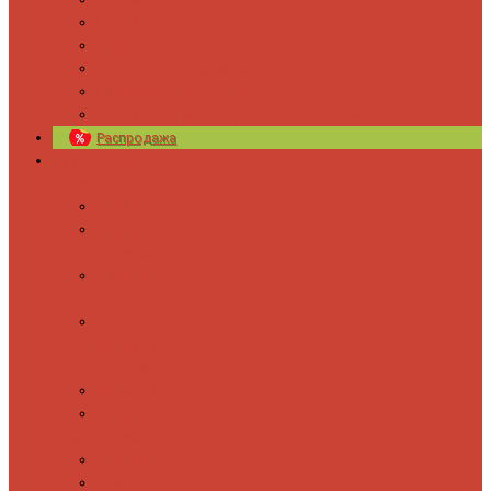
Новости
Блог
Изготовление на заказ
Покраска полотенцесушителей
Полимерная защита от электрокоррозии
Распродажа
Полотенцесушители
Водяные
Лесенки
Лесенки с
полочкой
С боковым
подключением
С полкой и
боковым
подключением
Форма М
Форма П
Электрические
Лесенка
Лесенки с