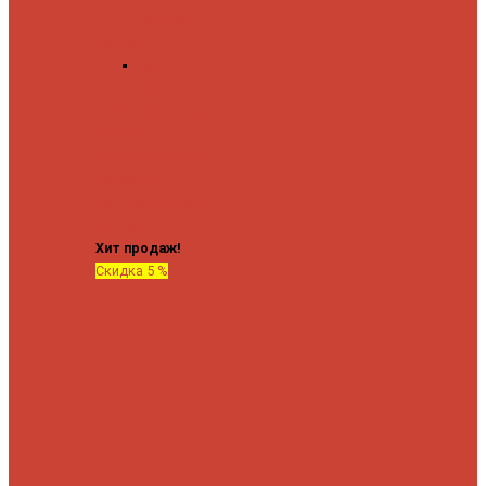
форма М
Форма П
Водяные
форма П
C верхней полкой
C
боковым
подключением
C
боковым
подключением и
полкой
Хит продаж!
Скидка 5 %