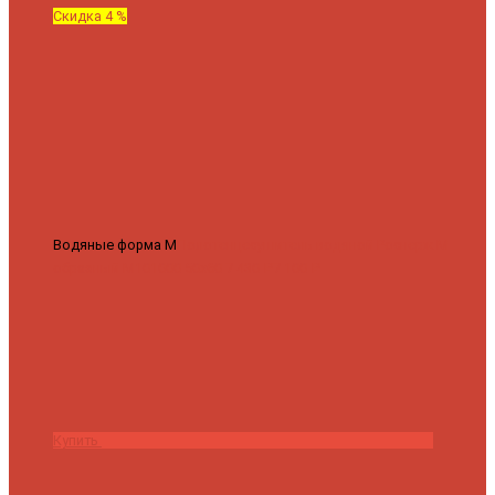
Скидка 4 %
Водяные форма М
Полотенцесушитель водяной Роснерж М
образный M101000 50x60
7 430 ₽
7 100 ₽
Купить