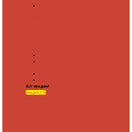
Угловые запорные
вентили
Коробка для скрытия
электропроводки
Кронштейны и заглушки
Терморегуляторы
Соединительные
Американки
Прямые американки
Угловые американки
Аксессуары
Полотенца
Крючки
Хит продаж!
Скидка 5 %