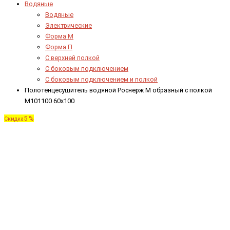
Водяные
Водяные
Электрические
Форма М
Форма П
C верхней полкой
C боковым подключением
C боковым подключением и полкой
Полотенцесушитель водяной Роснерж М образный с полкой
M101100 60x100
5 %
Скидка