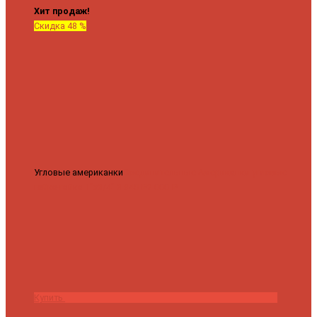
Хит продаж!
Скидка 48 %
Угловые американки
Соединительные Американки угловые
гайка-гайка 1"x3/4"
3 840 ₽
2 000 ₽
Купить