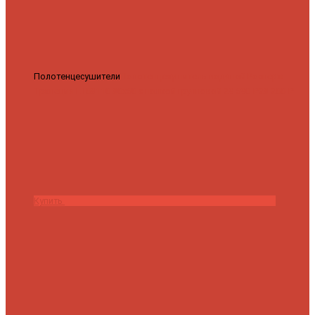
Полотенцесушители
Полотенцесушитель водяной Роснерж
Трапеция L108110 80x50 с полкой групповой
29 590 ₽
28 200 ₽
Купить