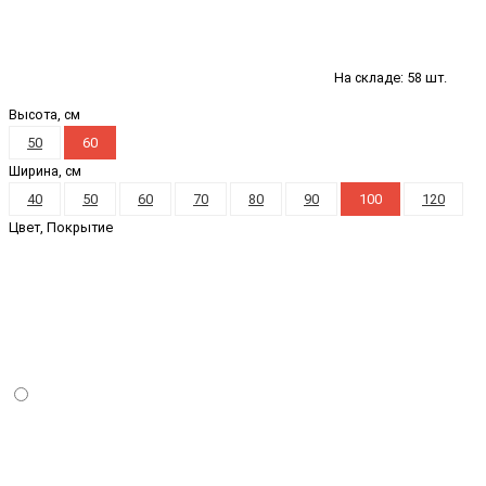
На складе: 58 шт.
Высота, см
50
60
Ширина, см
40
50
60
70
80
90
100
120
Цвет, Покрытие