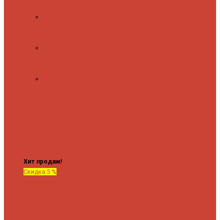
полочкой
С
терморегулятором
Форма М
Водяные
форма М
Форма П
Водяные
форма П
C верхней полкой
C
боковым
подключением
C
боковым
подключением и
полкой
Хит продаж!
Скидка 5 %