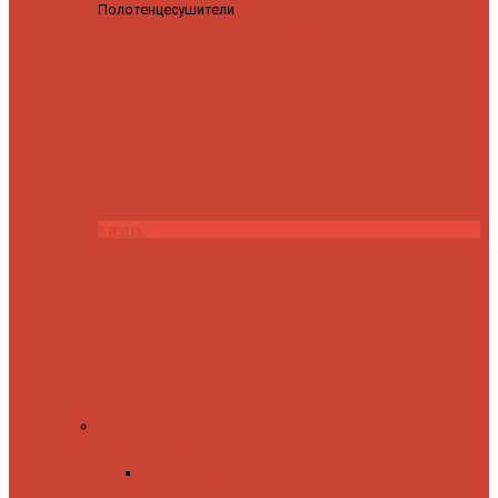
Полотенцесушители
Полотенцесушитель водяной
Роснерж Трапеция L108110 80x50 с полкой групповой
29
590 ₽
28 200 ₽
Купить
Комплектующие
Запорные вентили
Прямые запорные
вентили