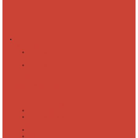
Комплектующие
Запорные вентили
Прямые запорные
вентили
Угловые запорные
вентили
Коробка для скрытия
электропроводки
Кронштейны
и заглушки
Терморегуляторы
Соединительные Американки
Прямые американки
Угловые американки
Аксессуары
Полотенца
Крючки