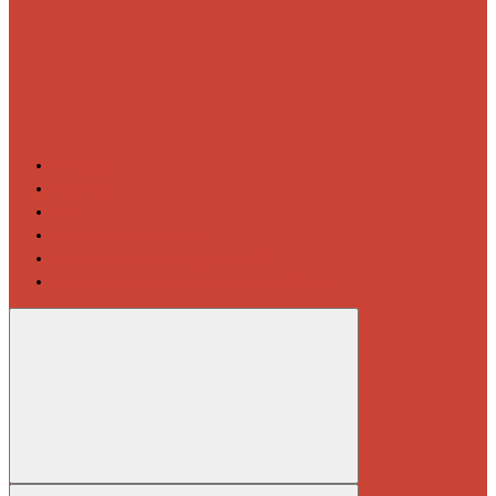
Контакты
Новости
Блог
Изготовление на заказ
Покраска полотенцесушителей
Полимерная защита от электрокоррозии