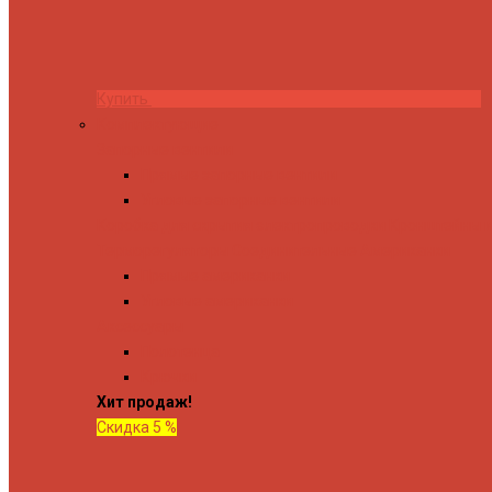
Купить
Комплектующие
Запорные вентили
Прямые запорные вентили
Угловые запорные вентили
Коробка для скрытия электропроводки
Кронштейны и
Терморегуляторы
Соединительные Американки
Прямые американки
Угловые американки
Аксессуары
Полотенца
Крючки
Хит продаж!
Скидка 5 %