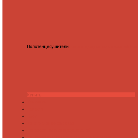
Полотенцесушители
Полотенцесушитель водяной Росн
Купить
Контакты
Новости
Блог
Изготовление на заказ
Покраска полотенцесушителей
Полимерная защита от электрокоррозии