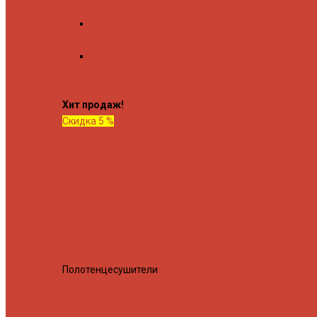
Форма М
Водяные форма М
Форма П
Водяные форма П
C верхней полкой
C боковым подключением
C боков
подключением и полкой
Хит продаж!
Скидка 5 %
Полотенцесушители
Полотенцесушитель водяной Росн