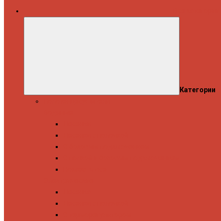
Все категории
Категории
Полотенцесушители
Водяные
Лесенки
Лесенки с полочкой
С боковым подключением
С полкой и боковым подключением
Показать все
Электрические
Лесенка
Лесенки с полочкой
С терморегулятором