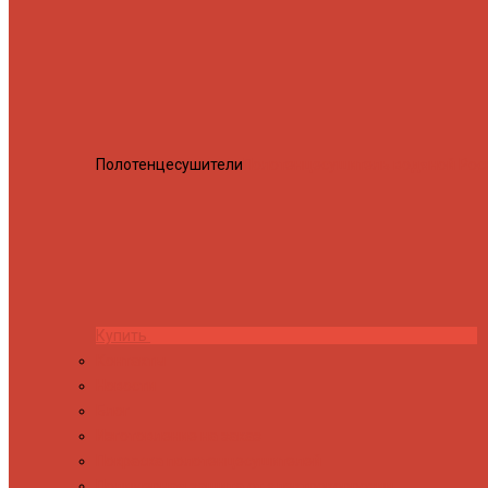
Полотенцесушители
Полотенцесушитель водяной Росн
Купить
Контакты
Новости
Блог
Изготовление на заказ
Покраска полотенцесушителей
Полимерная защита от электрокоррозии