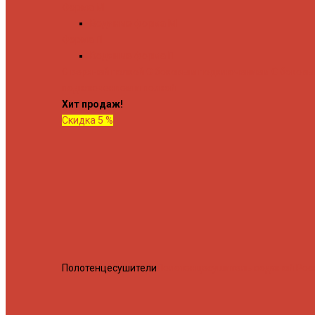
Форма М
Водяные форма М
Форма П
Водяные форма П
C верхней полкой
C боковым подключением
C боков
подключением и полкой
Хит продаж!
Скидка 5 %
Полотенцесушители
Полотенцесушитель водяной Росн