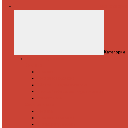
Все категории
Категории
Полотенцесушители
Водяные
Лесенки
Лесенки с полочкой
С боковым подключением
С полкой и боковым подключением
Показать все
Электрические
Лесенка
Лесенки с полочкой
С терморегулятором