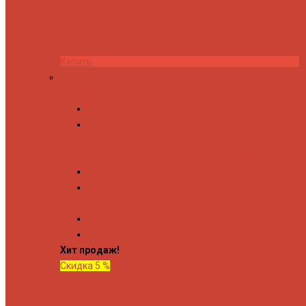
Купить
Комплектующие
Запорные вентили
Прямые запорные вентили
Угловые запорные вентили
Коробка для скрытия электропроводки
Кронштейны и
Терморегуляторы
Соединительные Американки
Прямые американки
Угловые американки
Аксессуары
Полотенца
Крючки
Хит продаж!
Скидка 5 %