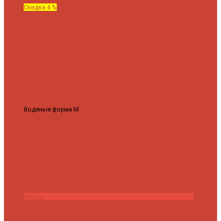
Скидка 4 %
Водяные форма М
Полотенцесушитель водяной Роснерж М
образный M101000 50x60
7 430 ₽
7 100 ₽
Купить