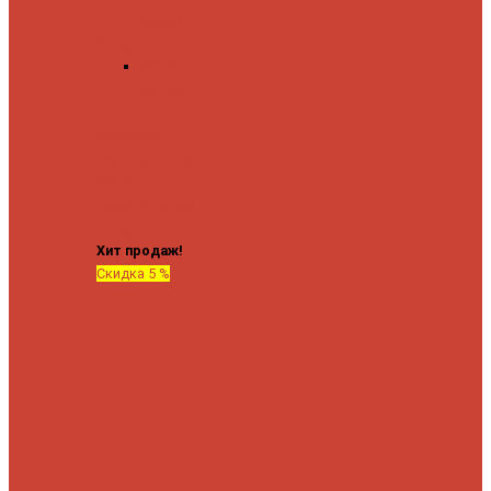
форма М
Форма П
Водяные
форма П
C верхней полкой
C
боковым
подключением
C
боковым
подключением и
полкой
Хит продаж!
Скидка 5 %