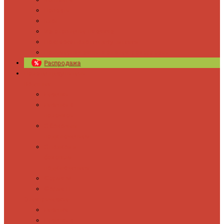
Новости
Блог
Изготовление на заказ
Покраска полотенцесушителей
Полимерная защита от электрокоррозии
Распродажа
Полотенцесушители
Водяные
Лесенки
Лесенки с
полочкой
С боковым
подключением
С полкой и
боковым
подключением
Форма М
Форма П
Электрические
Лесенка
Лесенки с