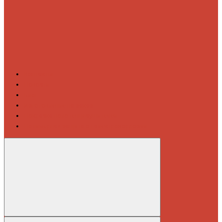
Контакты
Новости
Блог
Изготовление на заказ
Покраска полотенцесушителей
Полимерная защита от электрокоррозии