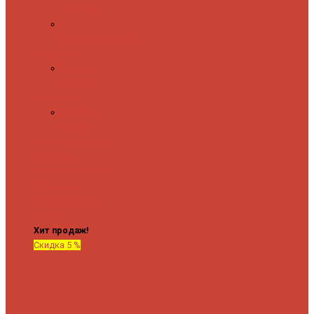
полочкой
С
терморегулятором
Форма М
Водяные
форма М
Форма П
Водяные
форма П
C верхней полкой
C
боковым
подключением
C
боковым
подключением и
полкой
Хит продаж!
Скидка 5 %