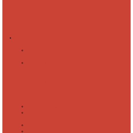
Комплектующие
Запорные вентили
Прямые запорные
вентили
Угловые запорные
вентили
Коробка для скрытия
электропроводки
Кронштейны
и заглушки
Терморегуляторы
Соединительные Американки
Прямые американки
Угловые американки
Аксессуары
Полотенца
Крючки