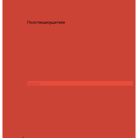
Полотенцесушители
Полотенцесушитель водяной
Роснерж Трапеция L108110 80x50 с полкой групповой
29
590 ₽
28 200 ₽
Купить
Контакты