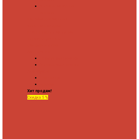
Угловые запорные
вентили
Коробка для скрытия
электропроводки
Кронштейны и заглушки
Терморегуляторы
Соединительные
Американки
Прямые американки
Угловые американки
Аксессуары
Полотенца
Крючки
Хит продаж!
Скидка 5 %