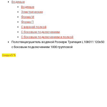
Водяные
Водяные
Электрические
Форма М
Форма П
C верхней полкой
C боковым подключением
C боковым подключением и полкой
Полотенцесушитель водяной Роснерж Трапеция L108011 120x50
с боковым подключением 1000 групповой
5 %
Скидка