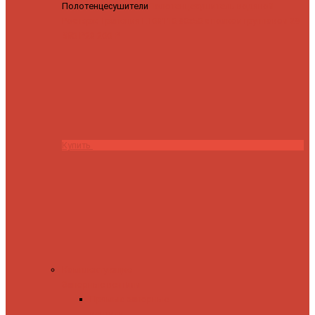
Полотенцесушители
Полотенцесушитель водяной
Роснерж Трапеция L108110 80x50 с полкой групповой
29
590 ₽
28 200 ₽
Купить
Комплектующие
Запорные вентили
Прямые запорные
вентили