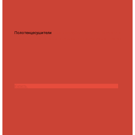
Полотенцесушители
Полотенцесушитель водяной Роснерж
Трапеция L108110 80x50 с полкой групповой
29 590 ₽
28 200 ₽
Купить