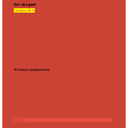
Хит продаж!
Скидка 48 %
Угловые американки
Соединительные Американки угловые
гайка-гайка 1"x3/4"
3 840 ₽
2 000 ₽
Купить